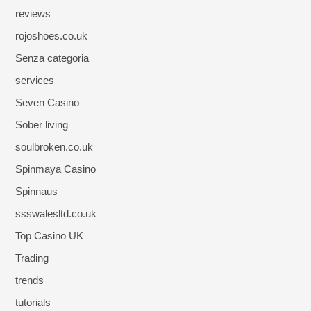
reviews
rojoshoes.co.uk
Senza categoria
services
Seven Casino
Sober living
soulbroken.co.uk
Spinmaya Casino
Spinnaus
ssswalesltd.co.uk
Top Casino UK
Trading
trends
tutorials