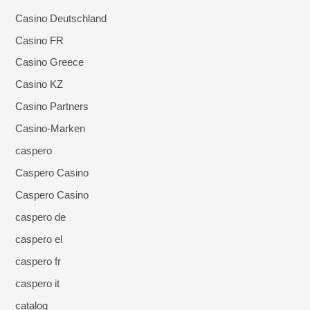
Casino Deutschland
Casino FR
Casino Greece
Casino KZ
Casino Partners
Casino-Marken
caspero
Caspero Casino
Caspero Casino
caspero de
caspero el
caspero fr
caspero it
catalog