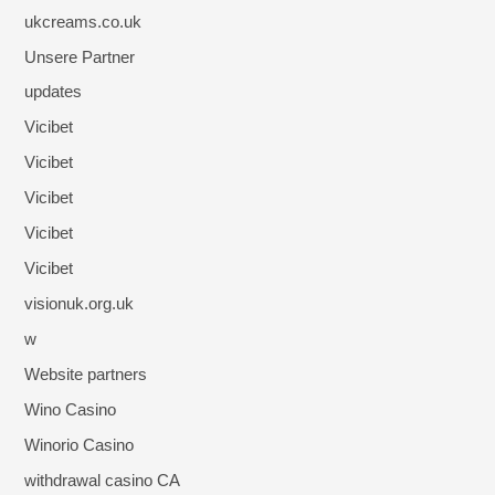
ukcreams.co.uk
Unsere Partner
updates
Vicibet
Vicibet
Vicibet
Vicibet
Vicibet
visionuk.org.uk
w
Website partners
Wino Casino
Winorio Casino
withdrawal casino CA