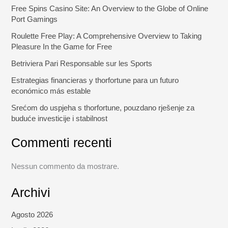
Free Spins Casino Site: An Overview to the Globe of Online
Port Gamings
Roulette Free Play: A Comprehensive Overview to Taking
Pleasure In the Game for Free
Betriviera Pari Responsable sur les Sports
Estrategias financieras y thorfortune para un futuro
económico más estable
Srećom do uspjeha s thorfortune, pouzdano rješenje za
buduće investicije i stabilnost
Commenti recenti
Nessun commento da mostrare.
Archivi
Agosto 2026