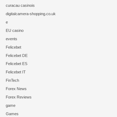
curacau casinois
digitalcamera-shopping.co.uk
e
EU casino
events
Felicebet
Felicebet DE
Felicebet ES
Felicebet IT
FinTech
Forex News
Forex Reviews
game
Games