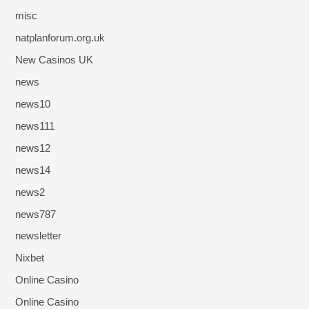
misc
natplanforum.org.uk
New Casinos UK
news
news10
news111
news12
news14
news2
news787
newsletter
Nixbet
Online Casino
Online Casino