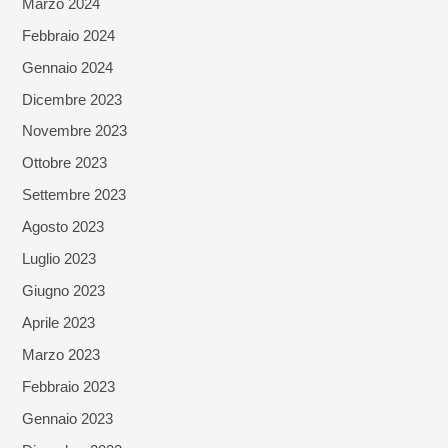
Marzo 2024
Febbraio 2024
Gennaio 2024
Dicembre 2023
Novembre 2023
Ottobre 2023
Settembre 2023
Agosto 2023
Luglio 2023
Giugno 2023
Aprile 2023
Marzo 2023
Febbraio 2023
Gennaio 2023