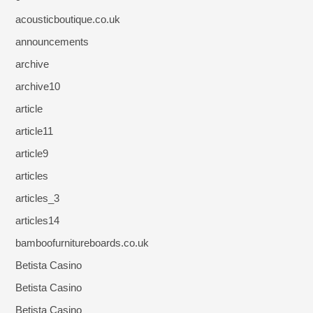
acousticboutique.co.uk
announcements
archive
archive10
article
article11
article9
articles
articles_3
articles14
bamboofurnitureboards.co.uk
Betista Casino
Betista Casino
Betista Casino