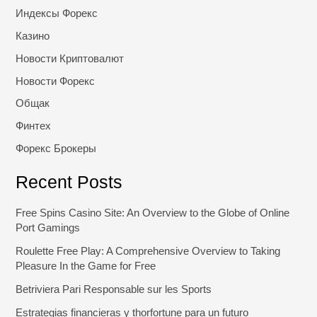
Индексы Форекс
Казино
Новости Криптовалют
Новости Форекс
Общак
Финтех
Форекс Брокеры
Recent Posts
Free Spins Casino Site: An Overview to the Globe of Online
Port Gamings
Roulette Free Play: A Comprehensive Overview to Taking
Pleasure In the Game for Free
Betriviera Pari Responsable sur les Sports
Estrategias financieras y thorfortune para un futuro