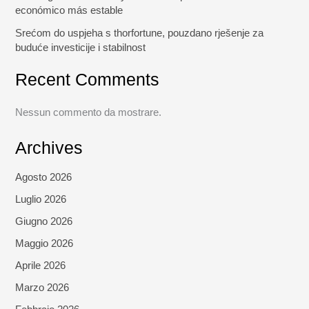
económico más estable
Srećom do uspjeha s thorfortune, pouzdano rješenje za
buduće investicije i stabilnost
Recent Comments
Nessun commento da mostrare.
Archives
Agosto 2026
Luglio 2026
Giugno 2026
Maggio 2026
Aprile 2026
Marzo 2026