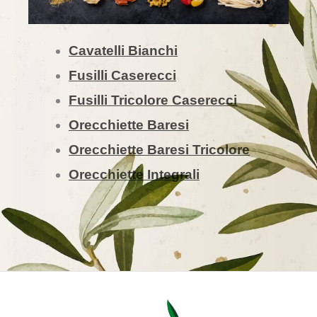
Cavatelli Bianchi
Fusilli Caserecci
Fusilli Tricolore Caserecci
Orecchiette Baresi
Orecchiette Baresi Tricolore
Orecchiette Integrali