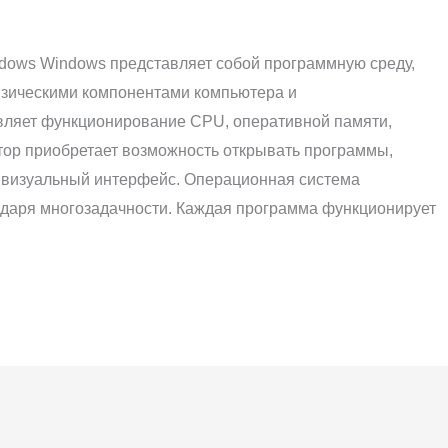
dows Windows представляет собой программную среду,
изическими компонентами компьютера и
вляет функционирование CPU, оперативной памяти,
тор приобретает возможность открывать программы,
 визуальный интерфейс. Операционная система
даря многозадачности. Каждая программа функционирует