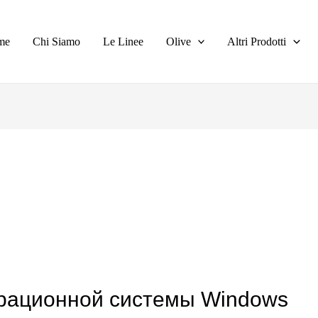
me
Chi Siamo
Le Linee
Olive
Altri Prodotti
рационной системы Windows