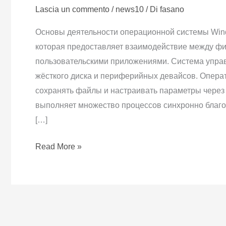
Lascia un commento
/
news10
/ Di
fasano
операционной
системы
Основы деятельности операционной системы Win
Windows
которая предоставляет взаимодействие между ф
пользовательскими приложениями. Система упра
жёсткого диска и периферийных девайсов. Опера
сохранять файлы и настраивать параметры через
выполняет множество процессов синхронно благо
[…]
Read More »