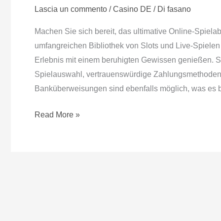
Lascia un commento
/
Casino DE
/ Di
fasano
Glücksspiel
sicher
Machen Sie sich bereit, das ultimative Online-Spiela
und
umfangreichen Bibliothek von Slots und Live-Spiele
lohnend
Erlebnis mit einem beruhigten Gewissen genießen. 
ist
Spielauswahl, vertrauenswürdige Zahlungsmethoden
Banküberweisungen sind ebenfalls möglich, was es 
Read More »