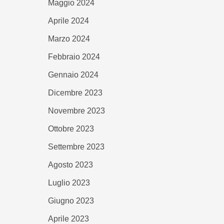
Maggio 2024
Aprile 2024
Marzo 2024
Febbraio 2024
Gennaio 2024
Dicembre 2023
Novembre 2023
Ottobre 2023
Settembre 2023
Agosto 2023
Luglio 2023
Giugno 2023
Aprile 2023