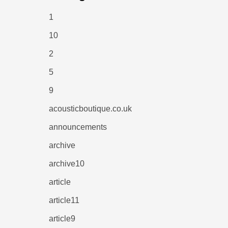
1
10
2
5
9
acousticboutique.co.uk
announcements
archive
archive10
article
article11
article9