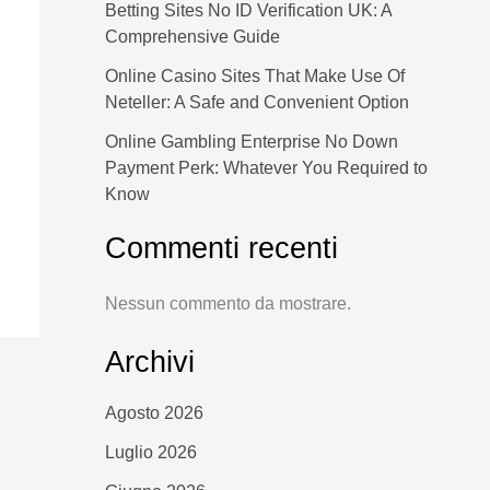
Betting Sites No ID Verification UK: A
Comprehensive Guide
Online Casino Sites That Make Use Of
Neteller: A Safe and Convenient Option
Online Gambling Enterprise No Down
Payment Perk: Whatever You Required to
Know
Commenti recenti
Nessun commento da mostrare.
Archivi
Agosto 2026
Luglio 2026