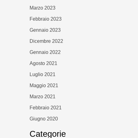
Marzo 2023
Febbraio 2023
Gennaio 2023
Dicembre 2022
Gennaio 2022
Agosto 2021
Luglio 2021
Maggio 2021
Marzo 2021
Febbraio 2021
Giugno 2020
Categorie