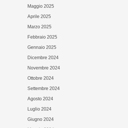
Maggio 2025
Aprile 2025
Marzo 2025
Febbraio 2025
Gennaio 2025
Dicembre 2024
Novembre 2024
Ottobre 2024
Settembre 2024
Agosto 2024
Luglio 2024
Giugno 2024