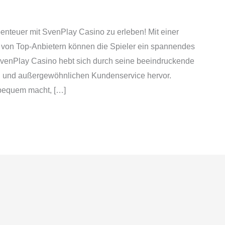
benteuer mit SvenPlay Casino zu erleben! Mit einer
n von Top-Anbietern können die Spieler ein spannendes
SvenPlay Casino hebt sich durch seine beeindruckende
 und außergewöhnlichen Kundenservice hervor.
bequem macht, […]