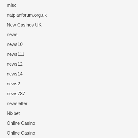
misc
natplanforum.org.uk
New Casinos UK
news
news10
news111
news12
news14
news2
news787
newsletter
Nixbet
Online Casino
Online Casino