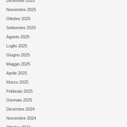
Dicembre 2025
Novembre 2025
Ottobre 2025
Settembre 2025
Agosto 2025
Luglio 2025
Giugno 2025
Maggio 2025
Aprile 2025
Marzo 2025
Febbraio 2025
Gennaio 2025
Dicembre 2024
Novembre 2024