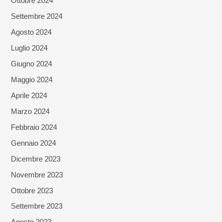
Ottobre 2024
Settembre 2024
Agosto 2024
Luglio 2024
Giugno 2024
Maggio 2024
Aprile 2024
Marzo 2024
Febbraio 2024
Gennaio 2024
Dicembre 2023
Novembre 2023
Ottobre 2023
Settembre 2023