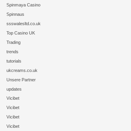
Spinmaya Casino
Spinnaus
ssswalesltd.co.uk
Top Casino UK
Trading
trends
tutorials
ukcreams.co.uk
Unsere Partner
updates
Vicibet
Vicibet
Vicibet
Vicibet