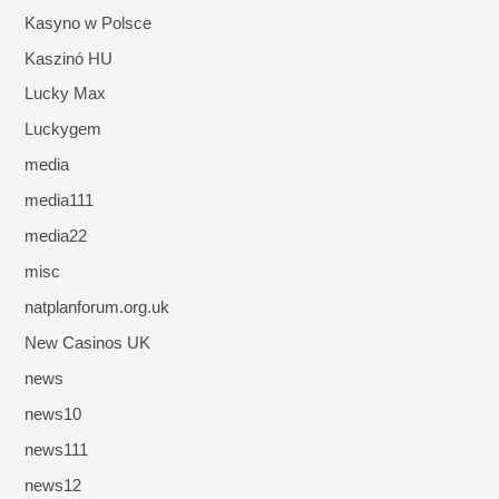
Kasyno w Polsce
Kaszinó HU
Lucky Max
Luckygem
media
media111
media22
misc
natplanforum.org.uk
New Casinos UK
news
news10
news111
news12