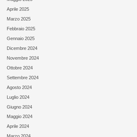
Aprile 2025
Marzo 2025
Febbraio 2025
Gennaio 2025
Dicembre 2024
Novembre 2024
Ottobre 2024
Settembre 2024
Agosto 2024
Luglio 2024
Giugno 2024
Maggio 2024
Aprile 2024
Marzo 2024