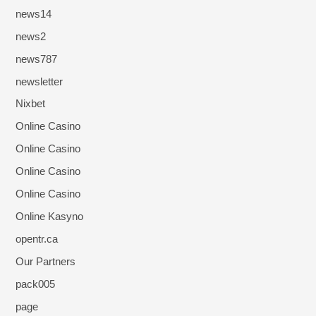
news14
news2
news787
newsletter
Nixbet
Online Casino
Online Casino
Online Casino
Online Casino
Online Kasyno
opentr.ca
Our Partners
pack005
page