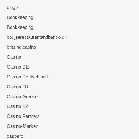
blog9
Bookkeeping
Bookkeeping
boujeerestaurantandbar.co.uk
britsino casino
Casino
Casino DE
Casino Deutschland
Casino FR
Casino Greece
Casino KZ
Casino Partners
Casino-Marken
caspero