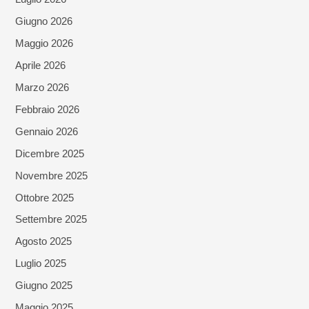
Giugno 2026
Maggio 2026
Aprile 2026
Marzo 2026
Febbraio 2026
Gennaio 2026
Dicembre 2025
Novembre 2025
Ottobre 2025
Settembre 2025
Agosto 2025
Luglio 2025
Giugno 2025
Maggio 2025