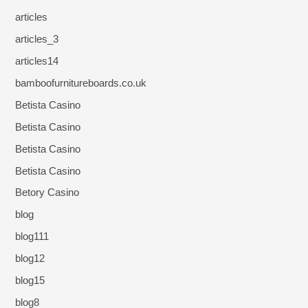
articles
articles_3
articles14
bamboofurnitureboards.co.uk
Betista Casino
Betista Casino
Betista Casino
Betista Casino
Betory Casino
blog
blog111
blog12
blog15
blog8