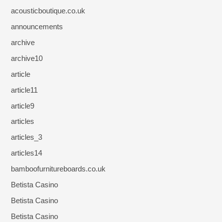
acousticboutique.co.uk
announcements
archive
archive10
article
article11
article9
articles
articles_3
articles14
bamboofurnitureboards.co.uk
Betista Casino
Betista Casino
Betista Casino