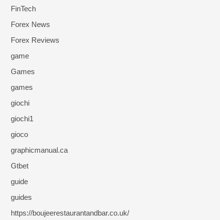
FinTech
Forex News
Forex Reviews
game
Games
games
giochi
giochi1
gioco
graphicmanual.ca
Gtbet
guide
guides
https://boujeerestaurantandbar.co.uk/