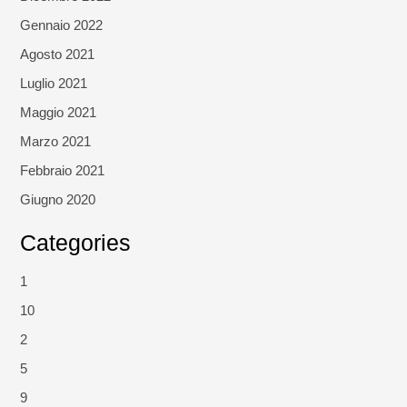
Gennaio 2022
Agosto 2021
Luglio 2021
Maggio 2021
Marzo 2021
Febbraio 2021
Giugno 2020
Categories
1
10
2
5
9