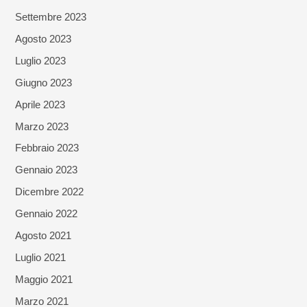
Settembre 2023
Agosto 2023
Luglio 2023
Giugno 2023
Aprile 2023
Marzo 2023
Febbraio 2023
Gennaio 2023
Dicembre 2022
Gennaio 2022
Agosto 2021
Luglio 2021
Maggio 2021
Marzo 2021