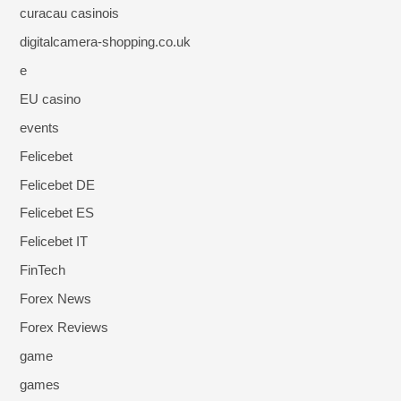
curacau casinois
digitalcamera-shopping.co.uk
e
EU casino
events
Felicebet
Felicebet DE
Felicebet ES
Felicebet IT
FinTech
Forex News
Forex Reviews
game
games