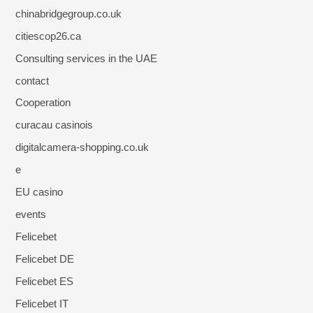
chinabridgegroup.co.uk
citiescop26.ca
Consulting services in the UAE
contact
Cooperation
curacau casinois
digitalcamera-shopping.co.uk
e
EU casino
events
Felicebet
Felicebet DE
Felicebet ES
Felicebet IT