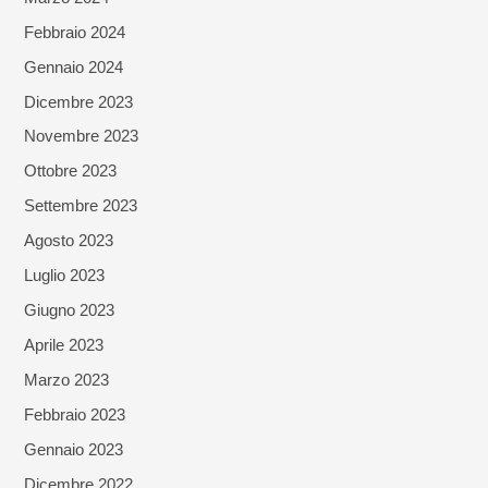
Febbraio 2024
Gennaio 2024
Dicembre 2023
Novembre 2023
Ottobre 2023
Settembre 2023
Agosto 2023
Luglio 2023
Giugno 2023
Aprile 2023
Marzo 2023
Febbraio 2023
Gennaio 2023
Dicembre 2022