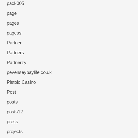
pack005
page
pages
pagess
Partner
Partners
Partnerzy
pevenseybaylife.co.uk
Pistolo Casino
Post
posts
posts12
press
projects