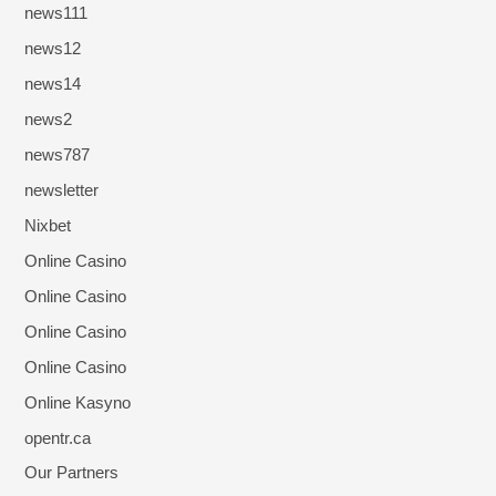
news111
news12
news14
news2
news787
newsletter
Nixbet
Online Casino
Online Casino
Online Casino
Online Casino
Online Kasyno
opentr.ca
Our Partners