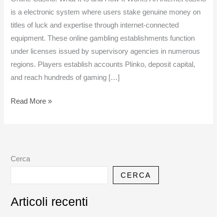
and
is a electronic system where users stake genuine money on
How
titles of luck and expertise through internet-connected
It
equipment. These online gambling establishments function
Works
under licenses issued by supervisory agencies in numerous
regions. Players establish accounts Plinko, deposit capital,
and reach hundreds of gaming […]
Read More »
Cerca
CERCA
Articoli recenti