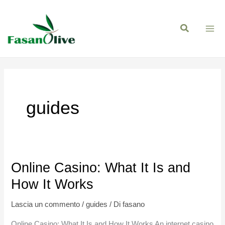
Vai
al
contenuto
guides
Online Casino: What It Is and
Online
Casino:
How It Works
What
Lascia un commento
/
guides
/ Di
fasano
It
Is
Online Casino: What It Is and How It Works An internet casino