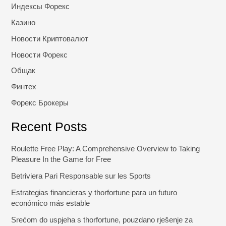
Индексы Форекс
Казино
Новости Криптовалют
Новости Форекс
Общак
Финтех
Форекс Брокеры
Recent Posts
Roulette Free Play: A Comprehensive Overview to Taking
Pleasure In the Game for Free
Betriviera Pari Responsable sur les Sports
Estrategias financieras y thorfortune para un futuro
económico más estable
Srećom do uspjeha s thorfortune, pouzdano rješenje za