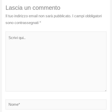
Lascia un commento
Il tuo indirizzo email non sarà pubblicato.
I campi obbligatori
sono contrassegnati
*
Scrivi
qui..
Nome*