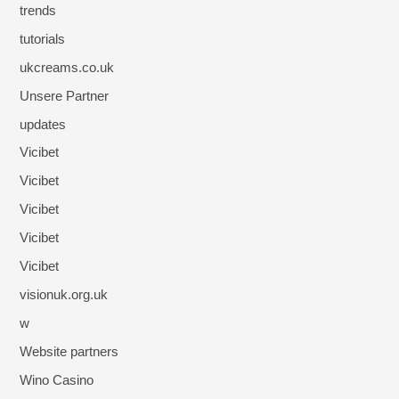
trends
tutorials
ukcreams.co.uk
Unsere Partner
updates
Vicibet
Vicibet
Vicibet
Vicibet
Vicibet
visionuk.org.uk
w
Website partners
Wino Casino