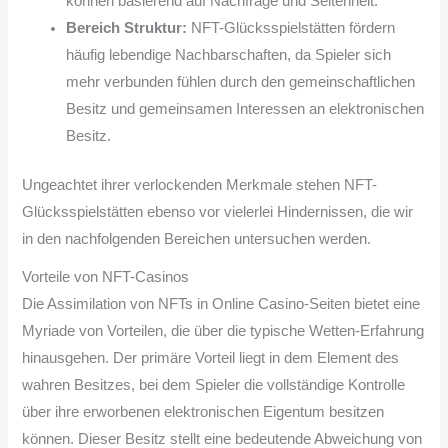
können basierend auf Nachfrage und Seltenheit.
Bereich Struktur:
NFT-Glücksspielstätten fördern
häufig lebendige Nachbarschaften, da Spieler sich
mehr verbunden fühlen durch den gemeinschaftlichen
Besitz und gemeinsamen Interessen an elektronischen
Besitz.
Ungeachtet ihrer verlockenden Merkmale stehen NFT-
Glücksspielstätten ebenso vor vielerlei Hindernissen, die wir
in den nachfolgenden Bereichen untersuchen werden.
Vorteile von NFT-Casinos
Die Assimilation von NFTs in Online Casino-Seiten bietet eine
Myriade von Vorteilen, die über die typische Wetten-Erfahrung
hinausgehen. Der primäre Vorteil liegt in dem Element des
wahren Besitzes, bei dem Spieler die vollständige Kontrolle
über ihre erworbenen elektronischen Eigentum besitzen
können. Dieser Besitz stellt eine bedeutende Abweichung von