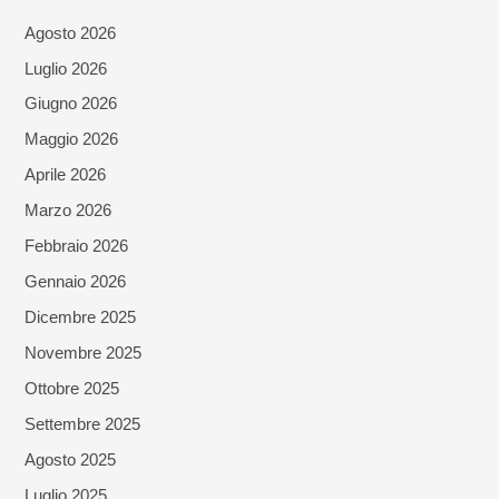
Agosto 2026
Luglio 2026
Giugno 2026
Maggio 2026
Aprile 2026
Marzo 2026
Febbraio 2026
Gennaio 2026
Dicembre 2025
Novembre 2025
Ottobre 2025
Settembre 2025
Agosto 2025
Luglio 2025