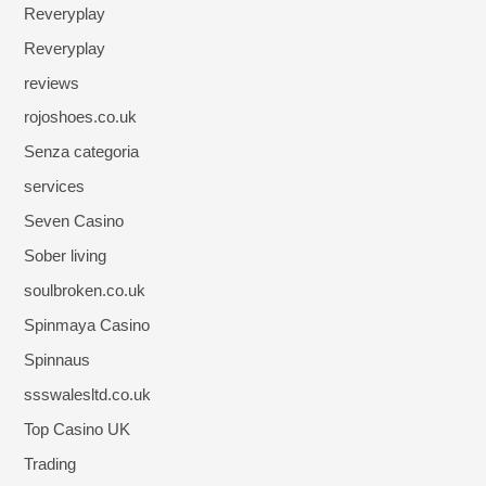
Reveryplay
Reveryplay
reviews
rojoshoes.co.uk
Senza categoria
services
Seven Casino
Sober living
soulbroken.co.uk
Spinmaya Casino
Spinnaus
ssswalesltd.co.uk
Top Casino UK
Trading