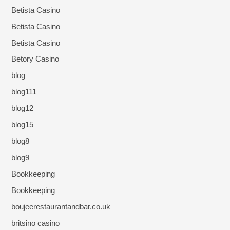
Betista Casino
Betista Casino
Betista Casino
Betory Casino
blog
blog111
blog12
blog15
blog8
blog9
Bookkeeping
Bookkeeping
boujeerestaurantandbar.co.uk
britsino casino