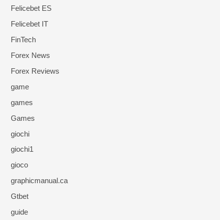
Felicebet ES
Felicebet IT
FinTech
Forex News
Forex Reviews
game
games
Games
giochi
giochi1
gioco
graphicmanual.ca
Gtbet
guide