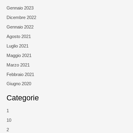
Gennaio 2023
Dicembre 2022
Gennaio 2022
Agosto 2021
Luglio 2021
Maggio 2021
Marzo 2021
Febbraio 2021
Giugno 2020
Categorie
1
10
2