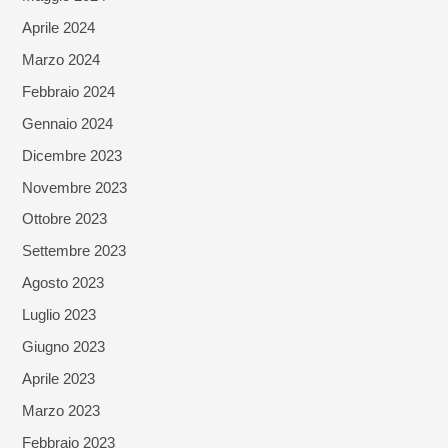
Aprile 2024
Marzo 2024
Febbraio 2024
Gennaio 2024
Dicembre 2023
Novembre 2023
Ottobre 2023
Settembre 2023
Agosto 2023
Luglio 2023
Giugno 2023
Aprile 2023
Marzo 2023
Febbraio 2023