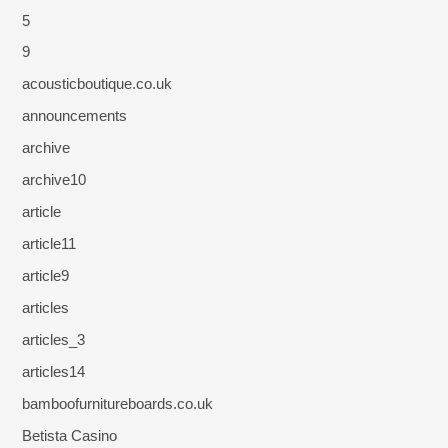
5
9
acousticboutique.co.uk
announcements
archive
archive10
article
article11
article9
articles
articles_3
articles14
bamboofurnitureboards.co.uk
Betista Casino