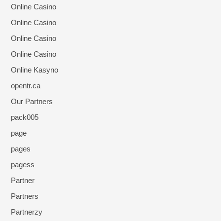
Online Casino
Online Casino
Online Casino
Online Casino
Online Kasyno
opentr.ca
Our Partners
pack005
page
pages
pagess
Partner
Partners
Partnerzy