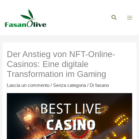
Vai
al
contenuto
Der Anstieg von NFT-Online-
Casinos: Eine digitale
Transformation im Gaming
Lascia un commento
/
Senza categoria
/ Di
fasano