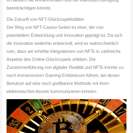
beeinträchtigen könnte.
Die Zukunft von NFT-Glücksspielstätten
Der Weg von NFT-Casino-Seiten ist einer, der von
potentiellem Entwicklung und Innovation geprägt ist. Da sich
die Innovation weiterhin entwickelt, wird es wahrscheinlich
sein, dass wir erhöhte Integrationen von NFTs in zahlreiche
Aspekte des Online-Glücksspiels erleben. Die
Zusammenführung von digitaler Realität und NFTs könnte zu
noch immersiveren Gaming-Erlebnissen führen, bei denen
Benutzer auf eine noch greifbarere Methode mit ihren
elektronischen Assets kommunizieren können.