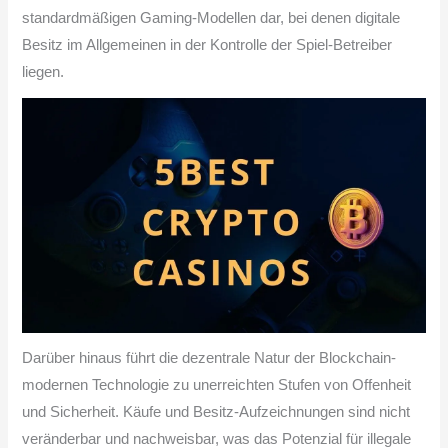
standardmäßigen Gaming-Modellen dar, bei denen digitale
Besitz im Allgemeinen in der Kontrolle der Spiel-Betreiber
liegen.
Darüber hinaus führt die dezentrale Natur der Blockchain-
modernen Technologie zu unerreichten Stufen von Offenheit
und Sicherheit. Käufe und Besitz-Aufzeichnungen sind nicht
veränderbar und nachweisbar, was das Potenzial für illegale