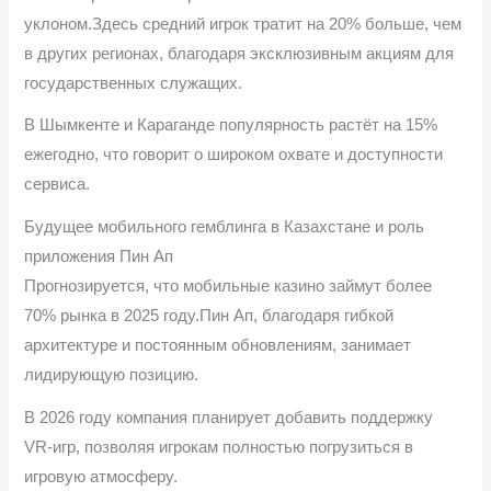
уклоном.Здесь средний игрок тратит на 20% больше, чем
в других регионах, благодаря эксклюзивным акциям для
государственных служащих.
В Шымкенте и Караганде популярность растёт на 15%
ежегодно, что говорит о широком охвате и доступности
сервиса.
Будущее мобильного гемблинга в Казахстане и роль
приложения Пин Ап
Прогнозируется, что мобильные казино займут более
70% рынка в 2025 году.Пин Ап, благодаря гибкой
архитектуре и постоянным обновлениям, занимает
лидирующую позицию.
В 2026 году компания планирует добавить поддержку
VR‑игр, позволяя игрокам полностью погрузиться в
игровую атмосферу.