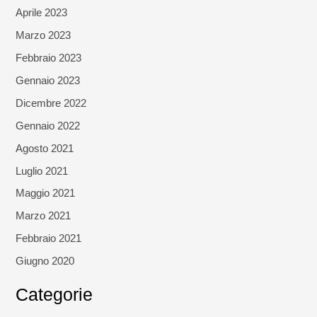
Aprile 2023
Marzo 2023
Febbraio 2023
Gennaio 2023
Dicembre 2022
Gennaio 2022
Agosto 2021
Luglio 2021
Maggio 2021
Marzo 2021
Febbraio 2021
Giugno 2020
Categorie