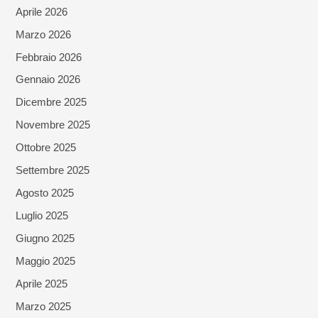
Aprile 2026
Marzo 2026
Febbraio 2026
Gennaio 2026
Dicembre 2025
Novembre 2025
Ottobre 2025
Settembre 2025
Agosto 2025
Luglio 2025
Giugno 2025
Maggio 2025
Aprile 2025
Marzo 2025