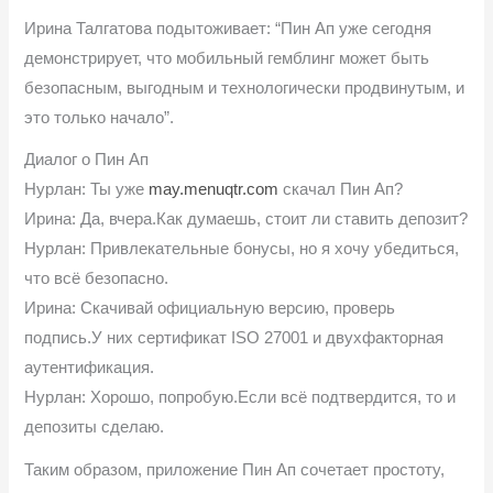
Ирина Талгатова подытоживает: “Пин Ап уже сегодня
демонстрирует, что мобильный гемблинг может быть
безопасным, выгодным и технологически продвинутым, и
это только начало”.
Диалог о Пин Ап
Нурлан: Ты уже
may.menuqtr.com
скачал Пин Ап?
Ирина: Да, вчера.Как думаешь, стоит ли ставить депозит?
Нурлан: Привлекательные бонусы, но я хочу убедиться,
что всё безопасно.
Ирина: Скачивай официальную версию, проверь
подпись.У них сертификат ISO 27001 и двухфакторная
аутентификация.
Нурлан: Хорошо, попробую.Если всё подтвердится, то и
депозиты сделаю.
Таким образом, приложение Пин Ап сочетает простоту,