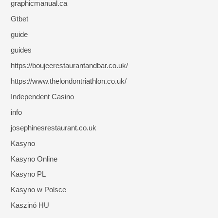
graphicmanual.ca
Gtbet
guide
guides
https://boujeerestaurantandbar.co.uk/
https://www.thelondontriathlon.co.uk/
Independent Casino
info
josephinesrestaurant.co.uk
Kasyno
Kasyno Online
Kasyno PL
Kasyno w Polsce
Kaszinó HU