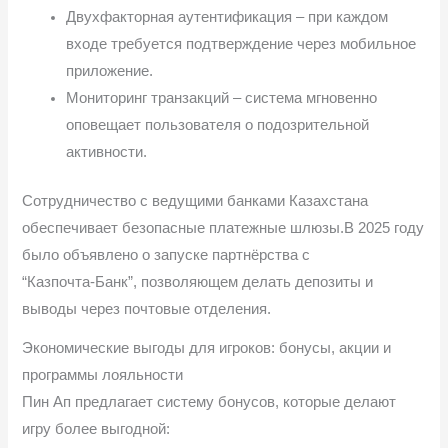
Двухфакторная аутентификация – при каждом
входе требуется подтверждение через мобильное
приложение.
Мониторинг транзакций – система мгновенно
оповещает пользователя о подозрительной
активности.
Сотрудничество с ведущими банками Казахстана
обеспечивает безопасные платежные шлюзы.В 2025 году
было объявлено о запуске партнёрства с
“Казпочта‑Банк”, позволяющем делать депозиты и
выводы через почтовые отделения.
Экономические выгоды для игроков: бонусы, акции и
программы лояльности
Пин Ап предлагает систему бонусов, которые делают
игру более выгодной: