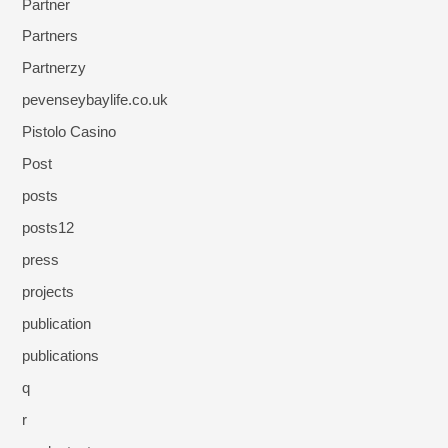
Partner
Partners
Partnerzy
pevenseybaylife.co.uk
Pistolo Casino
Post
posts
posts12
press
projects
publication
publications
q
r