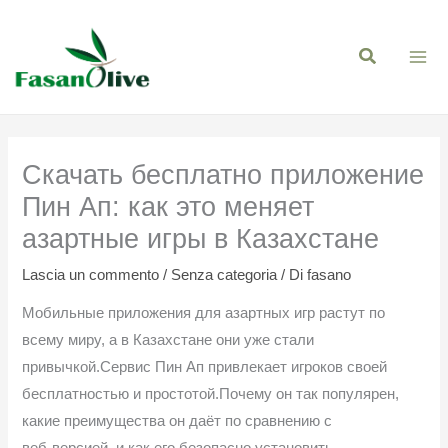
Vai
al
contenuto
Скачать бесплатно приложение
Пин Ап: как это меняет
азартные игры в Казахстане
Lascia un commento
/
Senza categoria
/ Di
fasano
Мобильные приложения для азартных игр растут по
всему миру, а в Казахстане они уже стали
привычкой.Сервис Пин Ап привлекает игроков своей
бесплатностью и простотой.Почему он так популярен,
какие преимущества он даёт по сравнению с