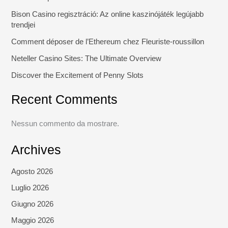
Bison Casino regisztráció: Az online kaszinójáték legújabb
trendjei
Comment déposer de l’Ethereum chez Fleuriste-roussillon
Neteller Casino Sites: The Ultimate Overview
Discover the Excitement of Penny Slots
Recent Comments
Nessun commento da mostrare.
Archives
Agosto 2026
Luglio 2026
Giugno 2026
Maggio 2026