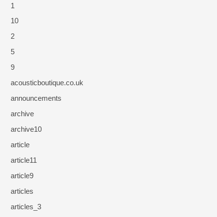
1
10
2
5
9
acousticboutique.co.uk
announcements
archive
archive10
article
article11
article9
articles
articles_3