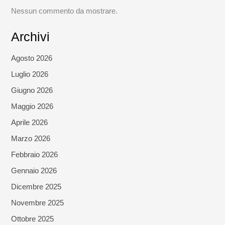
Nessun commento da mostrare.
Archivi
Agosto 2026
Luglio 2026
Giugno 2026
Maggio 2026
Aprile 2026
Marzo 2026
Febbraio 2026
Gennaio 2026
Dicembre 2025
Novembre 2025
Ottobre 2025