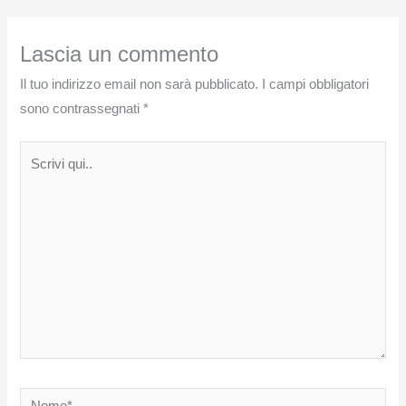
Lascia un commento
Il tuo indirizzo email non sarà pubblicato.
I campi obbligatori
sono contrassegnati
*
Scrivi
qui..
Nome*