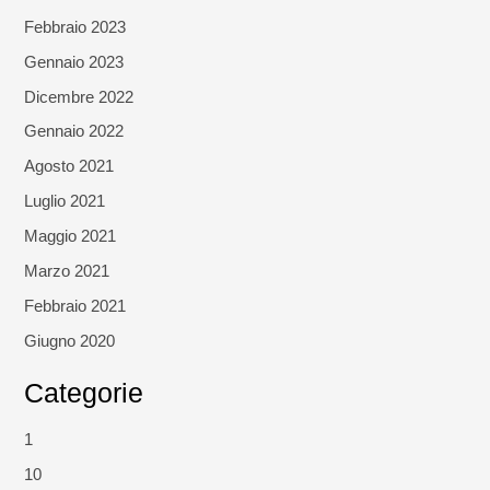
Febbraio 2023
Gennaio 2023
Dicembre 2022
Gennaio 2022
Agosto 2021
Luglio 2021
Maggio 2021
Marzo 2021
Febbraio 2021
Giugno 2020
Categorie
1
10