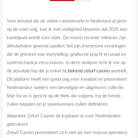
Voor iemand die de online casinomarkt in Nederland al jaren
op de voet volg, kan ik met stelligheid beweren dat 2025 een
kantelpunt wordt voor slots. De meest recente releases zijn
allesbehalve gewone spellen; het zijn immersive ervaringen
die de grenzen van storytelling, grafische pracht en praal en
spelmechanica verschuiven. In deze analyse richt ik me op
de absolute top die je enkel bij
bekend zeturf casino
aantreft.
Dit platform heeft een goed oog voor kwaliteit en presenteert
Nederlandse spelers een beveiligde en uitgelezen collectie.
Mijn focus is gericht op de titels die volgens mij de trends
zullen bepalen en je speelsessies zullen definiëren.
Waardoor Zeturf Casino de koploper is voor Nederlandse
gebruikers
Zeturf Casino presenteert zich niet als een massa-operateur,