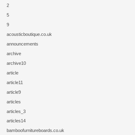
2
5
9
acousticboutique.co.uk
announcements
archive
archive10
article
article11
article9
articles
articles_3
articles14
bamboofurnitureboards.co.uk