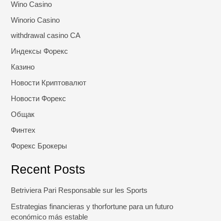
Wino Casino
Winorio Casino
withdrawal casino CA
Индексы Форекс
Казино
Новости Криптовалют
Новости Форекс
Общак
Финтех
Форекс Брокеры
Recent Posts
Betriviera Pari Responsable sur les Sports
Estrategias financieras y thorfortune para un futuro
económico más estable