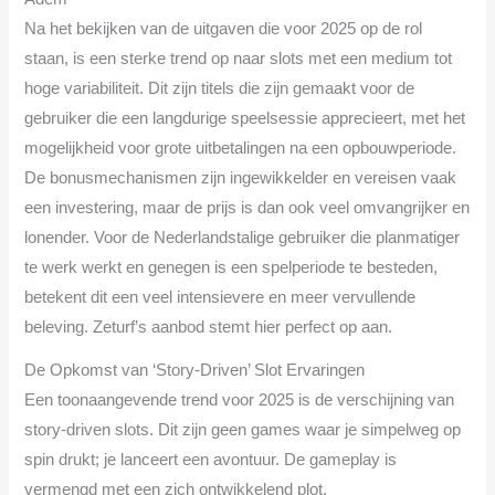
Na het bekijken van de uitgaven die voor 2025 op de rol
staan, is een sterke trend op naar slots met een medium tot
hoge variabiliteit. Dit zijn titels die zijn gemaakt voor de
gebruiker die een langdurige speelsessie apprecieert, met het
mogelijkheid voor grote uitbetalingen na een opbouwperiode.
De bonusmechanismen zijn ingewikkelder en vereisen vaak
een investering, maar de prijs is dan ook veel omvangrijker en
lonender. Voor de Nederlandstalige gebruiker die planmatiger
te werk werkt en genegen is een spelperiode te besteden,
betekent dit een veel intensievere en meer vervullende
beleving. Zeturf’s aanbod stemt hier perfect op aan.
De Opkomst van ‘Story-Driven’ Slot Ervaringen
Een toonaangevende trend voor 2025 is de verschijning van
story-driven slots. Dit zijn geen games waar je simpelweg op
spin drukt; je lanceert een avontuur. De gameplay is
vermengd met een zich ontwikkelend plot,