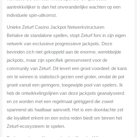
aantrekkelijker is dan het onveranderlijke wachten op een
individuele spin-uitkomst.
Unieke Zeturf Casino Jackpot Netwerkstructuren
Behalve de standalone spellen, stopt Zeturf fors in zijn eigen
netwerk van exclusieve progressieve jackpots. Deze
bevinden zich niet gekoppeld aan de enorme, wereldwijde
jackpots, maar zijn specifiek gereserveerd voor de
community van Zeturf. Dit levert een groot voordeel: de kans
om te winnen is statistisch gezien veel groter, omdat de pot
groeit vanuit een geringere, toegewijde pool van spelers. Ik
heb de ontwikkelingslijnen van deze jackpots geanalyseerd
en ze worden met een regelmaat getriggerd die zowel
spannend als haalbaar aanvoelt. Het is een doordachte zet
die loyaliteit erkent en een extra reden biedt om binnen het
Zeturf-ecosysteem te spelen.