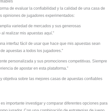
fiables
orma de evaluar la confiabilidad y la calidad de una casa de
nas opiniones de jugadores experimentados:
 amplia variedad de mercados y sus generosas
al realizar mis apuestas aquí.”
y una interfaz fácil de usar que hace que mis apuestas sean
de apuestas a todos los jugadores.”
iente personalizada y sus promociones competitivas. Siempre
riencia de apostar en esta plataforma.”
 y objetiva sobre las mejores casas de apuestas confiables
es importante investigar y comparar diferentes opciones para
como jugador. Con una combinación de estrategias de juego,