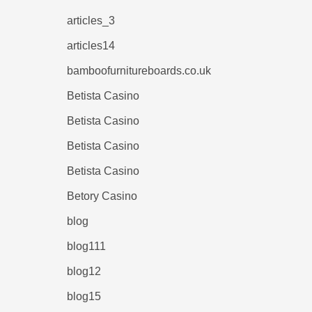
articles_3
articles14
bamboofurnitureboards.co.uk
Betista Casino
Betista Casino
Betista Casino
Betista Casino
Betory Casino
blog
blog111
blog12
blog15