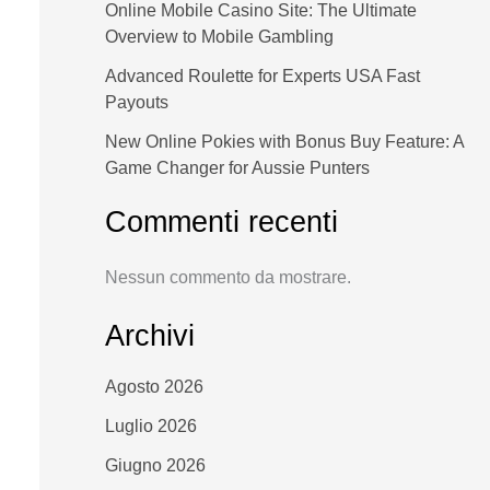
Online Mobile Casino Site: The Ultimate
Overview to Mobile Gambling
Advanced Roulette for Experts USA Fast
Payouts
New Online Pokies with Bonus Buy Feature: A
Game Changer for Aussie Punters
Commenti recenti
Nessun commento da mostrare.
Archivi
Agosto 2026
Luglio 2026
Giugno 2026