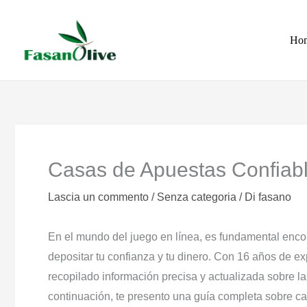
Vai
al
Ho
contenuto
Casas de Apuestas Confiab
Lascia un commento
/
Senza categoria
/ Di
fasano
En el mundo del juego en línea, es fundamental enco
depositar tu confianza y tu dinero. Con 16 años de e
recopilado información precisa y actualizada sobre l
continuación, te presento una guía completa
sobre ca