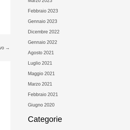
Marzo 2023
Febbraio 2023
Gennaio 2023
Dicembre 2022
Gennaio 2022
ivo
→
Agosto 2021
Luglio 2021
Maggio 2021
Marzo 2021
Febbraio 2021
Giugno 2020
Categorie