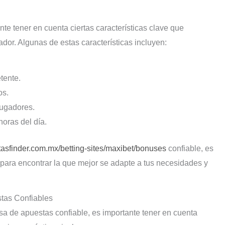
te tener en cuenta ciertas características clave que
ador. Algunas de estas características incluyen:
tente.
os.
jugadores.
horas del día.
asfinder.com.mx/betting-sites/maxibet/bonuses
confiable, es
 para encontrar la que mejor se adapte a tus necesidades y
stas Confiables
sa de apuestas confiable, es importante tener en cuenta