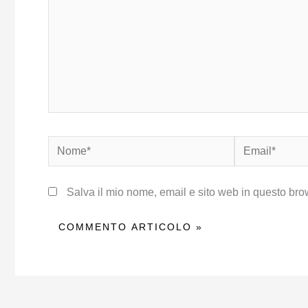
Nome*
Email*
Salva il mio nome, email e sito web in questo br