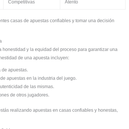
Competitivas
Atento
rentes casas de apuestas confiables y tomar una decisión
a
 la honestidad y la equidad del proceso para garantizar una
onestidad de una apuesta incluyen:
a de apuestas.
a de apuestas en la industria del juego.
autenticidad de las mismas.
iones de otros jugadores.
estás realizando apuestas en casas confiables y honestas,