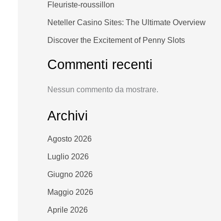
Fleuriste-roussillon
Neteller Casino Sites: The Ultimate Overview
Discover the Excitement of Penny Slots
Commenti recenti
Nessun commento da mostrare.
Archivi
Agosto 2026
Luglio 2026
Giugno 2026
Maggio 2026
Aprile 2026