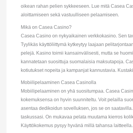
oikean rahan pelien sykkeeseen. Lue mitä Casea Casin
aloittamiseen sekä vastuulliseen pelaamiseen.
Mikä on Casea Casino?
Casea Casino on nykyaikainen verkkokasino. Sen tav
Tyylikäs käyttöliittymä kytkeytyy laajaan pelitarjontaa
pelejä. Kasino toimii kansainvälisesti, mutta se huo
kannatetaan suosittuja suomalaisia maksutapoja. Case
kotiutukset nopeita ja kampanjat kannustavia. Kustaki
Mobiilipelaaminen Casea Casinolla
Mobiilipelaaminen on yhä suositumpaa. Casea Casin
kokemuksensa on hyvin suunniteltu. Voit pelailla suora
asentaa dedikoidun sovelluksen, jos se on saatavilla. 
taskussasi. On mukavaa pelata muutama kierros kolikk
Käyttökokemus pysyy hyvänä millä tahansa laitteella.