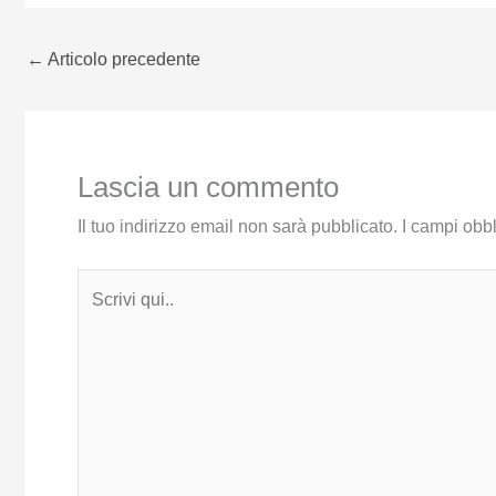
←
Articolo precedente
Lascia un commento
Il tuo indirizzo email non sarà pubblicato.
I campi obb
Scrivi
qui..