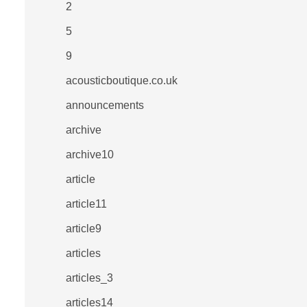
2
5
9
acousticboutique.co.uk
announcements
archive
archive10
article
article11
article9
articles
articles_3
articles14