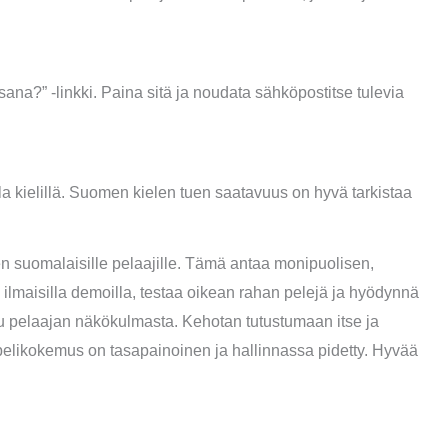
na?” -linkki. Paina sitä ja noudata sähköpostitse tulevia
 kielillä. Suomen kielen tuen saatavuus on hyvä tarkistaa
suomalaisille pelaajille. Tämä antaa monipuolisen,
 ilmaisilla demoilla, testaa oikean rahan pelejä ja hyödynnä
ttu pelaajan näkökulmasta. Kehotan tutustumaan itse ja
 pelikokemus on tasapainoinen ja hallinnassa pidetty. Hyvää