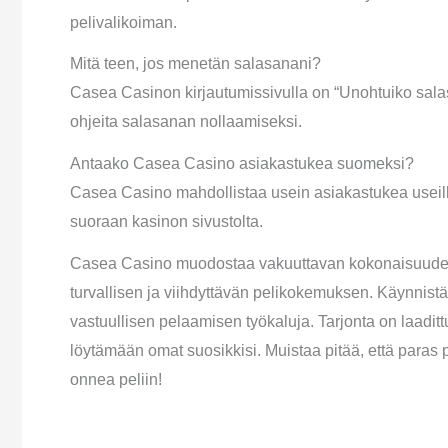
pelivalikoiman.
Mitä teen, jos menetän salasanani?
Casea Casinon kirjautumissivulla on “Unohtuiko salasa
ohjeita salasanan nollaamiseksi.
Antaako Casea Casino asiakastukea suomeksi?
Casea Casino mahdollistaa usein asiakastukea useilla
suoraan kasinon sivustolta.
Casea Casino muodostaa vakuuttavan kokonaisuuden 
turvallisen ja viihdyttävän pelikokemuksen. Käynnistä
vastuullisen pelaamisen työkaluja. Tarjonta on laadi
löytämään omat suosikkisi. Muistaa pitää, että paras
onnea peliin!