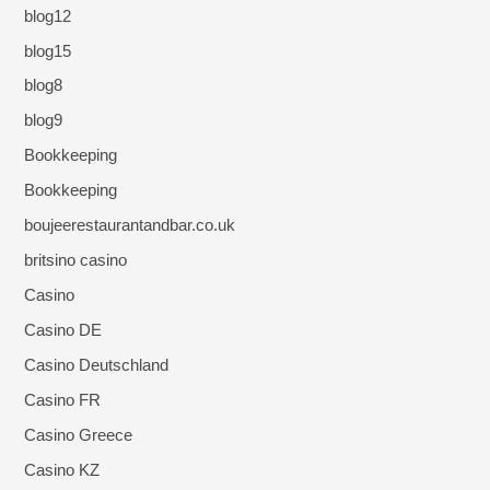
blog12
blog15
blog8
blog9
Bookkeeping
Bookkeeping
boujeerestaurantandbar.co.uk
britsino casino
Casino
Casino DE
Casino Deutschland
Casino FR
Casino Greece
Casino KZ