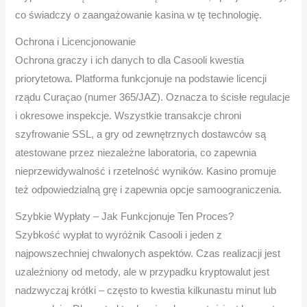
co świadczy o zaangażowanie kasina w tę technologię.
Ochrona i Licencjonowanie
Ochrona graczy i ich danych to dla Casooli kwestia
priorytetowa. Platforma funkcjonuje na podstawie licencji
rządu Curaçao (numer 365/JAZ). Oznacza to ścisłe regulacje
i okresowe inspekcje. Wszystkie transakcje chroni
szyfrowanie SSL, a gry od zewnętrznych dostawców są
atestowane przez niezależne laboratoria, co zapewnia
nieprzewidywalność i rzetelność wyników. Kasino promuje
też odpowiedzialną grę i zapewnia opcje samoograniczenia.
Szybkie Wypłaty – Jak Funkcjonuje Ten Proces?
Szybkość wypłat to wyróżnik Casooli i jeden z
najpowszechniej chwalonych aspektów. Czas realizacji jest
uzależniony od metody, ale w przypadku kryptowalut jest
nadzwyczaj krótki – często to kwestia kilkunastu minut lub