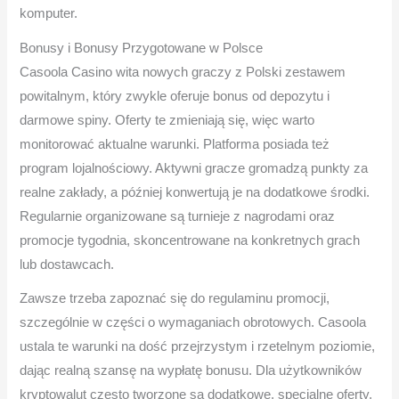
komputer.
Bonusy i Bonusy Przygotowane w Polsce
Casoola Casino wita nowych graczy z Polski zestawem
powitalnym, który zwykle oferuje bonus od depozytu i
darmowe spiny. Oferty te zmieniają się, więc warto
monitorować aktualne warunki. Platforma posiada też
program lojalnościowy. Aktywni gracze gromadzą punkty za
realne zakłady, a później konwertują je na dodatkowe środki.
Regularnie organizowane są turnieje z nagrodami oraz
promocje tygodnia, skoncentrowane na konkretnych grach
lub dostawcach.
Zawsze trzeba zapoznać się do regulaminu promocji,
szczególnie w części o wymaganiach obrotowych. Casoola
ustala te warunki na dość przejrzystym i rzetelnym poziomie,
dając realną szansę na wypłatę bonusu. Dla użytkowników
kryptowalut często tworzone są dodatkowe, specjalne oferty,