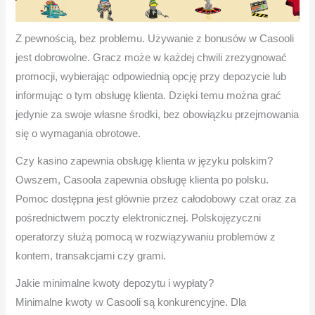
Z pewnością, bez problemu. Używanie z bonusów w Casooli
jest dobrowolne. Gracz może w każdej chwili zrezygnować
promocji, wybierając odpowiednią opcję przy depozycie lub
informując o tym obsługę klienta. Dzięki temu można grać
jedynie za swoje własne środki, bez obowiązku przejmowania
się o wymagania obrotowe.
Czy kasino zapewnia obsługę klienta w języku polskim?
Owszem, Casoola zapewnia obsługę klienta po polsku.
Pomoc dostępna jest głównie przez całodobowy czat oraz za
pośrednictwem poczty elektronicznej. Polskojęzyczni
operatorzy służą pomocą w rozwiązywaniu problemów z
kontem, transakcjami czy grami.
Jakie minimalne kwoty depozytu i wypłaty?
Minimalne kwoty w Casooli są konkurencyjne. Dla