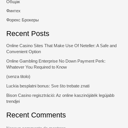
Общак
Финтех
Форекс Брокеры
Recent Posts
Online Casino Sites That Make Use Of Neteller: A Safe and
Convenient Option
Online Gambling Enterprise No Down Payment Perk:
Whatever You Required to Know
(senza titolo)
Luckia besplatni bonus: Sve što trebate znati
Bison Casino regisztráció: Az online kaszinójáték legújabb
trendjei
Recent Comments