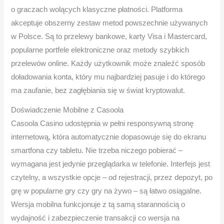
o graczach wolących klasyczne płatności. Platforma
akceptuje obszerny zestaw metod powszechnie używanych
w Polsce. Są to przelewy bankowe, karty Visa i Mastercard,
popularne portfele elektroniczne oraz metody szybkich
przelewów online. Każdy użytkownik może znaleźć sposób
doładowania konta, który mu najbardziej pasuje i do którego
ma zaufanie, bez zagłębiania się w świat kryptowalut.
Doświadczenie Mobilne z Casoola
Casoola Casino udostępnia w pełni responsywną stronę
internetową, która automatycznie dopasowuje się do ekranu
smartfona czy tabletu. Nie trzeba niczego pobierać –
wymagana jest jedynie przeglądarka w telefonie. Interfejs jest
czytelny, a wszystkie opcje – od rejestracji, przez depozyt, po
grę w popularne gry czy gry na żywo – są łatwo osiągalne.
Wersja mobilna funkcjonuje z tą samą starannością o
wydajność i zabezpieczenie transakcji co wersja na