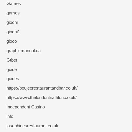
Games
games
giochi
giochi1
gioco
graphicmanual.ca
Gtbet
guide
guides
https://boujeerestaurantandbar.co.uk/
https://www.thelondontriathlon.co.uk/
Independent Casino
info
josephinesrestaurant.co.uk