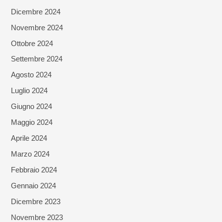
Dicembre 2024
Novembre 2024
Ottobre 2024
Settembre 2024
Agosto 2024
Luglio 2024
Giugno 2024
Maggio 2024
Aprile 2024
Marzo 2024
Febbraio 2024
Gennaio 2024
Dicembre 2023
Novembre 2023