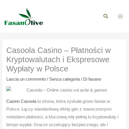
Vai
al
contenuto
Casoola Casino – Płatności w
Kryptowalutach i Ekspresowe
Wypłaty w Polsce
Lascia un commento
/
Senza categoria
/ Di
fasano
Casino Casoola
to strona, która zyskała grono fanów w
Polsce. Łączy standardową ofertę gier z nowoczesnymi
metodami płatności, a kluczową rolę pełnią tu kryptowaluty i
tempo wypłat. Gracze oczekujący bezpiecznego, ale i