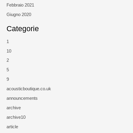
Febbraio 2021
Giugno 2020
Categorie
1
10
2
5
9
acousticboutique.co.uk
announcements
archive
archive10
article