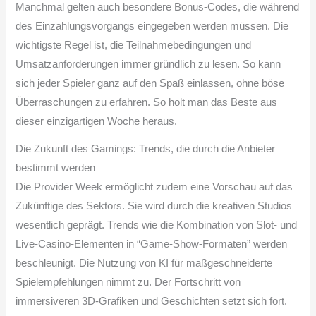
Manchmal gelten auch besondere Bonus-Codes, die während
des Einzahlungsvorgangs eingegeben werden müssen. Die
wichtigste Regel ist, die Teilnahmebedingungen und
Umsatzanforderungen immer gründlich zu lesen. So kann
sich jeder Spieler ganz auf den Spaß einlassen, ohne böse
Überraschungen zu erfahren. So holt man das Beste aus
dieser einzigartigen Woche heraus.
Die Zukunft des Gamings: Trends, die durch die Anbieter
bestimmt werden
Die Provider Week ermöglicht zudem eine Vorschau auf das
Zukünftige des Sektors. Sie wird durch die kreativen Studios
wesentlich geprägt. Trends wie die Kombination von Slot- und
Live-Casino-Elementen in “Game-Show-Formaten” werden
beschleunigt. Die Nutzung von KI für maßgeschneiderte
Spielempfehlungen nimmt zu. Der Fortschritt von
immersiveren 3D-Grafiken und Geschichten setzt sich fort.