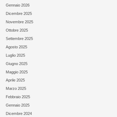
Gennaio 2026
Dicembre 2025
Novembre 2025
Ottobre 2025
Settembre 2025
Agosto 2025
Luglio 2025
Giugno 2025
Maggio 2025
Aprile 2025
Marzo 2025
Febbraio 2025
Gennaio 2025
Dicembre 2024