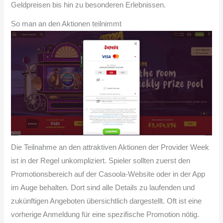
Geldpreisen bis hin zu besonderen Erlebnissen.
So man an den Aktionen teilnimmt
Die Teilnahme an den attraktiven Aktionen der Provider Week
ist in der Regel unkompliziert. Spieler sollten zuerst den
Promotionsbereich auf der Casoola-Website oder in der App
im Auge behalten. Dort sind alle Details zu laufenden und
zukünftigen Angeboten übersichtlich dargestellt. Oft ist eine
vorherige Anmeldung für eine spezifische Promotion nötig.