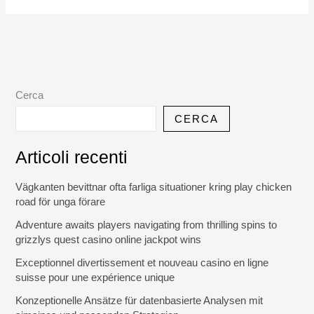
Cerca
CERCA
Articoli recenti
Vägkanten bevittnar ofta farliga situationer kring play chicken
road för unga förare
Adventure awaits players navigating from thrilling spins to
grizzlys quest casino online jackpot wins
Exceptionnel divertissement et nouveau casino en ligne
suisse pour une expérience unique
Konzeptionelle Ansätze für datenbasierte Analysen mit