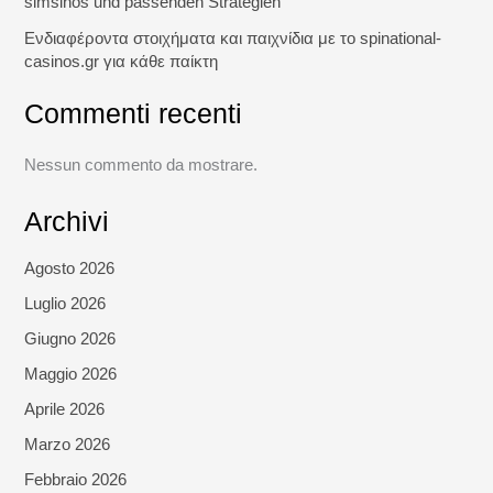
simsinos und passenden Strategien
Ενδιαφέροντα στοιχήματα και παιχνίδια με το spinational-
casinos.gr για κάθε παίκτη
Commenti recenti
Nessun commento da mostrare.
Archivi
Agosto 2026
Luglio 2026
Giugno 2026
Maggio 2026
Aprile 2026
Marzo 2026
Febbraio 2026