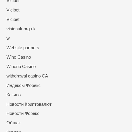
Vicibet
Vicibet
Vicibet
visionuk.org.uk
w
Website partners
Wino Casino
Winorio Casino
withdrawal casino CA
Индексы Форекс
Казино
Новости Криптовалют
Новости Форекс
Общак