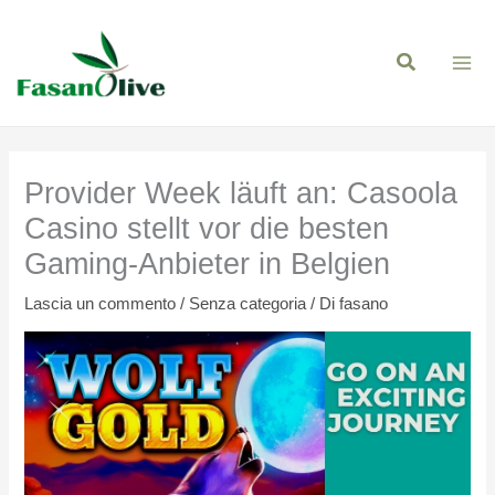
Vai
al
contenuto
Provider Week läuft an: Casoola
Casino stellt vor die besten
Gaming-Anbieter in Belgien
Lascia un commento
/
Senza categoria
/ Di
fasano