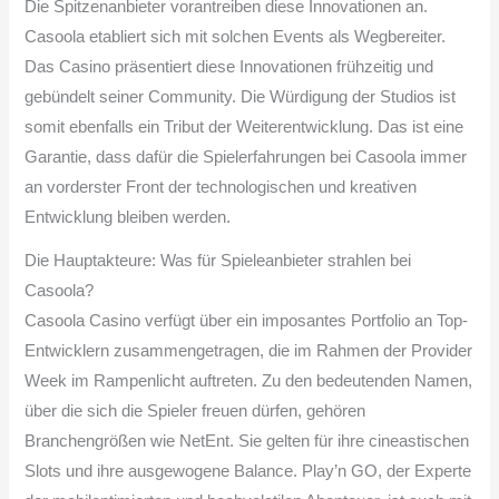
Die Spitzenanbieter vorantreiben diese Innovationen an.
Casoola etabliert sich mit solchen Events als Wegbereiter.
Das Casino präsentiert diese Innovationen frühzeitig und
gebündelt seiner Community. Die Würdigung der Studios ist
somit ebenfalls ein Tribut der Weiterentwicklung. Das ist eine
Garantie, dass dafür die Spielerfahrungen bei Casoola immer
an vorderster Front der technologischen und kreativen
Entwicklung bleiben werden.
Die Hauptakteure: Was für Spieleanbieter strahlen bei
Casoola?
Casoola Casino verfügt über ein imposantes Portfolio an Top-
Entwicklern zusammengetragen, die im Rahmen der Provider
Week im Rampenlicht auftreten. Zu den bedeutenden Namen,
über die sich die Spieler freuen dürfen, gehören
Branchengrößen wie NetEnt. Sie gelten für ihre cineastischen
Slots und ihre ausgewogene Balance. Play’n GO, der Experte