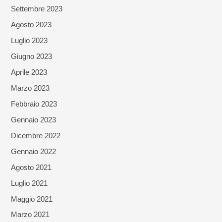
Settembre 2023
Agosto 2023
Luglio 2023
Giugno 2023
Aprile 2023
Marzo 2023
Febbraio 2023
Gennaio 2023
Dicembre 2022
Gennaio 2022
Agosto 2021
Luglio 2021
Maggio 2021
Marzo 2021