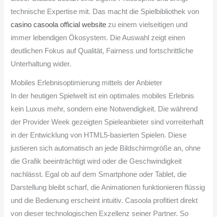
technische Expertise mit. Das macht die Spielbibliothek von
casino casoola official website
zu einem vielseitigen und
immer lebendigen Ökosystem. Die Auswahl zeigt einen
deutlichen Fokus auf Qualität, Fairness und fortschrittliche
Unterhaltung wider.
Mobiles Erlebnisoptimierung mittels der Anbieter
In der heutigen Spielwelt ist ein optimales mobiles Erlebnis
kein Luxus mehr, sondern eine Notwendigkeit. Die während
der Provider Week gezeigten Spieleanbieter sind vorreiterhaft
in der Entwicklung von HTML5-basierten Spielen. Diese
justieren sich automatisch an jede Bildschirmgröße an, ohne
die Grafik beeinträchtigt wird oder die Geschwindigkeit
nachlässt. Egal ob auf dem Smartphone oder Tablet, die
Darstellung bleibt scharf, die Animationen funktionieren flüssig
und die Bedienung erscheint intuitiv. Casoola profitiert direkt
von dieser technologischen Exzellenz seiner Partner. So