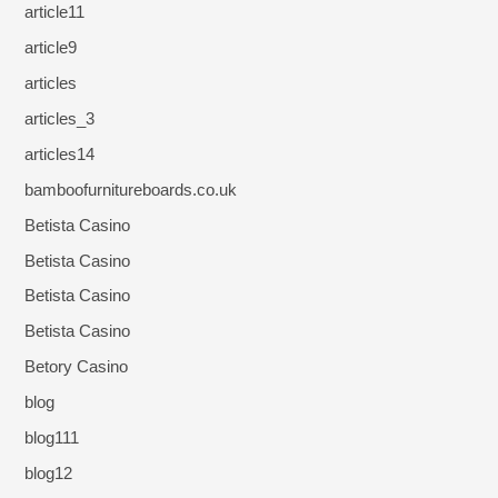
article11
article9
articles
articles_3
articles14
bamboofurnitureboards.co.uk
Betista Casino
Betista Casino
Betista Casino
Betista Casino
Betory Casino
blog
blog111
blog12