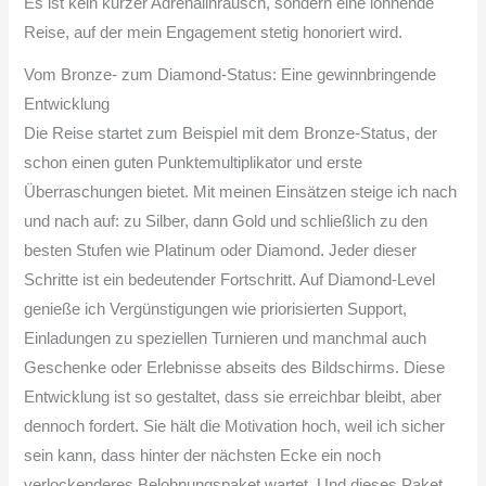
Es ist kein kurzer Adrenalinrausch, sondern eine lohnende
Reise, auf der mein Engagement stetig honoriert wird.
Vom Bronze- zum Diamond-Status: Eine gewinnbringende
Entwicklung
Die Reise startet zum Beispiel mit dem Bronze-Status, der
schon einen guten Punktemultiplikator und erste
Überraschungen bietet. Mit meinen Einsätzen steige ich nach
und nach auf: zu Silber, dann Gold und schließlich zu den
besten Stufen wie Platinum oder Diamond. Jeder dieser
Schritte ist ein bedeutender Fortschritt. Auf Diamond-Level
genieße ich Vergünstigungen wie priorisierten Support,
Einladungen zu speziellen Turnieren und manchmal auch
Geschenke oder Erlebnisse abseits des Bildschirms. Diese
Entwicklung ist so gestaltet, dass sie erreichbar bleibt, aber
dennoch fordert. Sie hält die Motivation hoch, weil ich sicher
sein kann, dass hinter der nächsten Ecke ein noch
verlockenderes Belohnungspaket wartet. Und dieses Paket