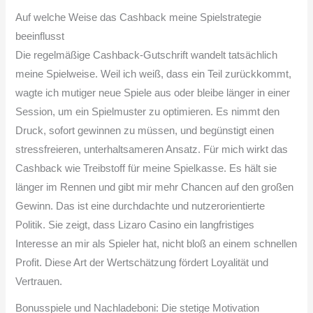
Auf welche Weise das Cashback meine Spielstrategie
beeinflusst
Die regelmäßige Cashback-Gutschrift wandelt tatsächlich
meine Spielweise. Weil ich weiß, dass ein Teil zurückkommt,
wagte ich mutiger neue Spiele aus oder bleibe länger in einer
Session, um ein Spielmuster zu optimieren. Es nimmt den
Druck, sofort gewinnen zu müssen, und begünstigt einen
stressfreieren, unterhaltsameren Ansatz. Für mich wirkt das
Cashback wie Treibstoff für meine Spielkasse. Es hält sie
länger im Rennen und gibt mir mehr Chancen auf den großen
Gewinn. Das ist eine durchdachte und nutzerorientierte
Politik. Sie zeigt, dass Lizaro Casino ein langfristiges
Interesse an mir als Spieler hat, nicht bloß an einem schnellen
Profit. Diese Art der Wertschätzung fördert Loyalität und
Vertrauen.
Bonusspiele und Nachladeboni: Die stetige Motivation