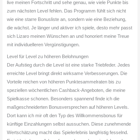
live meinen Fortschritt und sehe genau, wie viele Punkte bis
zum nächsten Level fehlen. Das Programm fühlt sich nicht
wie eine starre Bonusliste an, sondern wie eine Beziehung,
die wächst. Je länger und aktiver ich spiele, desto mehr passt
sich Lizaro meinen Wünschen an und honoriert meine Treue
mit individuelleren Vergünstigungen.
Level für Level zu höheren Belohnungen
Der Aufstieg durch die Level ist eine starke Triebfeder. Jedes
erreichte Level bringt direkt wirksame Verbesserungen. Die
Vorteile reichen von höheren Punktesammelraten bis zu
speziellen wöchentlichen Cashback-Angeboten, die meine
Spielkasse schonen. Besonders spannend finde ich die
maßgeschneiderten Bonusversprechen auf höheren Levels.
Dort kann ich mir oft den Typ des Willkommensbonus für
künftige Einzahlungen selbst aussuchen. Diese zunehmende
Wertschätzung macht das Spielerlebnis langfristig fesselnd.