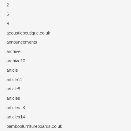
2
5
9
acousticboutique.co.uk
announcements
archive
archive10
article
article11
article9
articles
articles_3
articles14
bamboofurnitureboards.co.uk