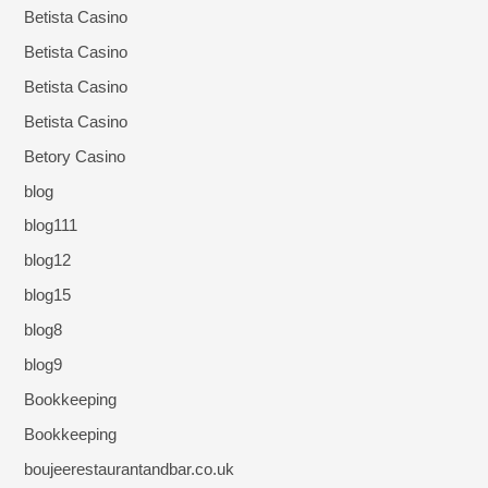
Betista Casino
Betista Casino
Betista Casino
Betista Casino
Betory Casino
blog
blog111
blog12
blog15
blog8
blog9
Bookkeeping
Bookkeeping
boujeerestaurantandbar.co.uk