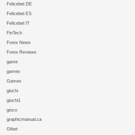
Felicebet DE
Felicebet ES
Felicebet IT
FinTech
Forex News
Forex Reviews
game
games
Games
giochi
giochi1
gioco
graphicmanual.ca
Gtbet