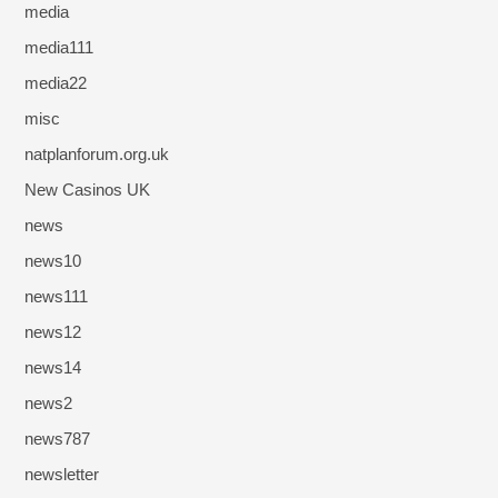
media
media111
media22
misc
natplanforum.org.uk
New Casinos UK
news
news10
news111
news12
news14
news2
news787
newsletter