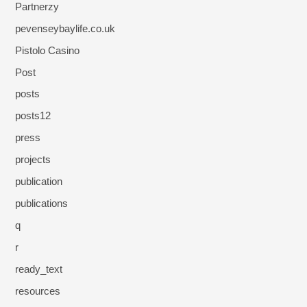
Partnerzy
pevenseybaylife.co.uk
Pistolo Casino
Post
posts
posts12
press
projects
publication
publications
q
r
ready_text
resources