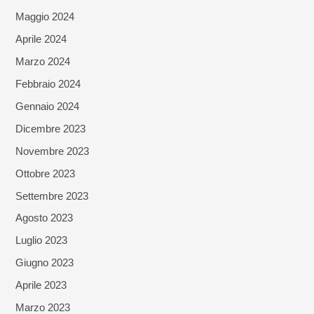
Maggio 2024
Aprile 2024
Marzo 2024
Febbraio 2024
Gennaio 2024
Dicembre 2023
Novembre 2023
Ottobre 2023
Settembre 2023
Agosto 2023
Luglio 2023
Giugno 2023
Aprile 2023
Marzo 2023