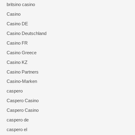
britsino casino
Casino
Casino DE
Casino Deutschland
Casino FR
Casino Greece
Casino KZ
Casino Partners
Casino-Marken
caspero
Caspero Casino
Caspero Casino
caspero de
caspero el