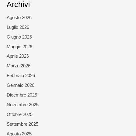
Archivi
Agosto 2026
Luglio 2026
Giugno 2026
Maggio 2026
Aprile 2026
Marzo 2026
Febbraio 2026
Gennaio 2026
Dicembre 2025
Novembre 2025
Ottobre 2025
Settembre 2025
Agosto 2025