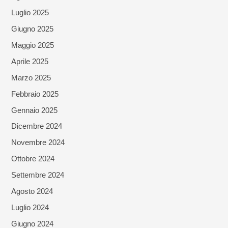
Luglio 2025
Giugno 2025
Maggio 2025
Aprile 2025
Marzo 2025
Febbraio 2025
Gennaio 2025
Dicembre 2024
Novembre 2024
Ottobre 2024
Settembre 2024
Agosto 2024
Luglio 2024
Giugno 2024