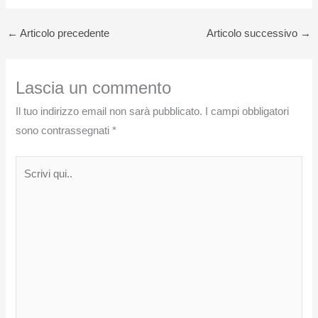
←
Articolo precedente
Articolo successivo
→
Lascia un commento
Il tuo indirizzo email non sarà pubblicato.
I campi obbligatori
sono contrassegnati
*
Scrivi
qui..