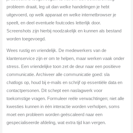
probleem draait, leg uit dan welke handelingen je hebt
uitgevoerd, op welk apparaat en welke internetbrowser je
speelt, en deel eventuele foutcodes letterlijk door.
Screenshots zijn hierbij noodzakelijk en kunnen als bestand
worden toegevoegd.
Wees rustig en vriendelijk. De medewerkers van de
klantenservice zijn er om te helpen, maar werken vaak onder
stress. Een vriendelijke toon zet de deur naar een positieve
communicatie. Archiveer alle communicatie goed: sla
chatlogs op, houd bij e-mails en schrijf op essentiële data en
contactpersonen. Dit schept een naslagwerk voor
toekomstige vragen. Formuleer reële verwachtingen; niet alle
kwesties kunnen in één interactie worden verholpen, soms
moet een probleem worden geëscaleerd naar een
gespecialiseerde afdeling, wat extra tijd kan vergen.