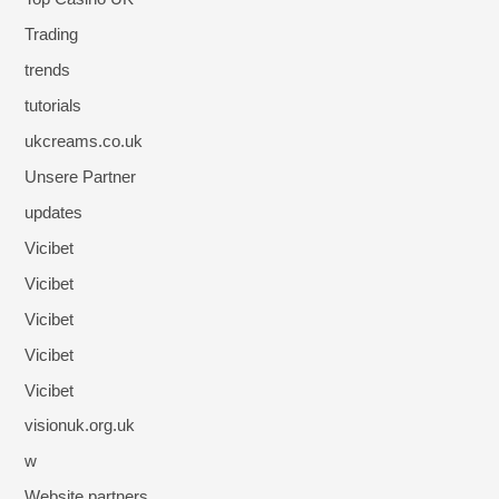
Trading
trends
tutorials
ukcreams.co.uk
Unsere Partner
updates
Vicibet
Vicibet
Vicibet
Vicibet
Vicibet
visionuk.org.uk
w
Website partners