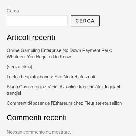
Cerca
CERCA
Articoli recenti
Online Gambling Enterprise No Down Payment Perk:
Whatever You Required to Know
(senza titolo)
Luckia besplatni bonus: Sve što trebate znati
Bison Casino regisztráció: Az online kaszinójáték legújabb
trendjei
Comment déposer de l’Ethereum chez Fleuriste-roussillon
Commenti recenti
Nessun commento da mostrare.