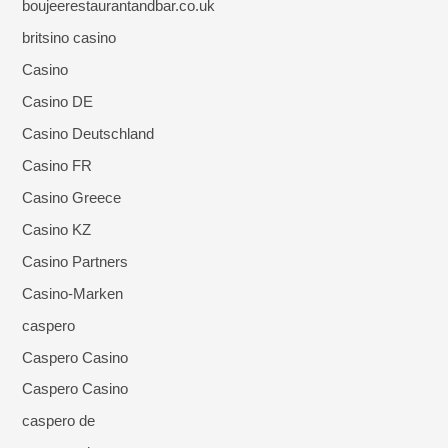
boujeerestaurantandbar.co.uk
britsino casino
Casino
Casino DE
Casino Deutschland
Casino FR
Casino Greece
Casino KZ
Casino Partners
Casino-Marken
caspero
Caspero Casino
Caspero Casino
caspero de