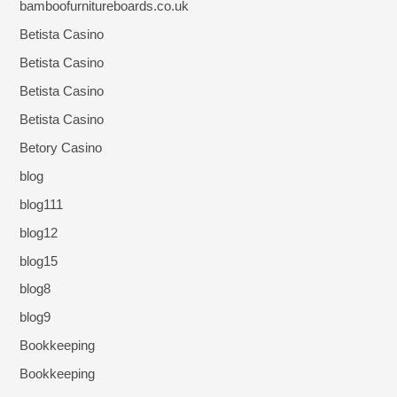
bamboofurnitureboards.co.uk
Betista Casino
Betista Casino
Betista Casino
Betista Casino
Betory Casino
blog
blog111
blog12
blog15
blog8
blog9
Bookkeeping
Bookkeeping