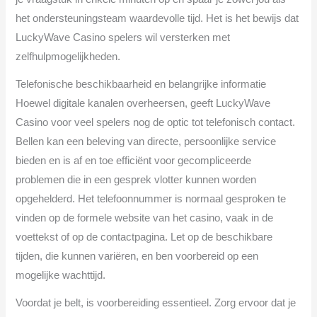
het ondersteuningsteam waardevolle tijd. Het is het bewijs dat
LuckyWave Casino spelers wil versterken met
zelfhulpmogelijkheden.
Telefonische beschikbaarheid en belangrijke informatie
Hoewel digitale kanalen overheersen, geeft LuckyWave
Casino voor veel spelers nog de optic tot telefonisch contact.
Bellen kan een beleving van directe, persoonlijke service
bieden en is af en toe efficiënt voor gecompliceerde
problemen die in een gesprek vlotter kunnen worden
opgehelderd. Het telefoonnummer is normaal gesproken te
vinden op de formele website van het casino, vaak in de
voettekst of op de contactpagina. Let op de beschikbare
tijden, die kunnen variëren, en ben voorbereid op een
mogelijke wachttijd.
Voordat je belt, is voorbereiding essentieel. Zorg ervoor dat je