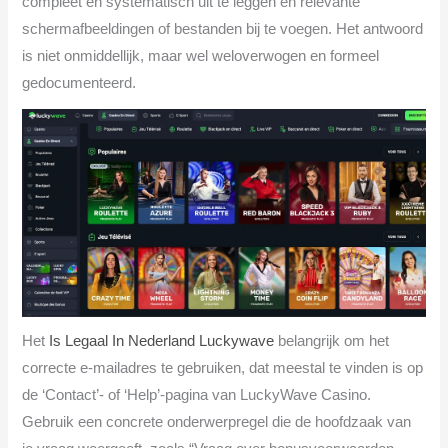
compleet en systematisch uit te leggen en relevante
schermafbeeldingen of bestanden bij te voegen. Het antwoord
is niet onmiddellijk, maar wel weloverwogen en formeel
gedocumenteerd.
Het
Is Legaal In Nederland Luckywave
belangrijk om het
correcte e-mailadres te gebruiken, dat meestal te vinden is op
de ‘Contact’- of ‘Help’-pagina van LuckyWave Casino.
Gebruik een concrete onderwerpregel die de hoofdzaak van