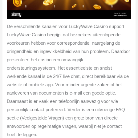
De verschillende kanalen voor LuckyWave Casino support
LuckyWave Casino begrijpt dat bezoekers uiteenlopende
voorkeuren hebben voor correspondentie, naargelang de
dringendheid en ingewikkeldheid van hun probleem. Daardoor
presenteert het casino een omvangrijk
ondersteuningssysteem. Het essentieelste en snelst
werkende kanaal is de 24/7 live chat, direct bereikbaar via de
website of mobiele app. Voor minder urgente zaken of het
aanleveren van documenten is e-mail een goede optie.
Daarnaast is er vaak een telefoonlijn aanwezig voor wie
persoonlijk contact prefereert. Verder is een uitvoerige FAQ-
sectie (Veelgestelde Vragen) een grote bron van directe
antwoorden op regelmatige vragen, waarbij niet je contact
hoeft te leggen.