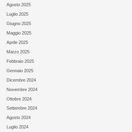
Agosto 2025
Luglio 2025
Giugno 2025
Maggio 2025
Aprile 2025
Marzo 2025
Febbraio 2025
Gennaio 2025
Dicembre 2024
Novembre 2024
Ottobre 2024
Settembre 2024
Agosto 2024
Luglio 2024