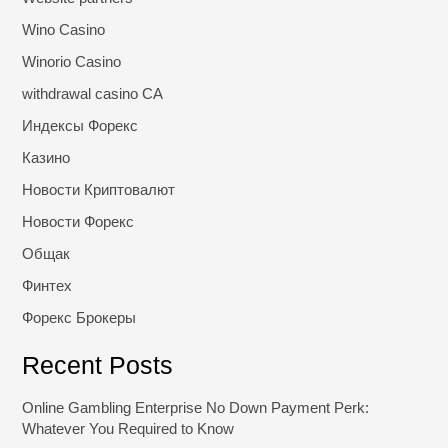
Wino Casino
Winorio Casino
withdrawal casino CA
Индексы Форекс
Казино
Новости Криптовалют
Новости Форекс
Общак
Финтех
Форекс Брокеры
Recent Posts
Online Gambling Enterprise No Down Payment Perk:
Whatever You Required to Know