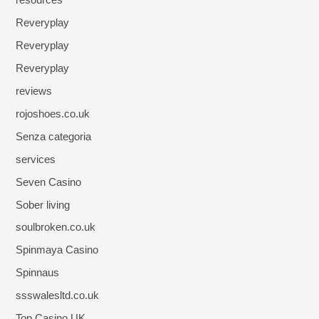
resources
Reveryplay
Reveryplay
Reveryplay
reviews
rojoshoes.co.uk
Senza categoria
services
Seven Casino
Sober living
soulbroken.co.uk
Spinmaya Casino
Spinnaus
ssswalesltd.co.uk
Top Casino UK