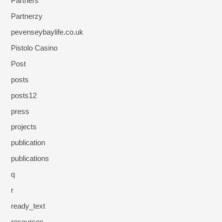
Partners
Partnerzy
pevenseybaylife.co.uk
Pistolo Casino
Post
posts
posts12
press
projects
publication
publications
q
r
ready_text