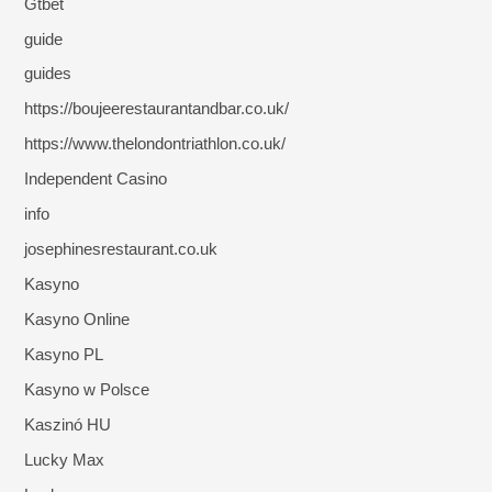
Gtbet
guide
guides
https://boujeerestaurantandbar.co.uk/
https://www.thelondontriathlon.co.uk/
Independent Casino
info
josephinesrestaurant.co.uk
Kasyno
Kasyno Online
Kasyno PL
Kasyno w Polsce
Kaszinó HU
Lucky Max