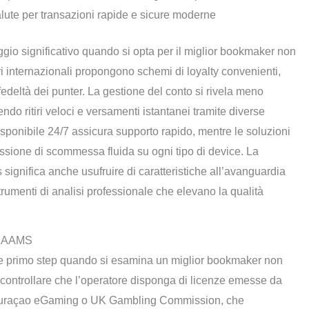
alute per transazioni rapide e sicure moderne
aggio significativo quando si opta per il miglior bookmaker non
i internazionali propongono schemi di loyalty convenienti,
fedeltà dei punter. La gestione del conto si rivela meno
ndo ritiri veloci e versamenti istantanei tramite diverse
isponibile 24/7 assicura supporto rapido, mentre le soluzioni
essione di scommessa fluida su ogni tipo di device. La
significa anche usufruire di caratteristiche all’avanguardia
strumenti di analisi professionale che elevano la qualità
n AAMS
tale primo step quando si esamina un miglior bookmaker non
controllare che l’operatore disponga di licenze emesse da
, Curaçao eGaming o UK Gambling Commission, che