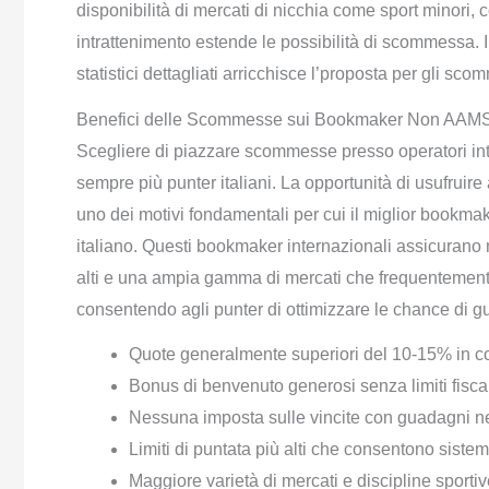
disponibilità di mercati di nicchia come sport minori,
intrattenimento estende le possibilità di scommessa. Il
statistici dettagliati arricchisce l’proposta per gli scom
Benefici delle Scommesse sui Bookmaker Non AAM
Scegliere di piazzare scommesse presso operatori int
sempre più punter italiani. La opportunità di usufruir
uno dei motivi fondamentali per cui il miglior bookm
italiano. Questi bookmaker internazionali assicuran
alti e una ampia gamma di mercati che frequentement
consentendo agli punter di ottimizzare le chance di gu
Quote generalmente superiori del 10-15% in confr
Bonus di benvenuto generosi senza limiti fiscal
Nessuna imposta sulle vincite con guadagni ne
Limiti di puntata più alti che consentono siste
Maggiore varietà di mercati e discipline sport