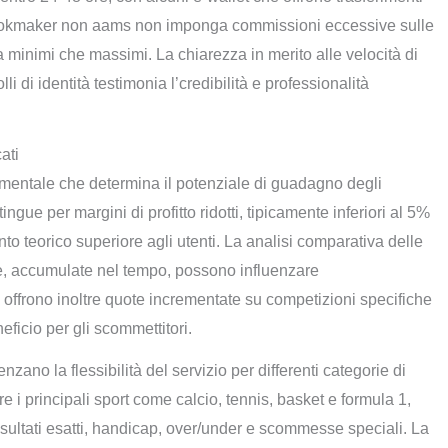
 bookmaker non aams non imponga commissioni eccessive sulle
ia minimi che massimi. La chiarezza in merito alle velocità di
 di identità testimonia l’credibilità e professionalità
ati
mentale che determina il potenziale di guadagno degli
gue per margini di profitto ridotti, tipicamente inferiori al 5%
to teorico superiore agli utenti. La analisi comparativa delle
he, accumulate nel tempo, possono influenzare
um offrono inoltre quote incrementate su competizioni specifiche
ficio per gli scommettitori.
nzano la flessibilità del servizio per differenti categorie di
i principali sport come calcio, tennis, basket e formula 1,
isultati esatti, handicap, over/under e scommesse speciali. La