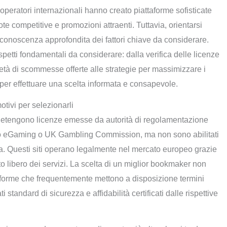
 operatori internazionali hanno creato piattaforme sofisticate
 competitive e promozioni attraenti. Tuttavia, orientarsi
e conoscenza approfondita dei fattori chiave da considerare.
spetti fondamentali da considerare: dalla verifica delle licenze
ietà di scommesse offerte alle strategie per massimizzare i
i per effettuare una scelta informata e consapevole.
ivi per selezionarli
etengono licenze emesse da autorità di regolamentazione
ao eGaming o UK Gambling Commission, ma non sono abilitati
a. Questi siti operano legalmente nel mercato europeo grazie
 libero dei servizi. La scelta di un miglior bookmaker non
aforme che frequentemente mettono a disposizione termini
ti standard di sicurezza e affidabilità certificati dalle rispettive