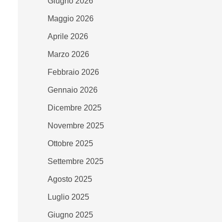
Giugno 2026
Maggio 2026
Aprile 2026
Marzo 2026
Febbraio 2026
Gennaio 2026
Dicembre 2025
Novembre 2025
Ottobre 2025
Settembre 2025
Agosto 2025
Luglio 2025
Giugno 2025