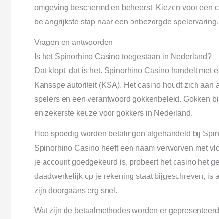
omgeving beschermd en beheerst. Kiezen voor een cas
belangrijkste stap naar een onbezorgde spelervaring.
Vragen en antwoorden
Is het Spinorhino Casino toegestaan in Nederland?
Dat klopt, dat is het. Spinorhino Casino handelt met 
Kansspelautoriteit (KSA). Het casino houdt zich aan 
spelers en een verantwoord gokkenbeleid. Gokken bi
en zekerste keuze voor gokkers in Nederland.
Hoe spoedig worden betalingen afgehandeld bij Spi
Spinorhino Casino heeft een naam verworven met vl
je account goedgekeurd is, probeert het casino het ge
daadwerkelijk op je rekening staat bijgeschreven, is
zijn doorgaans erg snel.
Wat zijn de betaalmethodes worden er gepresenteer