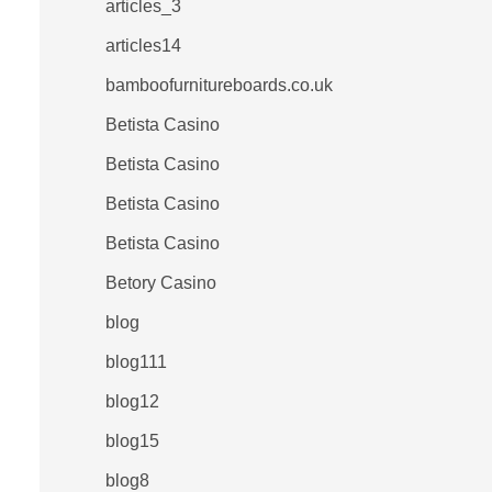
articles_3
articles14
bamboofurnitureboards.co.uk
Betista Casino
Betista Casino
Betista Casino
Betista Casino
Betory Casino
blog
blog111
blog12
blog15
blog8