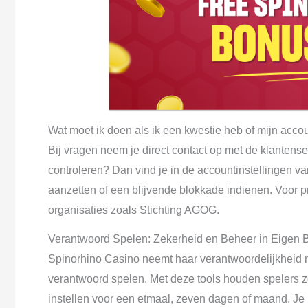
Wat moet ik doen als ik een kwestie heb of mijn acco
Bij vragen neem je direct contact op met de klantenser
controleren? Dan vind je in de accountinstellingen van
aanzetten of een blijvende blokkade indienen. Voor p
organisaties zoals Stichting AGOG.
Verantwoord Spelen: Zekerheid en Beheer in Eigen 
Spinorhino Casino neemt haar verantwoordelijkheid na
verantwoord spelen. Met deze tools houden spelers ze
instellen voor een etmaal, zeven dagen of maand. Je