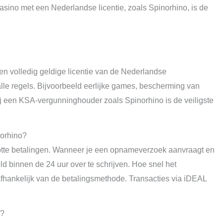
ino met een Nederlandse licentie, zoals Spinorhino, is de
een volledig geldige licentie van de Nederlandse
alle regels. Bijvoorbeeld eerlijke games, bescherming van
j een KSA-vergunninghouder zoals Spinorhino is de veiligste
norhino?
otte betalingen. Wanneer je een opnameverzoek aanvraagt en
ld binnen de 24 uur over te schrijven. Hoe snel het
 afhankelijk van de betalingsmethode. Transacties via iDEAL
d?