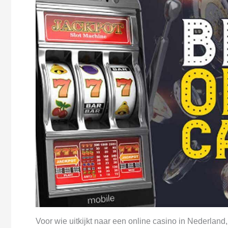
Voor wie uitkijkt naar een online casino in Nederlan