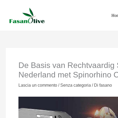
Vai
al
Ho
contenuto
De Basis van Rechtvaardig S
Nederland met Spinorhino 
Lascia un commento
/
Senza categoria
/ Di
fasano