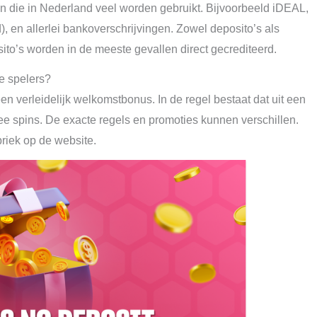
n die in Nederland veel worden gebruikt. Bijvoorbeeld iDEAL,
, en allerlei bankoverschrijvingen. Zowel deposito’s als
o’s worden in de meeste gevallen direct gecrediteerd.
e spelers?
en verleidelijk welkomstbonus. In de regel bestaat dat uit een
ee spins. De exacte regels en promoties kunnen verschillen.
ubriek op de website.