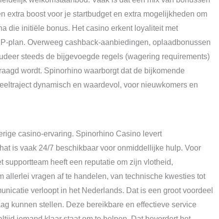
een extra boost voor je startbudget en extra mogelijkheden om
 die initiële bonus. Het casino erkent loyaliteit met
g VIP-plan. Overweeg cashback-aanbiedingen, oplaadbonussen
udeer steeds de bijgevoegde regels (wagering requirements)
vraagd wordt. Spinorhino waarborgt dat de bijkomende
speeltraject dynamisch en waardevol, voor nieuwkomers en
rige casino-ervaring. Spinorhino Casino levert
hat is vaak 24/7 beschikbaar voor onmiddellijke hulp. Voor
 supportteam heeft een reputatie om zijn vlotheid,
om allerlei vragen af te handelen, van technische kwesties tot
icatie verloopt in het Nederlands. Dat is een groot voordeel
aag kunnen stellen. Deze bereikbare en effectieve service
ltijd iemand klaar staat om te helpen. Dat bevordert het