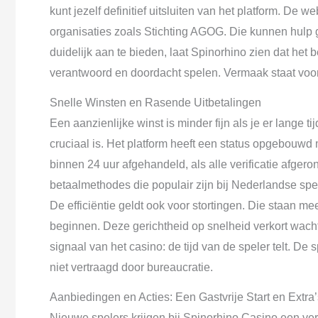
kunt jezelf definitief uitsluiten van het platform. De w
organisaties zoals Stichting AGOG. Die kunnen hulp
duidelijk aan te bieden, laat Spinorhino zien dat het 
verantwoord en doordacht spelen. Vermaak staat vooro
Snelle Winsten en Rasende Uitbetalingen
Een aanzienlijke winst is minder fijn als je er lange
cruciaal is. Het platform heeft een status opgebouwd
binnen 24 uur afgehandeld, als alle verificatie afgero
betaalmethodes die populair zijn bij Nederlandse spe
De efficiëntie geldt ook voor stortingen. Die staan mee
beginnen. Deze gerichtheid op snelheid verkort wachtt
signaal van het casino: de tijd van de speler telt. D
niet vertraagd door bureaucratie.
Aanbiedingen en Acties: Een Gastvrije Start en Extra’
Nieuwe spelers krijgen bij Spinorhino Casino een ve