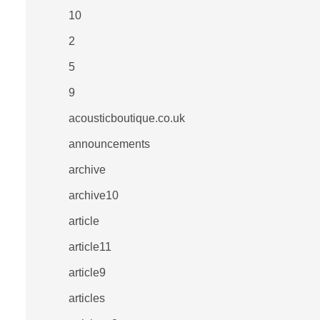
10
2
5
9
acousticboutique.co.uk
announcements
archive
archive10
article
article11
article9
articles