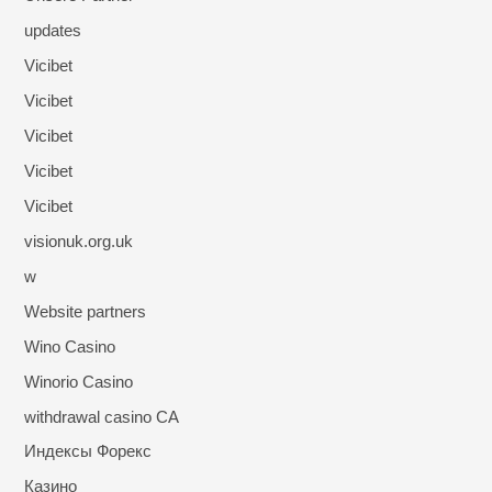
updates
Vicibet
Vicibet
Vicibet
Vicibet
Vicibet
visionuk.org.uk
w
Website partners
Wino Casino
Winorio Casino
withdrawal casino CA
Индексы Форекс
Казино