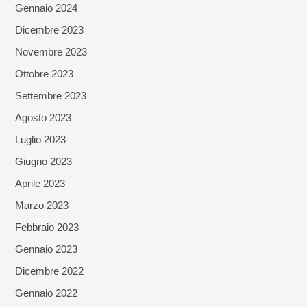
Gennaio 2024
Dicembre 2023
Novembre 2023
Ottobre 2023
Settembre 2023
Agosto 2023
Luglio 2023
Giugno 2023
Aprile 2023
Marzo 2023
Febbraio 2023
Gennaio 2023
Dicembre 2022
Gennaio 2022