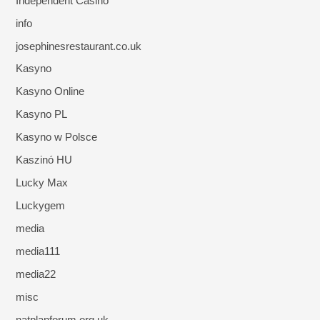
Independent Casino
info
josephinesrestaurant.co.uk
Kasyno
Kasyno Online
Kasyno PL
Kasyno w Polsce
Kaszinó HU
Lucky Max
Luckygem
media
media111
media22
misc
natplanforum.org.uk