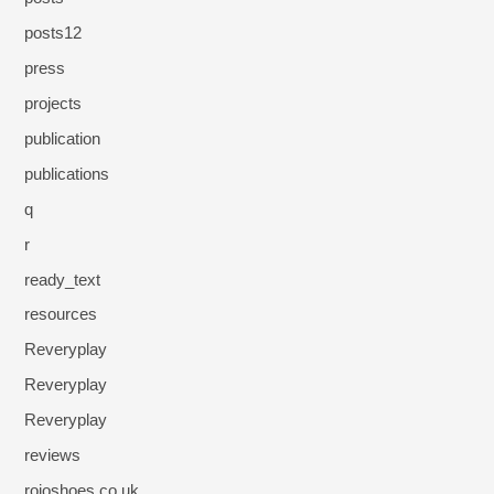
posts12
press
projects
publication
publications
q
r
ready_text
resources
Reveryplay
Reveryplay
Reveryplay
reviews
rojoshoes.co.uk