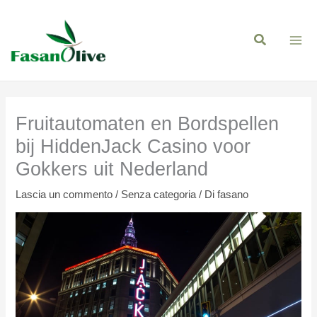
Vai
al
contenuto
Fruitautomaten en Bordspellen
bij HiddenJack Casino voor
Gokkers uit Nederland
Lascia un commento
/
Senza categoria
/ Di
fasano