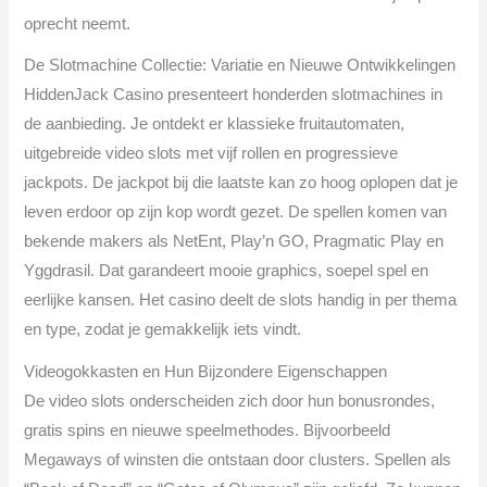
oprecht neemt.
De Slotmachine Collectie: Variatie en Nieuwe Ontwikkelingen
HiddenJack Casino presenteert honderden slotmachines in
de aanbieding. Je ontdekt er klassieke fruitautomaten,
uitgebreide video slots met vijf rollen en progressieve
jackpots. De jackpot bij die laatste kan zo hoog oplopen dat je
leven erdoor op zijn kop wordt gezet. De spellen komen van
bekende makers als NetEnt, Play’n GO, Pragmatic Play en
Yggdrasil. Dat garandeert mooie graphics, soepel spel en
eerlijke kansen. Het casino deelt de slots handig in per thema
en type, zodat je gemakkelijk iets vindt.
Videogokkasten en Hun Bijzondere Eigenschappen
De video slots onderscheiden zich door hun bonusrondes,
gratis spins en nieuwe speelmethodes. Bijvoorbeeld
Megaways of winsten die ontstaan door clusters. Spellen als