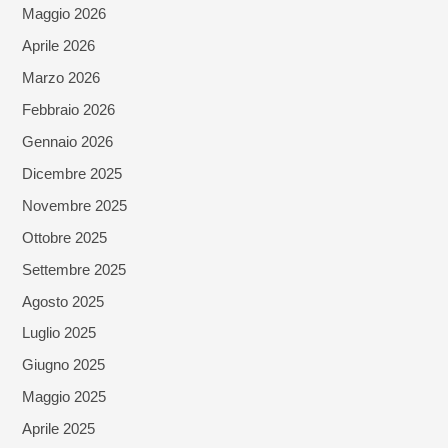
Maggio 2026
Aprile 2026
Marzo 2026
Febbraio 2026
Gennaio 2026
Dicembre 2025
Novembre 2025
Ottobre 2025
Settembre 2025
Agosto 2025
Luglio 2025
Giugno 2025
Maggio 2025
Aprile 2025