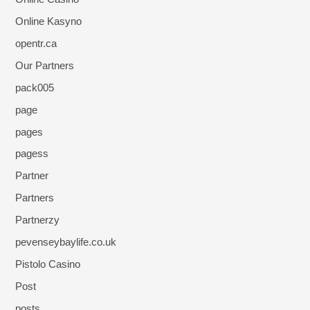
Online Kasyno
opentr.ca
Our Partners
pack005
page
pages
pagess
Partner
Partners
Partnerzy
pevenseybaylife.co.uk
Pistolo Casino
Post
posts