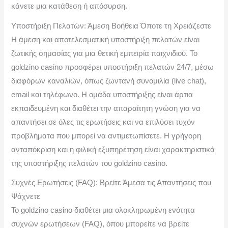
κάνετε μια κατάθεση ή απόσυρση.
Υποστήριξη Πελατών: Άμεση Βοήθεια Όποτε τη Χρειάζεστε
Η άμεση και αποτελεσματική υποστήριξη πελατών είναι
ζωτικής σημασίας για μια θετική εμπειρία παιχνιδιού. Το
goldzino casino προσφέρει υποστήριξη πελατών 24/7, μέσω
διαφόρων καναλιών, όπως ζωντανή συνομιλία (live chat),
email και τηλέφωνο. Η ομάδα υποστήριξης είναι άρτια
εκπαιδευμένη και διαθέτει την απαραίτητη γνώση για να
απαντήσει σε όλες τις ερωτήσεις και να επιλύσει τυχόν
προβλήματα που μπορεί να αντιμετωπίσετε. Η γρήγορη
ανταπόκριση και η φιλική εξυπηρέτηση είναι χαρακτηριστικά
της υποστήριξης πελατών του goldzino casino.
Συχνές Ερωτήσεις (FAQ): Βρείτε Άμεσα τις Απαντήσεις που
Ψάχνετε
Το goldzino casino διαθέτει μια ολοκληρωμένη ενότητα
συχνών ερωτήσεων (FAQ), όπου μπορείτε να βρείτε