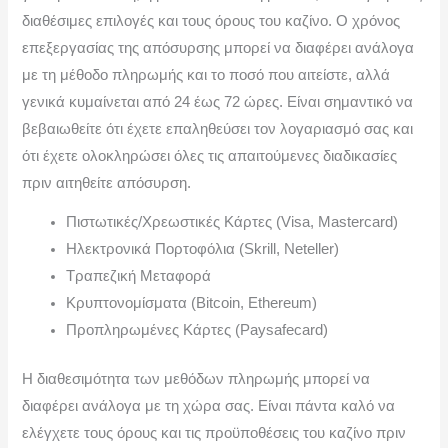
διαθέσιμες επιλογές και τους όρους του καζίνο. Ο χρόνος
επεξεργασίας της απόσυρσης μπορεί να διαφέρει ανάλογα
με τη μέθοδο πληρωμής και το ποσό που αιτείστε, αλλά
γενικά κυμαίνεται από 24 έως 72 ώρες. Είναι σημαντικό να
βεβαιωθείτε ότι έχετε επαληθεύσει τον λογαριασμό σας και
ότι έχετε ολοκληρώσει όλες τις απαιτούμενες διαδικασίες
πριν αιτηθείτε απόσυρση.
Πιστωτικές/Χρεωστικές Κάρτες (Visa, Mastercard)
Ηλεκτρονικά Πορτοφόλια (Skrill, Neteller)
Τραπεζική Μεταφορά
Κρυπτονομίσματα (Bitcoin, Ethereum)
Προπληρωμένες Κάρτες (Paysafecard)
Η διαθεσιμότητα των μεθόδων πληρωμής μπορεί να
διαφέρει ανάλογα με τη χώρα σας. Είναι πάντα καλό να
ελέγχετε τους όρους και τις προϋποθέσεις του καζίνο πριν