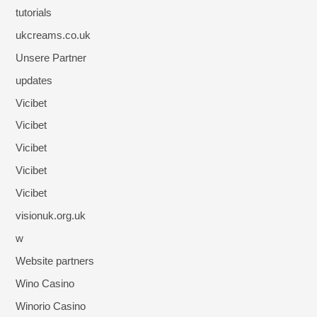
tutorials
ukcreams.co.uk
Unsere Partner
updates
Vicibet
Vicibet
Vicibet
Vicibet
Vicibet
visionuk.org.uk
w
Website partners
Wino Casino
Winorio Casino