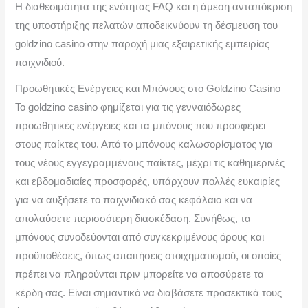
Η διαθεσιμότητα της ενότητας FAQ και η άμεση ανταπόκριση
της υποστήριξης πελατών αποδεικνύουν τη δέσμευση του
goldzino casino στην παροχή μιας εξαιρετικής εμπειρίας
παιχνιδιού.
Προωθητικές Ενέργειες και Μπόνους στο Goldzino Casino
Το goldzino casino φημίζεται για τις γενναιόδωρες
προωθητικές ενέργειες και τα μπόνους που προσφέρει
στους παίκτες του. Από το μπόνους καλωσορίσματος για
τους νέους εγγεγραμμένους παίκτες, μέχρι τις καθημερινές
και εβδομαδιαίες προσφορές, υπάρχουν πολλές ευκαιρίες
για να αυξήσετε το παιχνιδιακό σας κεφάλαιο και να
απολαύσετε περισσότερη διασκέδαση. Συνήθως, τα
μπόνους συνοδεύονται από συγκεκριμένους όρους και
προϋποθέσεις, όπως απαιτήσεις στοιχηματισμού, οι οποίες
πρέπει να πληρούνται πριν μπορείτε να αποσύρετε τα
κέρδη σας. Είναι σημαντικό να διαβάσετε προσεκτικά τους