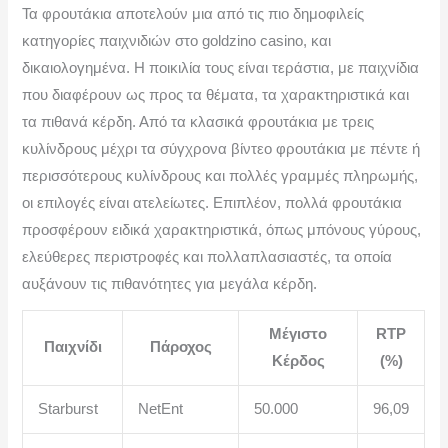
Τα φρουτάκια αποτελούν μια από τις πιο δημοφιλείς
κατηγορίες παιχνιδιών στο goldzino casino, και
δικαιολογημένα. Η ποικιλία τους είναι τεράστια, με παιχνίδια
που διαφέρουν ως προς τα θέματα, τα χαρακτηριστικά και
τα πιθανά κέρδη. Από τα κλασικά φρουτάκια με τρεις
κυλίνδρους μέχρι τα σύγχρονα βίντεο φρουτάκια με πέντε ή
περισσότερους κυλίνδρους και πολλές γραμμές πληρωμής,
οι επιλογές είναι ατελείωτες. Επιπλέον, πολλά φρουτάκια
προσφέρουν ειδικά χαρακτηριστικά, όπως μπόνους γύρους,
ελεύθερες περιστροφές και πολλαπλασιαστές, τα οποία
αυξάνουν τις πιθανότητες για μεγάλα κέρδη.
Μέγιστο
RTP
Παιχνίδι
Πάροχος
Κέρδος
(%)
Starburst
NetEnt
50.000
96,09