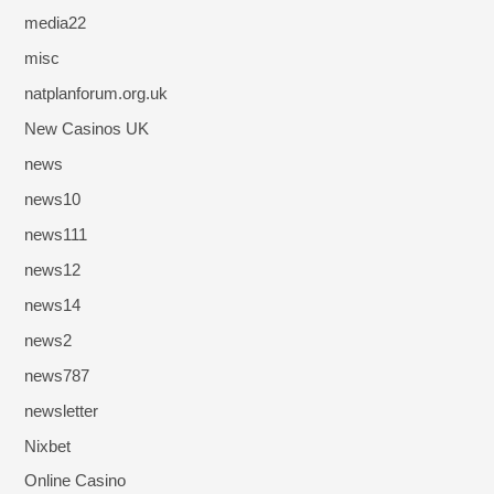
media22
misc
natplanforum.org.uk
New Casinos UK
news
news10
news111
news12
news14
news2
news787
newsletter
Nixbet
Online Casino