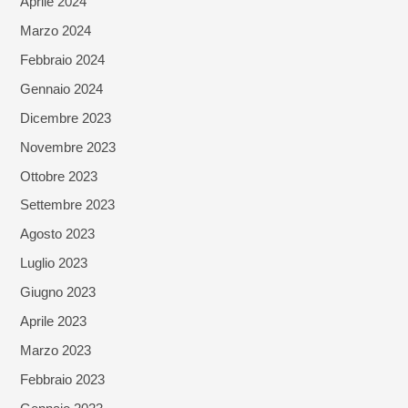
Aprile 2024
Marzo 2024
Febbraio 2024
Gennaio 2024
Dicembre 2023
Novembre 2023
Ottobre 2023
Settembre 2023
Agosto 2023
Luglio 2023
Giugno 2023
Aprile 2023
Marzo 2023
Febbraio 2023