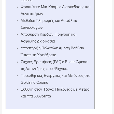
Casino
Φρουτάκια: Μια Κόσμος Διασκέδασης και
Δυνατοτήτων
Μέθοδοι Πληρωμής και Ασφάλεια
Συναλλαγών
Απόσυρση Κερδών: Γρήγορη και
Ασφαλής Διαδικασία
Υποστήριξη Πελατών: Άμεση Βοήθεια
Όποτε τη Χρειάζεστε
Συχνές Ερωτήσεις (FAQ): Βρείτε Άμεσα
τις Απαντήσεις που Ψάχνετε
Προωθητικές Ενέργειες και Μπόνους στο
Goldzino Casino
Ευθύνη στον Τζόγο: Παίζοντας με Μέτρο
και Υπευθυνότητα