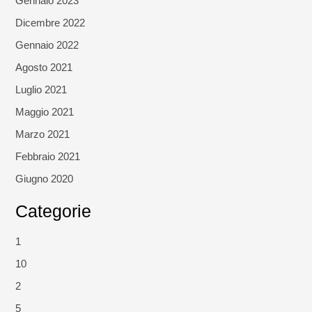
Gennaio 2023
Dicembre 2022
Gennaio 2022
Agosto 2021
Luglio 2021
Maggio 2021
Marzo 2021
Febbraio 2021
Giugno 2020
Categorie
1
10
2
5