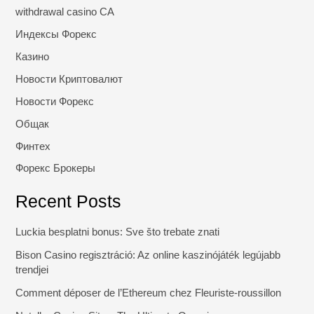
withdrawal casino CA
Индексы Форекс
Казино
Новости Криптовалют
Новости Форекс
Общак
Финтех
Форекс Брокеры
Recent Posts
Luckia besplatni bonus: Sve što trebate znati
Bison Casino regisztráció: Az online kaszinójáték legújabb
trendjei
Comment déposer de l’Ethereum chez Fleuriste-roussillon