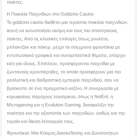
παίκτες.
Η Ποικιλία Παιχνιδιών στο Goldzino Casino
Το goldzino casino διαθέτει μια τεράστια ποικιλία παιχνιδιών,
ικανή να ικανοποιήσει ακόμη και τους πιο απαιτητικούς
παίκτες. Από τις κλασικές επιλογές όπως ρουλέτα,
μπλακτζακ και πόκερ, μέχρι τα σύγχρονα φρουτάκια με
εντυπωσιακά γραφικά και συναρπαστικά θέματα, υπάρχει
κάτι για όλους. Επιπλέον, προσφέρονται παιχνίδια με
ζωντανούς κρουπιέρηδες, τα οποία προσφέρουν μια πιο
ρεαλιστική και διαδραστική εμπειρία παιχνιδιού, σαν να
βρίσκεστε σε ένα πραγματικό καζίνο. Η συνεργασία με
κορυφαίους παρόχους λογισμικού, όπως η NetEnt, η
Microgaming και η Evolution Gaming, διασφαλίζει την
ποιότητα και την αξιοπιστία των παιχνιδιών, καθώς και την
τυχαία και δίκαιη λειτουργία τους.
Φρουτάκια: Μια Κόσμος Διασκέδασης και Δυνατοτήτων