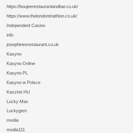
https://boujeerestaurantandbar.co.uk/
https://www.thelondontriathlon.co.uk/
Independent Casino
info
josephinesrestaurant.co.uk
Kasyno
Kasyno Online
Kasyno PL
Kasyno w Polsce
Kaszinó HU
Lucky Max
Luckygem
media
media111