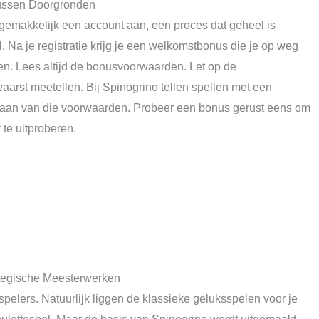
nussen Doorgronden
 gemakkelijk een account aan, een proces dat geheel is
Na je registratie krijg je een welkomstbonus die je op weg
en. Lees altijd de bonusvoorwaarden. Let op de
arst meetellen. Bij Spinogrino tellen spellen met een
n aan van die voorwaarden. Probeer een bonus gerust eens om
 te uitproberen.
ategische Meesterwerken
pelers. Natuurlijk liggen de klassieke geluksspelen voor je