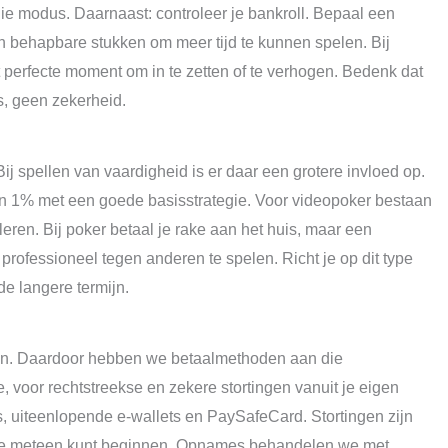
ie modus. Daarnaast: controleer je bankroll. Bepaal een
in behapbare stukken om meer tijd te kunnen spelen. Bij
t perfecte moment om in te zetten of te verhogen. Bedenk dat
s, geen zekerheid.
ij spellen van vaardigheid is er daar een grotere invloed op.
dan 1% met een goede basisstrategie. Voor videopoker bestaan
nleren. Bij poker betaal je rake aan het huis, maar een
fessioneel tegen anderen te spelen. Richt je op dit type
 de langere termijn.
en. Daardoor hebben we betaalmethoden aan die
, voor rechtstreekse en zekere stortingen vanuit je eigen
, uiteenlopende e-wallets en PaySafeCard. Stortingen zijn
t je meteen kunt beginnen. Opnames behandelen we met