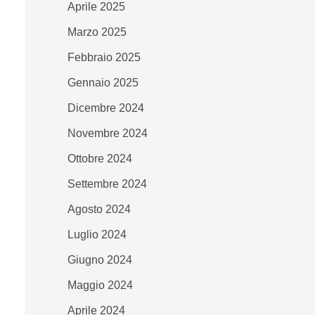
Aprile 2025
Marzo 2025
Febbraio 2025
Gennaio 2025
Dicembre 2024
Novembre 2024
Ottobre 2024
Settembre 2024
Agosto 2024
Luglio 2024
Giugno 2024
Maggio 2024
Aprile 2024