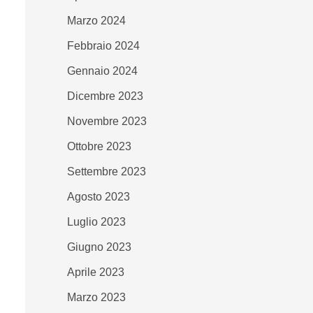
Marzo 2024
Febbraio 2024
Gennaio 2024
Dicembre 2023
Novembre 2023
Ottobre 2023
Settembre 2023
Agosto 2023
Luglio 2023
Giugno 2023
Aprile 2023
Marzo 2023