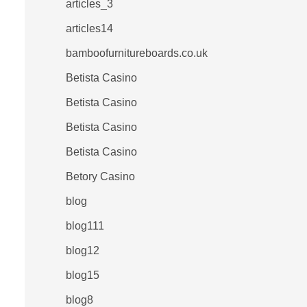
articles_3
articles14
bamboofurnitureboards.co.uk
Betista Casino
Betista Casino
Betista Casino
Betista Casino
Betory Casino
blog
blog111
blog12
blog15
blog8