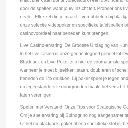
klaar. Denk aan bonte videoslots of een opwindend r
door de spellen waar jouw inzicht telt. Probeer ons l
dealer. Elke zet die je maakt – verdubbelen bij black
onze selectie videopoker en specifieke tafelspellen b
casinovoordeel naar beneden kunt brengen.
Live Casino-ervaring: De Grootste Uitdaging van Ku
In het live casino is onze gedachtegoed geheel tot lev
Blackjack en Live Poker zijn hier de voornaamste spel
wanneer je moet bijtrekken, staan, doubleren of sche
beneden de 1% drukken. Bij poker speel je tegen ande
en tegenstanders te doorgronden maakt het verschil. D
laten verenigen.
Spelen met Verstand: Onze Tips voor Strategische G
Om je spelervaring bij Spinogrino nog aangenamer te m
Of het nu blackjack, poker of een specifieke slot is, 