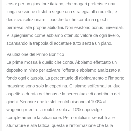
cosa: per un giocatore italiano, che magari preferisce una
lunga sessione di slot o segue una strategia alla roulette, è
decisivo selezionare il pacchetto che combina i giochi
permessi alle proprie abitudini. Non esistono bonus universali.
Vi spieghiamo come abbiamo ottenuto valore da ogni livello,
scansando la trappola di accettare tutto senza un piano.
Valutazione del Primo Bonifico
La prima mossa è quello che conta. Abbiamo effettuato un
deposito minimo per attivare l’offerta e abbiamo analizzato a
fondo ogni clausola. La percentuale di abbinamento e l’importo
massimo sono solo la copertina. Ci siamo soffermati su due
aspetti: la durata del bonus e la percentuale di contributo dei
giochi. Scoprire che le slot contribuiscono al 100% al
wagering mentre la roulette solo al 10% capovolge
completamente la situazione. Per noi italiani, sensibili alle
sfumature e alla tattica, questa è l’informazione che fa la