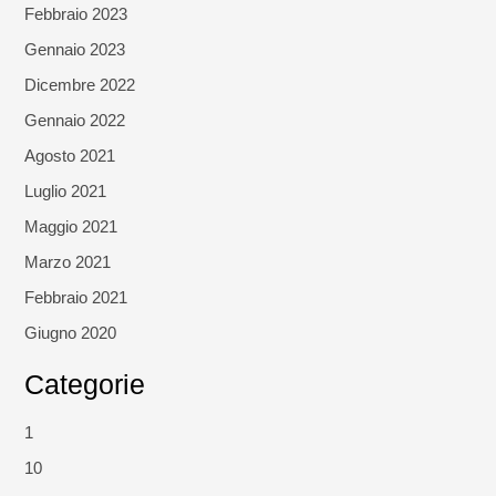
Febbraio 2023
Gennaio 2023
Dicembre 2022
Gennaio 2022
Agosto 2021
Luglio 2021
Maggio 2021
Marzo 2021
Febbraio 2021
Giugno 2020
Categorie
1
10