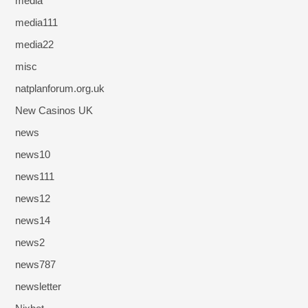
media
media111
media22
misc
natplanforum.org.uk
New Casinos UK
news
news10
news111
news12
news14
news2
news787
newsletter