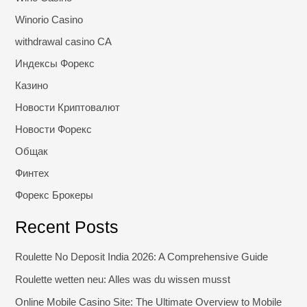
Winorio Casino
withdrawal casino CA
Индексы Форекс
Казино
Новости Криптовалют
Новости Форекс
Общак
Финтех
Форекс Брокеры
Recent Posts
Roulette No Deposit India 2026: A Comprehensive Guide
Roulette wetten neu: Alles was du wissen musst
Online Mobile Casino Site: The Ultimate Overview to Mobile