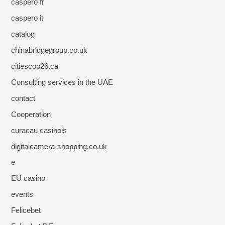
caspero fr
caspero it
catalog
chinabridgegroup.co.uk
citiescop26.ca
Consulting services in the UAE
contact
Cooperation
curacau casinois
digitalcamera-shopping.co.uk
e
EU casino
events
Felicebet