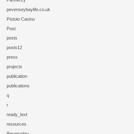
pevenseybaylife.co.uk
Pistolo Casino
Post
posts
posts12
press
projects
publication
publications
q
r
ready_text
resources
Reveryplay