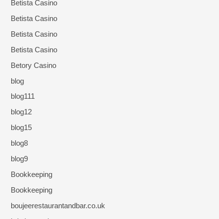
Betista Casino
Betista Casino
Betista Casino
Betista Casino
Betory Casino
blog
blog111
blog12
blog15
blog8
blog9
Bookkeeping
Bookkeeping
boujeerestaurantandbar.co.uk