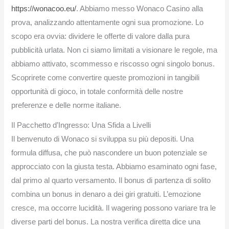
https://wonacoo.eu/
. Abbiamo messo Wonaco Casino alla
prova, analizzando attentamente ogni sua promozione. Lo
scopo era ovvia: dividere le offerte di valore dalla pura
pubblicità urlata. Non ci siamo limitati a visionare le regole, ma
abbiamo attivato, scommesso e riscosso ogni singolo bonus.
Scoprirete come convertire queste promozioni in tangibili
opportunità di gioco, in totale conformità delle nostre
preferenze e delle norme italiane.
Il Pacchetto d’Ingresso: Una Sfida a Livelli
Il benvenuto di Wonaco si sviluppa su più depositi. Una
formula diffusa, che può nascondere un buon potenziale se
approcciato con la giusta testa. Abbiamo esaminato ogni fase,
dal primo al quarto versamento. Il bonus di partenza di solito
combina un bonus in denaro a dei giri gratuiti. L’emozione
cresce, ma occorre lucidità. Il wagering possono variare tra le
diverse parti del bonus. La nostra verifica diretta dice una