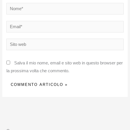
Nome*
Email*
Sito
web
Salva il mio nome, email e sito web in questo browser per
la prossima volta che commento.