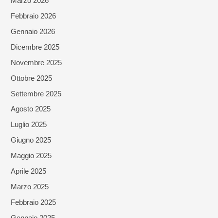
Marzo 2026
Febbraio 2026
Gennaio 2026
Dicembre 2025
Novembre 2025
Ottobre 2025
Settembre 2025
Agosto 2025
Luglio 2025
Giugno 2025
Maggio 2025
Aprile 2025
Marzo 2025
Febbraio 2025