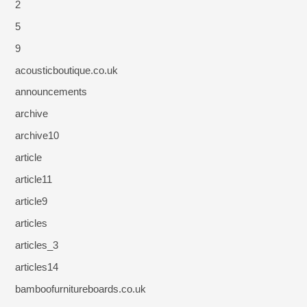
2
5
9
acousticboutique.co.uk
announcements
archive
archive10
article
article11
article9
articles
articles_3
articles14
bamboofurnitureboards.co.uk