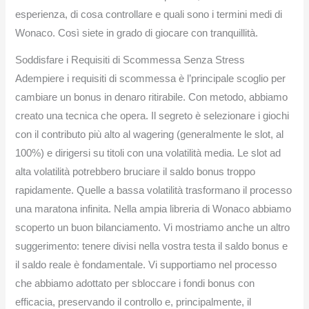
esperienza, di cosa controllare e quali sono i termini medi di
Wonaco. Così siete in grado di giocare con tranquillità.
Soddisfare i Requisiti di Scommessa Senza Stress
Adempiere i requisiti di scommessa è l’principale scoglio per
cambiare un bonus in denaro ritirabile. Con metodo, abbiamo
creato una tecnica che opera. Il segreto è selezionare i giochi
con il contributo più alto al wagering (generalmente le slot, al
100%) e dirigersi su titoli con una volatilità media. Le slot ad
alta volatilità potrebbero bruciare il saldo bonus troppo
rapidamente. Quelle a bassa volatilità trasformano il processo
una maratona infinita. Nella ampia libreria di Wonaco abbiamo
scoperto un buon bilanciamento. Vi mostriamo anche un altro
suggerimento: tenere divisi nella vostra testa il saldo bonus e
il saldo reale è fondamentale. Vi supportiamo nel processo
che abbiamo adottato per sbloccare i fondi bonus con
efficacia, preservando il controllo e, principalmente, il