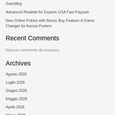
Gambling
Advanced Roulette for Experts USA Fast Payouts
New Online Pokies with Bonus Buy Feature: A Game
Changer for Aussie Punters
Recent Comments
Nessun commento da mostrare.
Archives
Agosto 2026
Luglio 2026
Giugno 2026
Maggio 2026
Aprile 2026