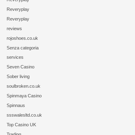
Reveryplay
Reveryplay
reviews
rojoshoes.co.uk
Senza categoria
services
Seven Casino
Sober living
soulbroken.co.uk
Spinmaya Casino
Spinnaus
ssswalesltd.co.uk
Top Casino UK
Trading