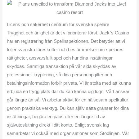
Licens och säkerhet i centrum för svenska spelare
Trygghet och ärlighet är det vi prioriterar först. Jack`s Casino
har en registrering från Spelinspektionen. Det betyder att vi
följer svenska föreskrifter och bestämmelser om spelares
rättigheter, ansvarsfullt spel och hur dina insättningar
skyddas. Samtliga transaktion på vår sida skyddas av
professionell kryptering, så dina personuppgifter och
betalningsinformation förblir privata. Vi är stolta med att kunna
erbjuda en trygg plats där du kan känna dig lugn. Vårt ansvar
går längre än så. Vi arbetar aktivt för en hälsosam spelkultur
genom praktiska verktyg. Du kan själv sätta gränser för dina
insättningar, begära en paus eller en längre tid av
självuteslutning direkt i ditt konto. Enligt svensk lag
samarbetar vi också med organisationer som Stödlinjen. Vår