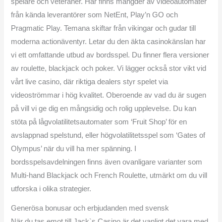
spelare och veteraner. Här finns mängder av videoautomater
från kända leverantörer som NetEnt, Play’n GO och
Pragmatic Play. Temana skiftar från vikingar och gudar till
moderna actionäventyr. Letar du den äkta casinokänslan har
vi ett omfattande utbud av bordsspel. Du finner flera versioner
av roulette, blackjack och poker. Vi lägger också stor vikt vid
vårt live casino, där riktiga dealers styr spelet via
videoströmmar i hög kvalitet. Oberoende av vad du är sugen
på vill vi ge dig en mångsidig och rolig upplevelse. Du kan
stöta på lågvolatilitetsautomater som ‘Fruit Shop’ för en
avslappnad spelstund, eller högvolatilitetsspel som ‘Gates of
Olympus’ när du vill ha mer spänning. I
bordsspelsavdelningen finns även ovanligare varianter som
Multi-hand Blackjack och French Roulette, utmärkt om du vill
utforska i olika strategier.
Generösa bonusar och erbjudanden med svensk
När du tas emot till Jack`s Casino är det vanligt det vara med