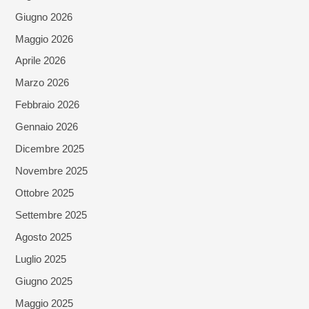
Giugno 2026
Maggio 2026
Aprile 2026
Marzo 2026
Febbraio 2026
Gennaio 2026
Dicembre 2025
Novembre 2025
Ottobre 2025
Settembre 2025
Agosto 2025
Luglio 2025
Giugno 2025
Maggio 2025