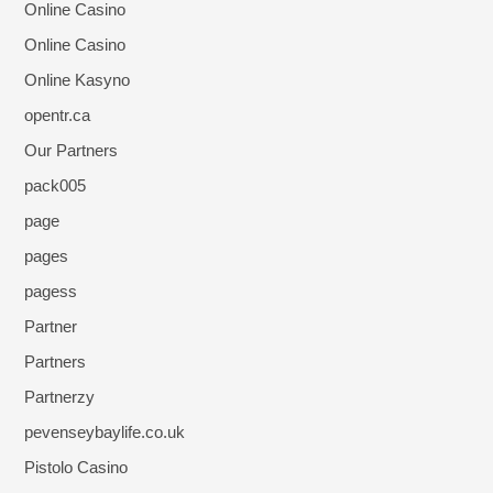
Online Casino
Online Casino
Online Kasyno
opentr.ca
Our Partners
pack005
page
pages
pagess
Partner
Partners
Partnerzy
pevenseybaylife.co.uk
Pistolo Casino