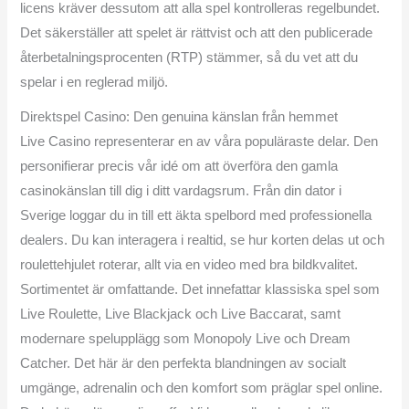
licens kräver dessutom att alla spel kontrolleras regelbundet.
Det säkerställer att spelet är rättvist och att den publicerade
återbetalningsprocenten (RTP) stämmer, så du vet att du
spelar i en reglerad miljö.
Direktspel Casino: Den genuina känslan från hemmet
Live Casino representerar en av våra populäraste delar. Den
personifierar precis vår idé om att överföra den gamla
casinokänslan till dig i ditt vardagsrum. Från din dator i
Sverige loggar du in till ett äkta spelbord med professionella
dealers. Du kan interagera i realtid, se hur korten delas ut och
roulettehjulet roterar, allt via en video med bra bildkvalitet.
Sortimentet är omfattande. Det innefattar klassiska spel som
Live Roulette, Live Blackjack och Live Baccarat, samt
modernare spelupplägg som Monopoly Live och Dream
Catcher. Det här är den perfekta blandningen av socialt
umgänge, adrenalin och den komfort som präglar spel online.