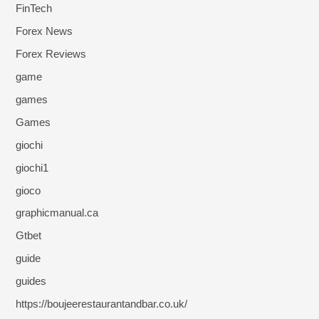
FinTech
Forex News
Forex Reviews
game
games
Games
giochi
giochi1
gioco
graphicmanual.ca
Gtbet
guide
guides
https://boujeerestaurantandbar.co.uk/