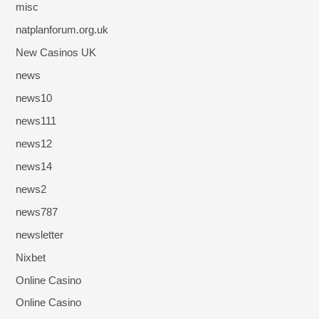
misc
natplanforum.org.uk
New Casinos UK
news
news10
news111
news12
news14
news2
news787
newsletter
Nixbet
Online Casino
Online Casino