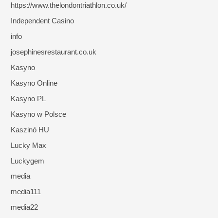
https://www.thelondontriathlon.co.uk/
Independent Casino
info
josephinesrestaurant.co.uk
Kasyno
Kasyno Online
Kasyno PL
Kasyno w Polsce
Kaszinó HU
Lucky Max
Luckygem
media
media111
media22