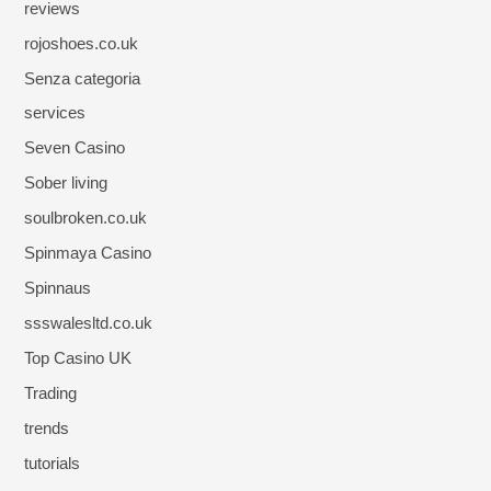
reviews
rojoshoes.co.uk
Senza categoria
services
Seven Casino
Sober living
soulbroken.co.uk
Spinmaya Casino
Spinnaus
ssswalesltd.co.uk
Top Casino UK
Trading
trends
tutorials