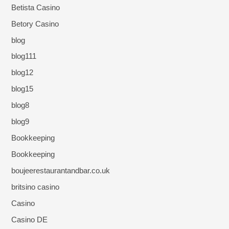
Betista Casino
Betory Casino
blog
blog111
blog12
blog15
blog8
blog9
Bookkeeping
Bookkeeping
boujeerestaurantandbar.co.uk
britsino casino
Casino
Casino DE