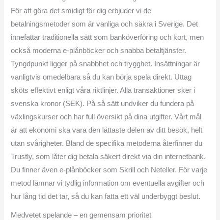
För att göra det smidigt för dig erbjuder vi de
betalningsmetoder som är vanliga och säkra i Sverige. Det
innefattar traditionella sätt som banköverföring och kort, men
också moderna e-plånböcker och snabba betaltjänster.
Tyngdpunkt ligger på snabbhet och trygghet. Insättningar är
vanligtvis omedelbara så du kan börja spela direkt. Uttag
sköts effektivt enligt våra riktlinjer. Alla transaktioner sker i
svenska kronor (SEK). På så sätt undviker du fundera på
växlingskurser och har full översikt på dina utgifter. Vårt mål
är att ekonomi ska vara den lättaste delen av ditt besök, helt
utan svårigheter. Bland de specifika metoderna återfinner du
Trustly, som låter dig betala säkert direkt via din internetbank.
Du finner även e-plånböcker som Skrill och Neteller. För varje
metod lämnar vi tydlig information om eventuella avgifter och
hur lång tid det tar, så du kan fatta ett väl underbyggt beslut.
Medvetet spelande – en gemensam prioritet