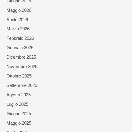
Giugno 2026
Maggio 2026
Aprile 2026
Marzo 2026
Febbraio 2026
Gennaio 2026
Dicembre 2025
Novembre 2025
Ottobre 2025
Settembre 2025
Agosto 2025
Luglio 2025
Giugno 2025
Maggio 2025