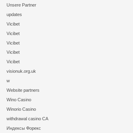
Unsere Partner
updates
Vicibet
Vicibet
Vicibet
Vicibet
Vicibet
visionuk.org.uk
w
Website partners
Wino Casino
Winorio Casino
withdrawal casino CA
Индексы Форекс