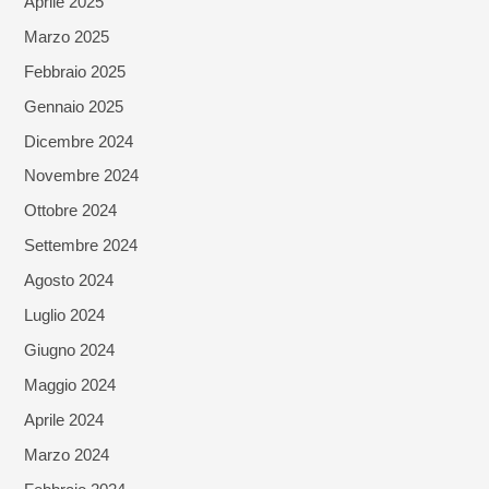
Aprile 2025
Marzo 2025
Febbraio 2025
Gennaio 2025
Dicembre 2024
Novembre 2024
Ottobre 2024
Settembre 2024
Agosto 2024
Luglio 2024
Giugno 2024
Maggio 2024
Aprile 2024
Marzo 2024