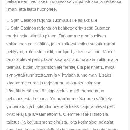
pelaamisen nautiskelun sopivassa ympäristössä ja hetkessä
ilman, että laatu huononee.
U Spin Casinon tarjonta suomalaisille asiakkaille
U Spin Casinon tarjonta on kehitetty erityisesti Suomen
markkinoita silmällä pitäen. Tarjoamme monipuolisen
valikoiman pelisisältöä, jotka kattavat kaikki suosituimmat
pelityypit, kuten slottipelit, korttipelit ja live-kasinon. Monet
tarjolla olevat pelit pitävät sisällään suomalaista kulttuuria ja
teemaa, kuten ympäristön elementtejä ja perinnettä, mikä
synnyttää tunnistettavan ja viihtyisän tunnelman. Lisäksi
käytämme euroa ja tarjoamme suomeksi toimivan
käyttöliittymän sekä tukipalvelun, mikä mahdollistaa
pelaamisesta helppoa. Ymmärrämme Suomen sääntely-
ympäristön ja huolehdimme, että kaikki tarjolla olevat pelit
ovat reiluja ja arvaamattomia. Olemme lisäksi tietoisia
talletus- ja kotiutusmenetelmistä, joita kotimaiset pelaajat