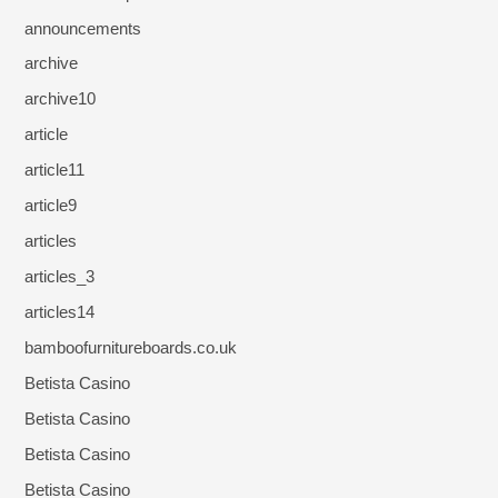
announcements
archive
archive10
article
article11
article9
articles
articles_3
articles14
bamboofurnitureboards.co.uk
Betista Casino
Betista Casino
Betista Casino
Betista Casino