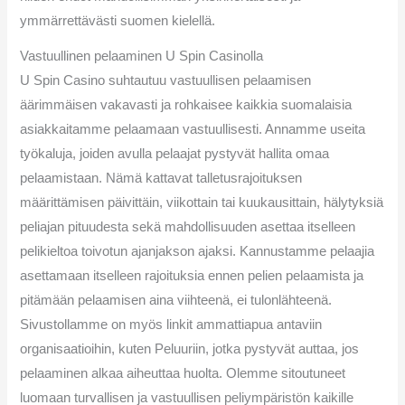
ymmärrettävästi suomen kielellä.
Vastuullinen pelaaminen U Spin Casinolla
U Spin Casino suhtautuu vastuullisen pelaamisen
äärimmäisen vakavasti ja rohkaisee kaikkia suomalaisia
asiakkaitamme pelaamaan vastuullisesti. Annamme useita
työkaluja, joiden avulla pelaajat pystyvät hallita omaa
pelaamistaan. Nämä kattavat talletusrajoituksen
määrittämisen päivittäin, viikottain tai kuukausittain, hälytyksiä
peliajan pituudesta sekä mahdollisuuden asettaa itselleen
pelikieltoa toivotun ajanjakson ajaksi. Kannustamme pelaajia
asettamaan itselleen rajoituksia ennen pelien pelaamista ja
pitämään pelaamisen aina viihteenä, ei tulonlähteenä.
Sivustollamme on myös linkit ammattiapua antaviin
organisaatioihin, kuten Peluuriin, jotka pystyvät auttaa, jos
pelaaminen alkaa aiheuttaa huolta. Olemme sitoutuneet
luomaan turvallisen ja vastuullisen peliympäristön kaikille