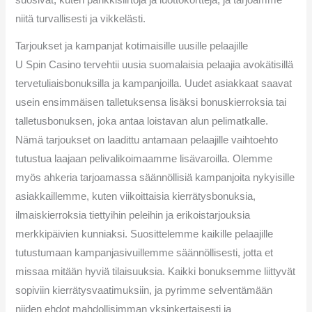
suosivat, kuten pankkisiirtoja ja luottokortteja, ja tarjoamme
niitä turvallisesti ja vikkelästi.
Tarjoukset ja kampanjat kotimaisille uusille pelaajille
U Spin Casino tervehtii uusia suomalaisia pelaajia avokätisillä
tervetuliaisbonuksilla ja kampanjoilla. Uudet asiakkaat saavat
usein ensimmäisen talletuksensa lisäksi bonuskierroksia tai
talletusbonuksen, joka antaa loistavan alun pelimatkalle.
Nämä tarjoukset on laadittu antamaan pelaajille vaihtoehto
tutustua laajaan pelivalikoimaamme lisävaroilla. Olemme
myös ahkeria tarjoamassa säännöllisiä kampanjoita nykyisille
asiakkaillemme, kuten viikoittaisia kierrätysbonuksia,
ilmaiskierroksia tiettyihin peleihin ja erikoistarjouksia
merkkipäivien kunniaksi. Suosittelemme kaikille pelaajille
tutustumaan kampanjasivuillemme säännöllisesti, jotta et
missaa mitään hyviä tilaisuuksia. Kaikki bonuksemme liittyvät
sopiviin kierrätysvaatimuksiin, ja pyrimme selventämään
niiden ehdot mahdollisimman yksinkertaisesti ja