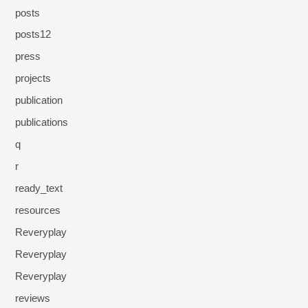
posts
posts12
press
projects
publication
publications
q
r
ready_text
resources
Reveryplay
Reveryplay
Reveryplay
reviews