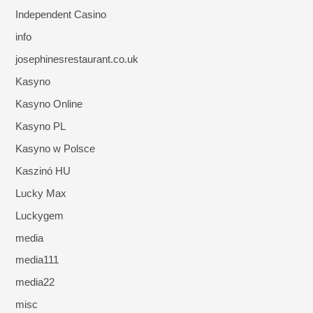
Independent Casino
info
josephinesrestaurant.co.uk
Kasyno
Kasyno Online
Kasyno PL
Kasyno w Polsce
Kaszinó HU
Lucky Max
Luckygem
media
media111
media22
misc