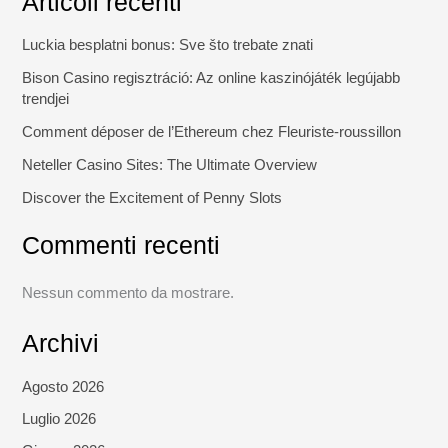
Articoli recenti
Luckia besplatni bonus: Sve što trebate znati
Bison Casino regisztráció: Az online kaszinójáték legújabb
trendjei
Comment déposer de l’Ethereum chez Fleuriste-roussillon
Neteller Casino Sites: The Ultimate Overview
Discover the Excitement of Penny Slots
Commenti recenti
Nessun commento da mostrare.
Archivi
Agosto 2026
Luglio 2026