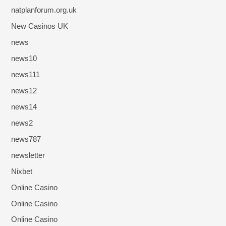
natplanforum.org.uk
New Casinos UK
news
news10
news111
news12
news14
news2
news787
newsletter
Nixbet
Online Casino
Online Casino
Online Casino