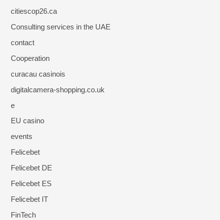
citiescop26.ca
Consulting services in the UAE
contact
Cooperation
curacau casinois
digitalcamera-shopping.co.uk
e
EU casino
events
Felicebet
Felicebet DE
Felicebet ES
Felicebet IT
FinTech