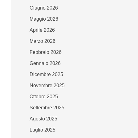
Giugno 2026
Maggio 2026
Aprile 2026
Marzo 2026
Febbraio 2026
Gennaio 2026
Dicembre 2025
Novembre 2025
Ottobre 2025
Settembre 2025
Agosto 2025
Luglio 2025