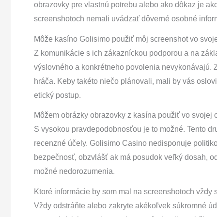
obrazovky pre vlastnú potrebu alebo ako dôkaz je ak
screenshotoch nemali uvádzať dôverné osobné infor
Môže kasíno Golisimo použiť môj screenshot vo svoj
Z komunikácie s ich zákazníckou podporou a na zákl
výslovného a konkrétneho povolenia nevykonávajú. Z
hráča. Keby takéto niečo plánovali, mali by vás oslov
etický postup.
Môžem obrázky obrazovky z kasína použiť vo svojej o
S vysokou pravdepodobnosťou je to možné. Tento dru
recenzné účely. Golisimo Casino nedisponuje politiko
bezpečnosť, obzvlášť ak má posudok veľký dosah, od
možné nedorozumenia.
Ktoré informácie by som mal na screenshotoch vždy 
Vždy odstráňte alebo zakryte akékoľvek súkromné údaj