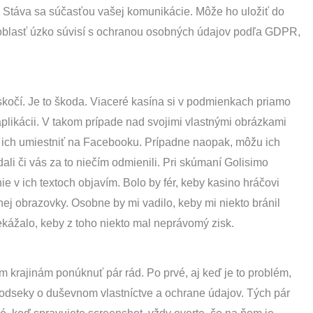
i. Stáva sa súčasťou vašej komunikácie. Môže ho uložiť do
 oblasť úzko súvisí s ochranou osobných údajov podľa GDPR,
skočí. Je to škoda. Viaceré kasína si v podmienkach priamo
plikácii. V takom prípade nad svojimi vlastnými obrázkami
ť ich umiestniť na Facebooku. Prípadne naopak, môžu ich
ali či vás za to niečím odmienili. Pri skúmaní Golisimo
e v ich textoch objavím. Bolo by fér, keby kasino hráčovi
nej obrazovky. Osobne by mi vadilo, keby mi niekto bránil
rekážalo, keby z toho niekto mal neprávomý zisk.
m krajinám ponúknuť pár rád. Po prvé, aj keď je to problém,
ne odseky o duševnom vlastníctve a ochrane údajov. Tých pár