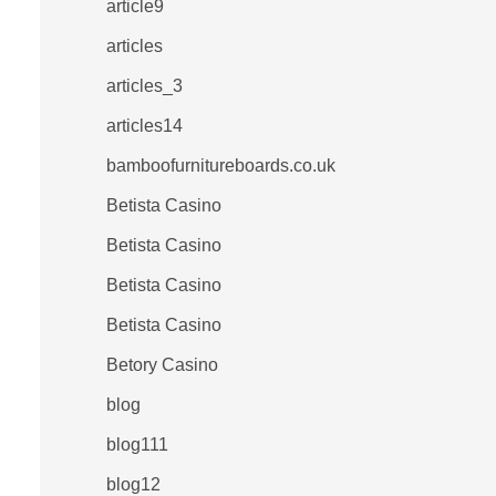
article9
articles
articles_3
articles14
bamboofurnitureboards.co.uk
Betista Casino
Betista Casino
Betista Casino
Betista Casino
Betory Casino
blog
blog111
blog12