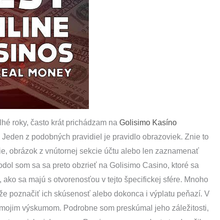
dlhé roky, často krát prichádzam na
Golisimo Kasíno
 Jeden z podobných pravidiel je pravidlo obrazoviek. Znie to
érie, obrázok z vnútornej sekcie účtu alebo len zaznamenať
dol som sa sa preto obzrieť na Golisimo Casino, ktoré sa
 ako sa majú s otvorenosťou v tejto špecifickej sfére. Mnoho
že poznačiť ich skúsenosť alebo dokonca i výplatu peňazí. V
mojim výskumom. Podrobne som preskúmal jeho záležitosti,