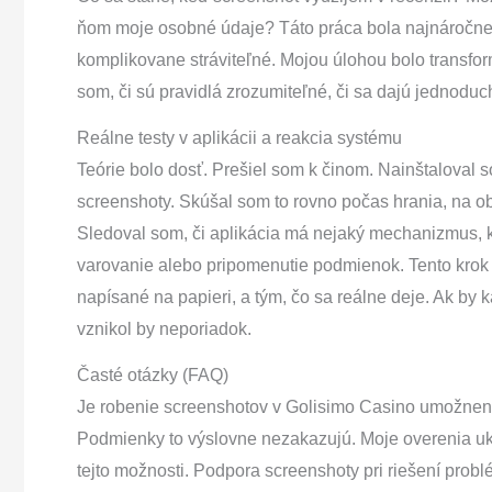
ňom moje osobné údaje? Táto práca bola najnáročnejš
komplikovane stráviteľné. Mojou úlohou bolo transfo
som, či sú pravidlá zrozumiteľné, či sa dajú jednoduch
Reálne testy v aplikácii a reakcia systému
Teórie bolo dosť. Prešiel som k činom. Nainštaloval s
screenshoty. Skúšal som to rovno počas hrania, na obr
Sledoval som, či aplikácia má nejaký mechanizmus, kt
varovanie alebo pripomenutie podmienok. Tento krok b
napísané na papieri, a tým, čo sa reálne deje. Ak by k
vznikol by neporiadok.
Časté otázky (FAQ)
Je robenie screenshotov v Golisimo Casino umožne
Podmienky to výslovne nezakazujú. Moje overenia uk
tejto možnosti. Podpora screenshoty pri riešení pro