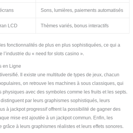
 écrans
Sons, lumières, paiements automatisés
cran LCD
Thèmes variés, bonus interactifs
es fonctionnalités de plus en plus sophistiquées, ce qui a
de l’industrie du « need for slots casino ».
s en Ligne
versifié. Il existe une multitude de types de jeux, chacun
populaires, on retrouve les machines à sous classiques, qui
s physiques avec des symboles comme les fruits et les septs.
 distinguent par leurs graphismes sophistiqués, leurs
 à jackpot progressif offrent la possibilité de gagner des
aque mise est ajoutée à un jackpot commun. Enfin, les
grâce à leurs graphismes réalistes et leurs effets sonores.