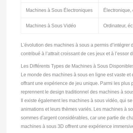
Machines à Sous Électroniques
Électronique,
Machines à Sous Vidéo
Ordinateur, é
L'évolution des machines à sous a permis d’intégrer d
contribué à l’attrait croissant de ces jeux et à l’essor 
Les Différents Types de Machines à Sous Disponible
Le monde des machines à sous en ligne est vaste et di
offrant une expérience de jeu unique. Parmi les plus 
reprennent le design traditionnel des machines à sou
Il existe également les machines à sous vidéo, qui se
animations et leurs thèmes variés. Les machines à sous
sommes d'argent considérables, car une partie de ch
machines à sous 3D offrent une expérience immersive 