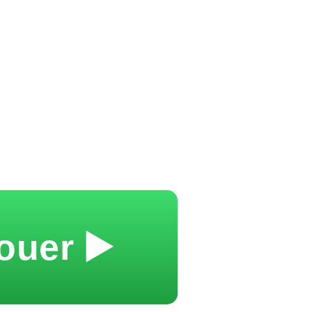
ouer ▶️