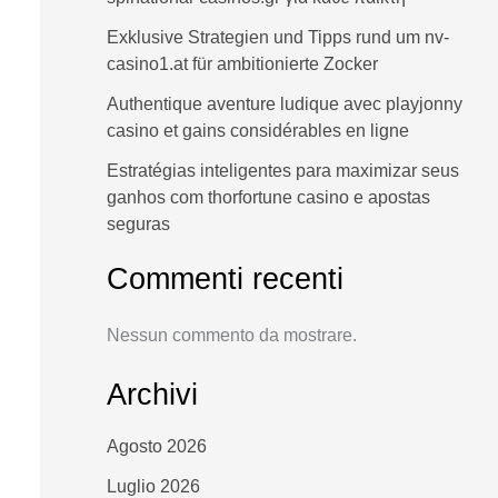
Exklusive Strategien und Tipps rund um nv-
casino1.at für ambitionierte Zocker
Authentique aventure ludique avec playjonny
casino et gains considérables en ligne
Estratégias inteligentes para maximizar seus
ganhos com thorfortune casino e apostas
seguras
Commenti recenti
Nessun commento da mostrare.
Archivi
Agosto 2026
Luglio 2026