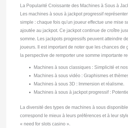
La Popularité Croissante des Machines à Sous à Jack
Les machines à sous à jackpot progressif représentent
simple : chaque fois qu'un joueur effectue une mise su
ajoutée au jackpot. Ce jackpot continue de croître jus
somme. Les jackpots progressifs peuvent atteindre de
joueurs. Il est important de noter que les chances de
la perspective de remporter une somme importante rest
Machines à sous classiques : Simplicité et nost
Machines à sous vidéo : Graphismes et thèmes
Machines à sous 3D : Immersion et réalisme.
Machines à sous à jackpot progressif : Potenti
La diversité des types de machines à sous disponibles
correspond le mieux à leurs préférences et à leur styl
« need for slots casino ».