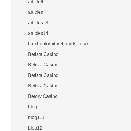
article9
articles
articles_3
articles14
bamboofurnitureboards.co.uk
Betista Casino
Betista Casino
Betista Casino
Betista Casino
Betory Casino
blog
blog111
blog12