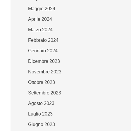
Maggio 2024
Aprile 2024
Marzo 2024
Febbraio 2024
Gennaio 2024
Dicembre 2023
Novembre 2023
Ottobre 2023
Settembre 2023
Agosto 2023
Luglio 2023
Giugno 2023