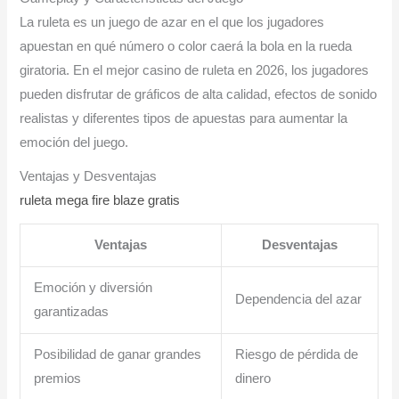
La ruleta es un juego de azar en el que los jugadores
apuestan en qué número o color caerá la bola en la rueda
giratoria. En el mejor casino de ruleta en 2026, los jugadores
pueden disfrutar de gráficos de alta calidad, efectos de sonido
realistas y diferentes tipos de apuestas para aumentar la
emoción del juego.
Ventajas y Desventajas
ruleta mega fire blaze gratis
Ventajas
Desventajas
Emoción y diversión
Dependencia del azar
garantizadas
Posibilidad de ganar grandes
Riesgo de pérdida de
premios
dinero