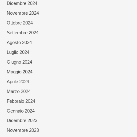
Dicembre 2024
Novembre 2024
Ottobre 2024
Settembre 2024
Agosto 2024
Luglio 2024
Giugno 2024
Maggio 2024
Aprile 2024
Marzo 2024
Febbraio 2024
Gennaio 2024
Dicembre 2023
Novembre 2023