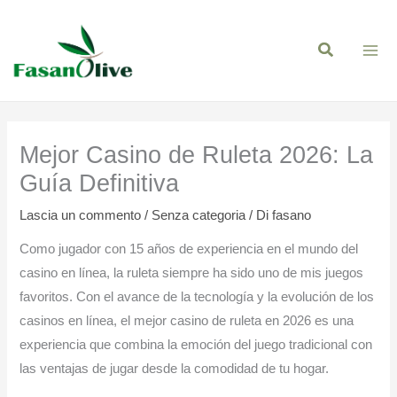
Vai
al
contenuto
Mejor Casino de Ruleta 2026: La
Guía Definitiva
Lascia un commento
/
Senza categoria
/ Di
fasano
Como jugador con 15 años de experiencia en el mundo del
casino en línea, la ruleta siempre ha sido uno de mis juegos
favoritos. Con el avance de la tecnología y la evolución de los
casinos en línea, el mejor casino de ruleta en 2026 es una
experiencia que combina la emoción del juego tradicional con
las ventajas de jugar desde la comodidad de tu
hogar.