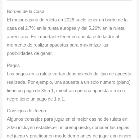
Bordes de la Casa
El mejor casino de ruleta en 2026 suele tener un borde de la
casa del 2.7% en la ruleta europea y del 5.26% en la ruleta
americana. Es importante tener en cuenta este factor al
momento de realizar apuestas para maximizar las
posibilidades de ganar.
Pagos
Los pagos en la ruleta varían dependiendo del tipo de apuesta
realizada. Por ejemplo, una apuesta a un solo número (pleno)
tiene un pago de 35 a 1, mientras que una apuesta a rojo o
negro tiene un pago de 1 a 1.
Consejos de Juego
Algunos consejos para jugar en el mejor casino de ruleta en
2026 incluyen establecer un presupuesto, conocer las reglas
del juego y practicar en modo demo antes de jugar con dinero