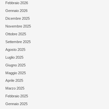
Febbraio 2026
Gennaio 2026
Dicembre 2025
Novembre 2025
Ottobre 2025
Settembre 2025
Agosto 2025
Luglio 2025
Giugno 2025
Maggio 2025
Aprile 2025
Marzo 2025
Febbraio 2025
Gennaio 2025