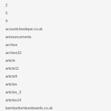
2
5
9
acousticboutique.co.uk
announcements
archive
archive10
article
article11
article9
articles
articles_3
articles14
bamboofurnitureboards.co.uk