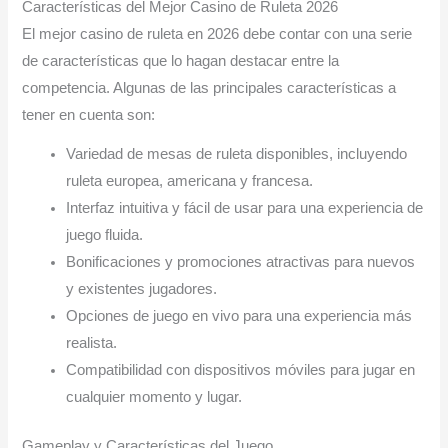
Características del Mejor Casino de Ruleta 2026
El mejor casino de ruleta en 2026 debe contar con una serie
de características que lo hagan destacar entre la
competencia. Algunas de las principales características a
tener en cuenta son:
Variedad de mesas de ruleta disponibles, incluyendo
ruleta europea, americana y francesa.
Interfaz intuitiva y fácil de usar para una experiencia de
juego fluida.
Bonificaciones y promociones atractivas para nuevos
y existentes jugadores.
Opciones de juego en vivo para una experiencia más
realista.
Compatibilidad con dispositivos móviles para jugar en
cualquier momento y lugar.
Gameplay y Características del Juego