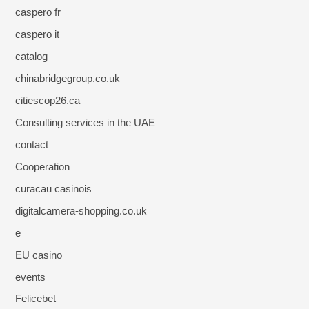
caspero fr
caspero it
catalog
chinabridgegroup.co.uk
citiescop26.ca
Consulting services in the UAE
contact
Cooperation
curacau casinois
digitalcamera-shopping.co.uk
e
EU casino
events
Felicebet