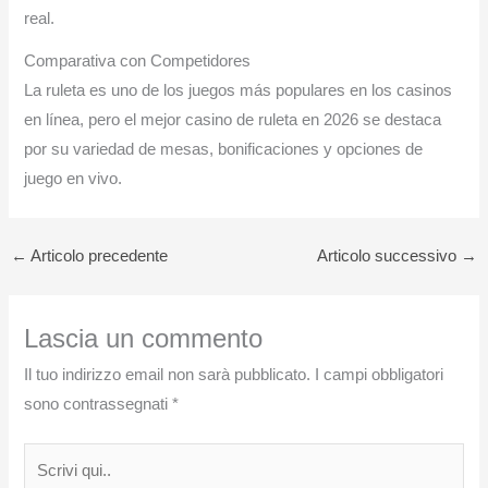
real.
Comparativa con Competidores
La ruleta es uno de los juegos más populares en los casinos
en línea, pero el mejor casino de ruleta en 2026 se destaca
por su variedad de mesas, bonificaciones y opciones de
juego en vivo.
←
Articolo precedente
Articolo successivo
→
Lascia un commento
Il tuo indirizzo email non sarà pubblicato.
I campi obbligatori
sono contrassegnati
*
Scrivi
qui..