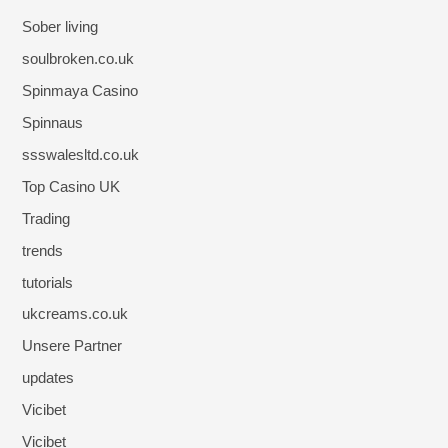
Sober living
soulbroken.co.uk
Spinmaya Casino
Spinnaus
ssswalesltd.co.uk
Top Casino UK
Trading
trends
tutorials
ukcreams.co.uk
Unsere Partner
updates
Vicibet
Vicibet