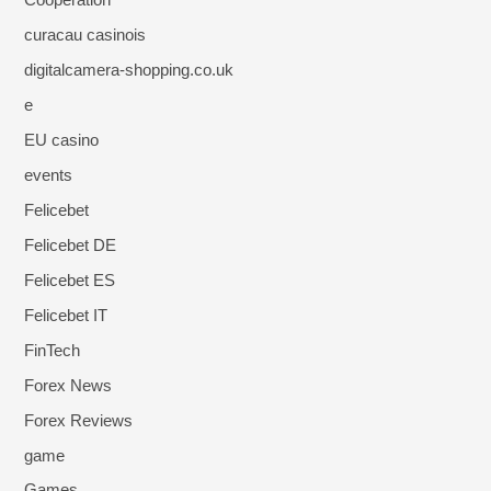
Cooperation
curacau casinois
digitalcamera-shopping.co.uk
e
EU casino
events
Felicebet
Felicebet DE
Felicebet ES
Felicebet IT
FinTech
Forex News
Forex Reviews
game
Games