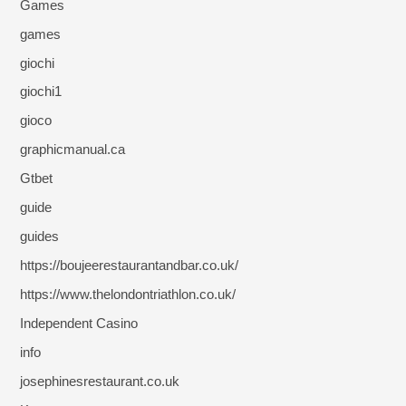
Games
games
giochi
giochi1
gioco
graphicmanual.ca
Gtbet
guide
guides
https://boujeerestaurantandbar.co.uk/
https://www.thelondontriathlon.co.uk/
Independent Casino
info
josephinesrestaurant.co.uk