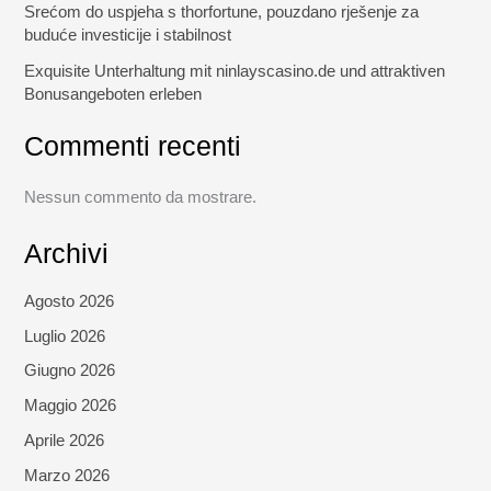
Srećom do uspjeha s thorfortune, pouzdano rješenje za
buduće investicije i stabilnost
Exquisite Unterhaltung mit ninlayscasino.de und attraktiven
Bonusangeboten erleben
Commenti recenti
Nessun commento da mostrare.
Archivi
Agosto 2026
Luglio 2026
Giugno 2026
Maggio 2026
Aprile 2026
Marzo 2026