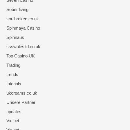
Seven Casino
Sober living
soulbroken.co.uk
Spinmaya Casino
Spinnaus
ssswalesltd.co.uk
Top Casino UK
Trading
trends
tutorials
ukcreams.co.uk
Unsere Partner
updates
Vicibet