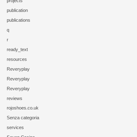
projects
publication
publications
q
r
ready_text
resources
Reveryplay
Reveryplay
Reveryplay
reviews
rojoshoes.co.uk
Senza categoria
services