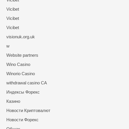
Vicibet
Vicibet
Vicibet
Vicibet
visionuk.org.uk
w
Website partners
Wino Casino
Winorio Casino
withdrawal casino CA
Индексы Форекс
Казино
Новости Криптовалют
Новости Форекс
Общак