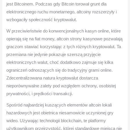
jest Bitcoinem. Podczas gdy Bitcoin torował grunt dla
elektronicznego ruchu monetarnego, altcoiny rozszerzyły i
wzbogaciły społeczność kryptowalut.
W przeciwieństwie do konwencjonalnych kasyn online, które
opierają się na fiat money, altcoin strony kasynowe pozwalają
graczom stawiać korzystając z tych różnych kryptowalut. Ta
przemiana nie jedynie pokazuje szerszą przyjęcie
elektronicznych walut, choć dodatkowo zajmuje się kilka
ograniczeń odnoszących się do tradycyjny grami online.
Zdecentralizowana natura kryptowalut dostarcza
nieporównywalne zalety pod względem ochrony, osobistej
prywatności, i prędkości transakcji.
Spośród najbardziej kuszących elementów altcoin lokali
hazardowych jest obietnica niesamowicie uczynionej gry
wideo. Używając technologii blockchain, te platformy
użytkownikom przejrzystość, której standardowe miejsca nie