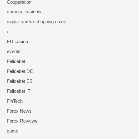
Cooperation
curacau casinois
digitalcamera-shopping.co.uk
e
EU casino
events
Felicebet
Felicebet DE
Felicebet ES
Felicebet IT
FinTech
Forex News
Forex Reviews
game