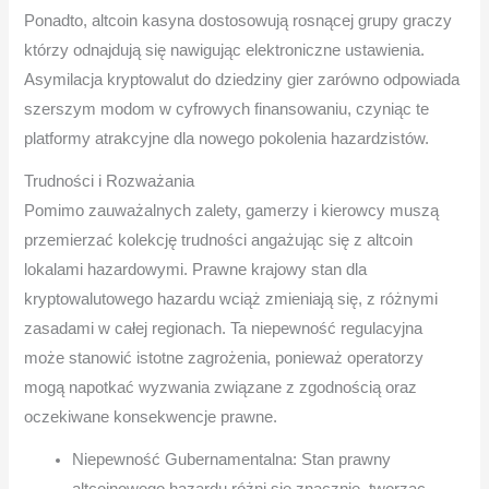
Ponadto, altcoin kasyna dostosowują rosnącej grupy graczy
którzy odnajdują się nawigując elektroniczne ustawienia.
Asymilacja kryptowalut do dziedziny gier zarówno odpowiada
szerszym modom w cyfrowych finansowaniu, czyniąc te
platformy atrakcyjne dla nowego pokolenia hazardzistów.
Trudności i Rozważania
Pomimo zauważalnych zalety, gamerzy i kierowcy muszą
przemierzać kolekcję trudności angażując się z altcoin
lokalami hazardowymi. Prawne krajowy stan dla
kryptowalutowego hazardu wciąż zmieniają się, z różnymi
zasadami w całej regionach. Ta niepewność regulacyjna
może stanowić istotne zagrożenia, ponieważ operatorzy
mogą napotkać wyzwania związane z zgodnością oraz
oczekiwane konsekwencje prawne.
Niepewność Gubernamentalna: Stan prawny
altcoinowego hazardu różni się znacznie, tworząc