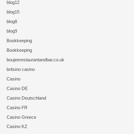
blog12
blog15
blog8
blog9
Bookkeeping
Bookkeeping
boujeerestaurantandbar.co.uk
britsino casino
Casino
Casino DE
Casino Deutschland
Casino FR
Casino Greece
Casino KZ