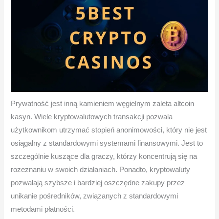
Prywatność jest inną kamieniem węgielnym zaleta altcoin
kasyn. Wiele kryptowalutowych transakcji pozwala
użytkownikom utrzymać stopień anonimowości, który nie jest
osiągalny z standardowymi systemami finansowymi. Jest to
szczególnie kuszące dla graczy, którzy koncentrują się na
rozeznaniu w swoich działaniach. Ponadto, kryptowaluty
pozwalają szybsze i bardziej oszczędne zakupy przez
unikanie pośredników, związanych z standardowymi
metodami płatności.