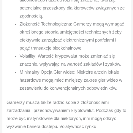
potencjalne przeszkody dla kierowców związanych ze
zgodnością.
Złożoność Technologiczna: Gamerzy mogą wymagać
określonego stopnia umiejętności technicznych żeby
efektywnie zarządzać elektronicznymi portfelami i
pojąć transakcje blockchainowe.
Volatility: Wartość kryptowalut może zmieniać się
znacznie, wpływając na wartość zakładów i zysków.
Minimalny Opcja Gier wideo: Niektóre altcoin lokale
hazardowe mogą mieć mniejszy zakres gier wideo w
zestawieniu do konwencjonalnych odpowiedników.
Gamerzy muszą także radzić sobie z złożonościami
zarządzania i przechowywaniem kryptowalut. Podczas gdy to
może być instynktowne dla niektórych, inni mogą odkryć
wyzwanie bariera dostępu. Volatywność rynku