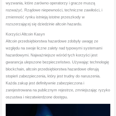
wyzwania, które zarówno operatorzy i gracze muszą
rozważyć. Rządowe niepewności, techniczne zawiłości, i
zmienność rynku istnieją istotne przeszkody w
rozszerzającej się dziedzinie altcoin hazardu.
Korzyści Altcoin Kasyn
Altcoin przedsiębiorstwa hazardowe zdobyły uwagę ze
względu na swoje liczne zalety nad typowymi systemami
hazardowymi. Najważniejsze wśród tych korzyści jest
gwarancja ulepszone bezpieczeństwo. Używając technologię
blockchain, altcoin przedsiębiorstwa hazardowe oferują
stopień zabezpieczenia, który jest trudny do naruszenia.
Każda zakup jest definitywnie zabezpieczona i
zarejestrowana na publicznym rejestrze, zmniejszając ryzyko
oszustwa i niezatwierdzone dostępu.