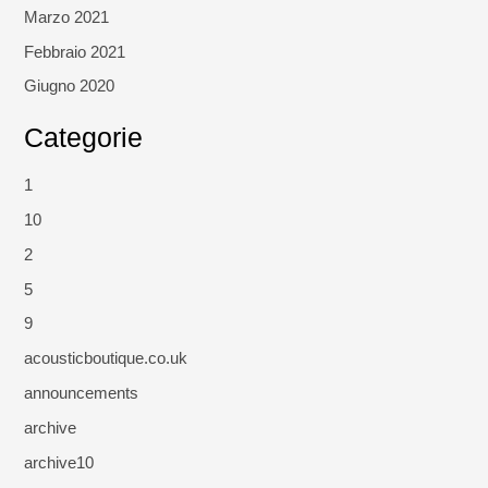
Marzo 2021
Febbraio 2021
Giugno 2020
Categorie
1
10
2
5
9
acousticboutique.co.uk
announcements
archive
archive10