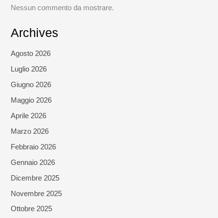
Nessun commento da mostrare.
Archives
Agosto 2026
Luglio 2026
Giugno 2026
Maggio 2026
Aprile 2026
Marzo 2026
Febbraio 2026
Gennaio 2026
Dicembre 2025
Novembre 2025
Ottobre 2025