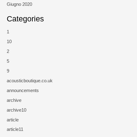
Giugno 2020
Categories
1
10
2
5
9
acousticboutique.co.uk
announcements
archive
archive10
article
article11