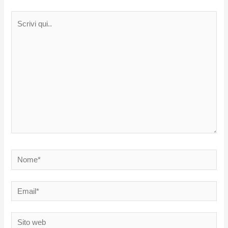
Scrivi
qui..
Nome*
Email*
Sito