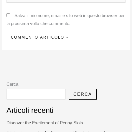
web
Salva il mio nome, email e sito web in questo browser per
la prossima volta che commento.
Cerca
CERCA
Articoli recenti
Discover the Excitement of Penny Slots