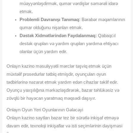
müəyyənləşdirmək, qumar vərdişlər səmərəli idarə
etmək.
Problemli Davranışı Tanımaq:
Bərabər məqamlarının
qumar olduğunu nişanları etmək.
Dəstək Xidmətlərindən Faydalanmaq:
Qabaqcıl
destək qrupları və yardım qrupları yardıma ehtiyacı
olanlar üçün yardım edir.
Onlayn kazino məsuliyyətli mərclər təşviq etmək üçün
müxtəlif prosedurlar tətbiq etmişdir, oyunçuları oyun
tədbirlərinə nəzarət etmək yardım edən cihazlar təklif edir.
Oyunçu yaxşılığına mərkəzləşdirərək, bazar təhlükəsiz və
zövqlü bir həyəcan yaratmaq məqsədi daşıyır.
Onlayn Oyun Yeri Oyunlarının Gələcəyi
Onlayn kazino saytları bazar tez bir sürətlə inkişaf etməyə
davam edir, texnoloji inkişaflar və isti seçimlərinin dəyişməsi