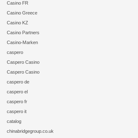
Casino FR
Casino Greece
Casino KZ
Casino Partners
Casino-Marken
caspero
Caspero Casino
Caspero Casino
caspero de
caspero el
caspero fr
caspero it
catalog
chinabridgegroup.co.uk