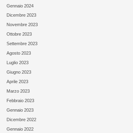
Gennaio 2024
Dicembre 2023
Novembre 2023
Ottobre 2023
Settembre 2023
Agosto 2023
Luglio 2023
Giugno 2023
Aprile 2023
Marzo 2023
Febbraio 2023
Gennaio 2023
Dicembre 2022
Gennaio 2022