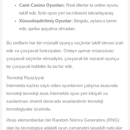
Canlı Casino Oyunları:
Real dilerlər-lə online oyunu
təklif edir, fiziki oyun yeri təcrübəsini təkrarlayaraq.
Xüsusiləşdirilmiş Oyunlar:
Bingolu, əyləncə təmin
edir, qəribə qoşulma olmadan.
Bu siniflərin hər biri müxtəlif oyunçu seçimlər təklif etməsi izah
edir və çoxşaxəli funksiyaları. Onlayn qumar müəssisəsi
çoxşaxəli seçimlər etmədiyini, çoxşaxəli bir nəzarət oyunçu-
lar çoxşaxəli hobbiler ilə təchiz edir.
Texnoloji Riyaziyyat
İnternetdə kazino saytı video oyunlarının çalışma əsasında
texnoloji texnoloji əsas.İnternetdə oyun yeri inkişafı və
saxlanması önəmli dərəcədə əsaslandırılır texnoloji
texnologiyalar üzərində.
Əsas elementlərdən biri Random Nömrə Generatoru (RNG)
olan bu texnologiya ədalətli oyun zəmanətini təsadüfi nəticələr