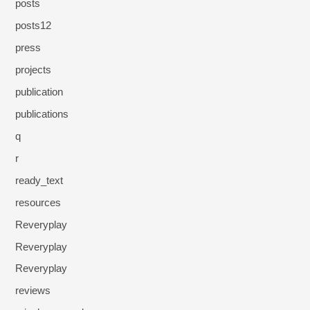
posts
posts12
press
projects
publication
publications
q
r
ready_text
resources
Reveryplay
Reveryplay
Reveryplay
reviews