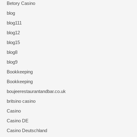
Betory Casino
blog
blog111
blog12
blog15
blog8
blog9
Bookkeeping
Bookkeeping
boujeerestaurantandbar.co.uk
britsino casino
Casino
Casino DE
Casino Deutschland