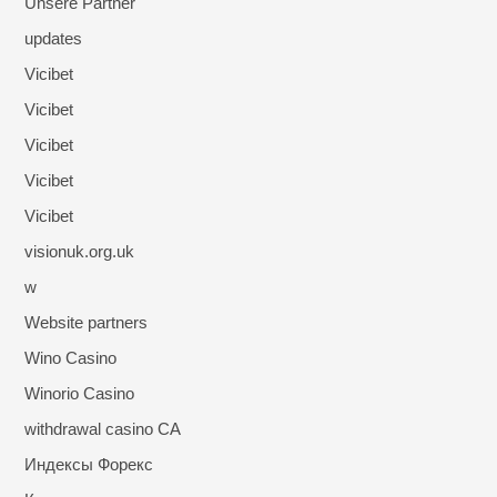
Unsere Partner
updates
Vicibet
Vicibet
Vicibet
Vicibet
Vicibet
visionuk.org.uk
w
Website partners
Wino Casino
Winorio Casino
withdrawal casino CA
Индексы Форекс