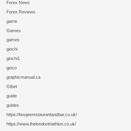
Forex News
Forex Reviews
game
Games
games
giochi
giochi1
gioco
graphicmanual.ca
Gtbet
guide
guides
https://boujeerestaurantandbar.co.uk/
https://www.thelondontriathlon.co.uk/