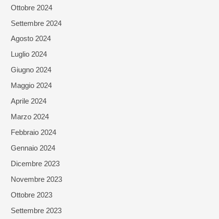
Ottobre 2024
Settembre 2024
Agosto 2024
Luglio 2024
Giugno 2024
Maggio 2024
Aprile 2024
Marzo 2024
Febbraio 2024
Gennaio 2024
Dicembre 2023
Novembre 2023
Ottobre 2023
Settembre 2023