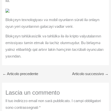
ilə.
Blokçeyn texnologiyası və mobil oyunların sürəti ilə onlayn
oyun yeri oyunlarının gələcəyi vədlər verir.
Blokçeyn təhlükəsizlik və təhlülkə ilə ilə kripto valyutalarının
emissiyası təmin etmək ilə təchiz olunmuşdur. Bu birləşmə
yalnız etibarlılığı qat artırır lakin həmçinin təcrübəli oyuncuları
yaxından.
←
Articolo precedente
Articolo successivo
→
Lascia un commento
Il tuo indirizzo email non sarà pubblicato.
I campi obbligatori
sono contrassegnati
*