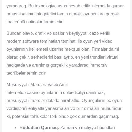
yaradaraq. Bu texnologiya əsas hesab edilir internetdə qumar
müəssisəsinın integritetini təmin etmək, oyunculara gerçək
təəccüblü nəticələr təmin edir.
Bundan əlavə, qrafik və səslərin keyfiyyəti icazə verilir
modern software təminatları təminatı ilə oyun yeri video
oyunlarının irəliləməsi üzərinə məxsus olan. Firmalar daimi
olaraq çəkir, sərhədlərini basılayrib, ən yeni trendləri virtual
həqiqətdə və artırılmış gerçəklik yaradaraq immersiv
təcrübələr təmin edir.
Məsuliyyətli Mərclər: Vacib Amil
İnternetdə casino oyunlarının cəlbediciliyi danılmaz,
məsuliyyətli mərclər dəfərlə narahatlıq. Oyunçuların pc oyun
vərdişlərini ehtiyatla yanaşmaları və bilir olmaları mühümdür
ki, potensial təhlükələr tərkibində çox qumardan qaçınmaq.
Hüdudları Qurmaq:
Zaman və maliyyə hüdudları