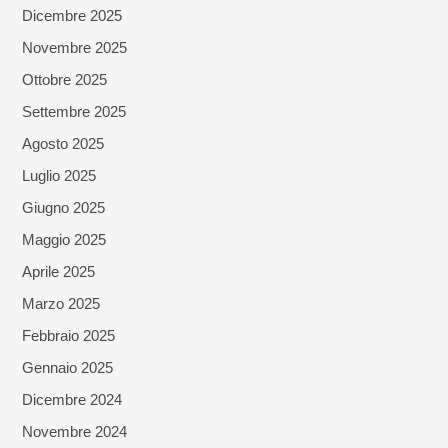
Dicembre 2025
Novembre 2025
Ottobre 2025
Settembre 2025
Agosto 2025
Luglio 2025
Giugno 2025
Maggio 2025
Aprile 2025
Marzo 2025
Febbraio 2025
Gennaio 2025
Dicembre 2024
Novembre 2024