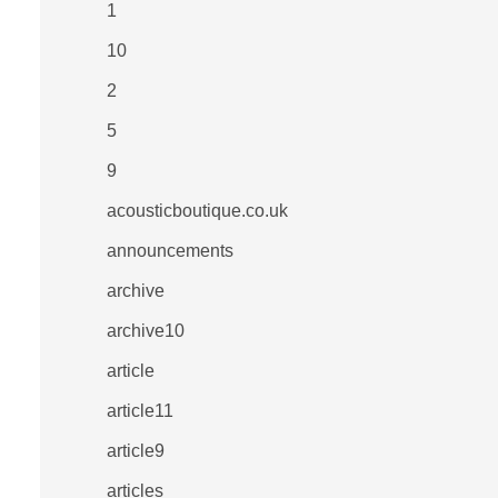
1
10
2
5
9
acousticboutique.co.uk
announcements
archive
archive10
article
article11
article9
articles