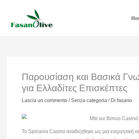
Vai
al
Ho
contenuto
Παρουσίαση και Βασικά Γνω
για Ελλαδίτες Επισκέπτες
Lascia un commento
/
Senza categoria
/ Di
fasano
Το Spinania Casino αναδείχθηκε ως μια ενεργητική ισ