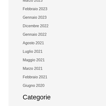
Marzo 2023
Febbraio 2023
Gennaio 2023
Dicembre 2022
Gennaio 2022
Agosto 2021
Luglio 2021
Maggio 2021
Marzo 2021
Febbraio 2021
Giugno 2020
Categorie