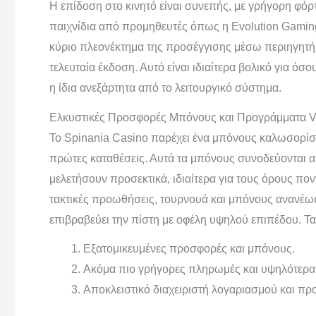
Η επίδοση στο κινητό είναι συνεπής, με γρήγορη φόρ
παιχνίδια από προμηθευτές όπως η Evolution Gaming
κύριο πλεονέκτημα της προσέγγισης μέσω περιηγητή ε
τελευταία έκδοση. Αυτό είναι ιδιαίτερα βολικό για όσ
η ίδια ανεξάρτητα από το λειτουργικό σύστημα.
Ελκυστικές Προσφορές Μπόνους και Προγράμματα V
Το Spinania Casino παρέχει ένα μπόνους καλωσορίσμ
πρώτες καταθέσεις. Αυτά τα μπόνους συνοδεύονται α
μελετήσουν προσεκτικά, ιδιαίτερα για τους όρους πο
τακτικές προωθήσεις, τουρνουά και μπόνους ανανέωσ
επιβραβεύει την πίστη με οφέλη υψηλού επιπέδου. 
Εξατομικευμένες προσφορές και μπόνους.
Ακόμα πιο γρήγορες πληρωμές και υψηλότερα
Αποκλειστικό διαχειριστή λογαριασμού και πρ