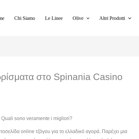
me
Chi Siamo
Le Linee
Olive
Altri Prodotti
ρίσματα στο Spinania Casino
τοσελίδα online τζόγου για το ελλαδικό αγορά. Παρέχει μια