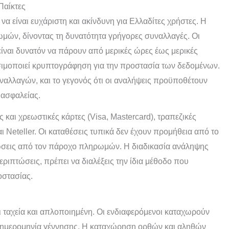
Παίκτες
να είναι ευχάριστη και ακίνδυνη για Ελλαδίτες χρήστες. Η
μών, δίνοντας τη δυνατότητα γρήγορες συναλλαγές. Οι
 είναι δυνατόν να πάρουν από μερικές ώρες έως μερικές
ησιμοποιεί κρυπτογράφηση για την προστασία των δεδομένων.
συναλλαγών, και το γεγονός ότι οι αναλήψεις προϋποθέτουν
ασφαλείας.
ς και χρεωστικές κάρτες (Visa, Mastercard), τραπεζικές
ι Neteller. Οι καταθέσεις τυπικά δεν έχουν προμήθεια από το
ρεώσεις από τον πάροχο πληρωμών. Η διαδικασία ανάληψης
ριπτώσεις, πρέπει να διαλέξεις την ίδια μέθοδο που
οστασίας.
ι ταχεία και απλοποιημένη. Οι ενδιαφερόμενοι καταχωρούν
αι ημερομηνία γέννησης. Η καταχώρηση ορθών και αληθών