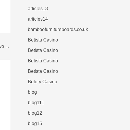
articles_3
articles14
bamboofurnitureboards.co.uk
Betista Casino
ivo
→
Betista Casino
Betista Casino
Betista Casino
Betory Casino
blog
blog111
blog12
blog15