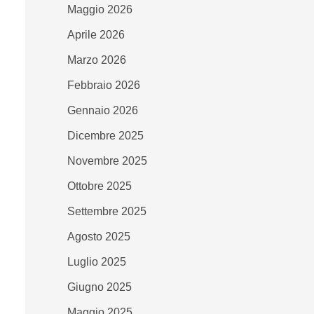
Maggio 2026
Aprile 2026
Marzo 2026
Febbraio 2026
Gennaio 2026
Dicembre 2025
Novembre 2025
Ottobre 2025
Settembre 2025
Agosto 2025
Luglio 2025
Giugno 2025
Maggio 2025