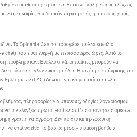
θμίσει αισθητά την εμπειρία. Αποτελεί καλή ιδέα να ελέγχεις
 με νέες ευκαιρίες για δωρεάν περιστροφές ή μπόνους χωρίς
καζίνο. Το Spinania Casino προσφέρει πολλά κανάλια
e chat) που είναι ενεργή τις περισσότερες ώρες. Αυτό το
ίλυση προβλημάτων. Εναλλακτικά, οι παίκτες μπορούν να
τε δεν υφίστανται γλωσσικά εμπόδια. Η ταχύτητα απόκρισης και
νών Ερωτήσεων (FAQ) δύναται να αντιμετωπίσει πολλά
ον.
ροβλήματα, πληροφορίες για μπόνους, οδηγίες λογαριασμού
 να την ελέγξεις πρώτα, γιατί εντοπίζεις απαντήσεις αμέσως.
ίσημη γραπτή καταγραφή. Δεν υφίσταται τηλεφωνική
ην live chat να είναι το βασικό μέσο για άμεση βοήθεια.