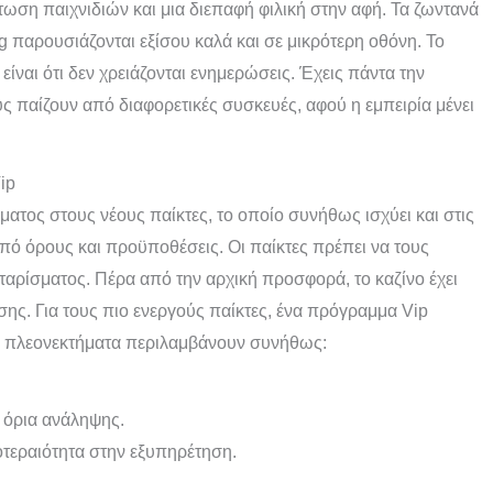
τωση παιχνιδιών και μια διεπαφή φιλική στην αφή. Τα ζωντανά
 παρουσιάζονται εξίσου καλά και σε μικρότερη οθόνη. Το
ίναι ότι δεν χρειάζονται ενημερώσεις. Έχεις πάντα την
ους παίζουν από διαφορετικές συσκευές, αφού η εμπειρία μένει
ip
ατος στους νέους παίκτες, το οποίο συνήθως ισχύει και στις
πό όρους και προϋποθέσεις. Οι παίκτες πρέπει να τους
νταρίσματος. Πέρα από την αρχική προσφορά, το καζίνο έχει
ης. Για τους πιο ενεργούς παίκτες, ένα πρόγραμμα Vip
Τα πλεονεκτήματα περιλαμβάνουν συνήθως:
 όρια ανάληψης.
οτεραιότητα στην εξυπηρέτηση.