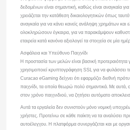
δεδομένων είναι σημαντική, καθώς είναι αναγκαία γι
χρειάζεται την κατάθεση δικαιολογητικών όπως ταυτό
αναγκαία για να κάνει κανείς ανάληψη χρημάτων και 
ολοκληρώσουν έγκαιρα, για να παρακάμψουν καθυστ
εταιρεία κατά κανόνα αξιολογεί τα στοιχεία σε μία ημέρ
Ασφάλεια και Υπεύθυνο Παιχνίδι
Η προστασία των μελών είναι βασική προτεραιότητα γ
χρησιμοποιεί κρυπτογράφηση SSL για να φυλάσσει τα
Curacao eGaming δείχνει ότι εφαρμόζει διεθνή πρότ
παιχνίδι, τα οποία θεωρώ πολύ σημαντικά. Με αυτά, ο 
στον χρόνο παιχνιδιού, να ζητήσει αυτόματο αποκλει
Αυτά τα εργαλεία δεν συνιστούν μόνο νομική υποχρέ
χρήστες. Προτείνω σε κάθε παίκτη να τα αναλύσει πρι
αυτοέλεγχου. Η πλατφόρμα συνεργάζεται και με οργ