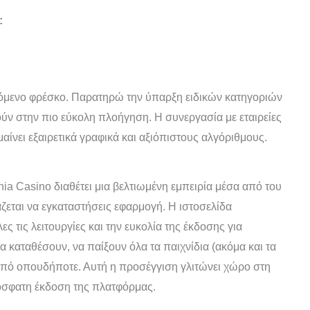
:
εχόμενο φρέσκο. Παρατηρώ την ύπαρξη ειδικών κατηγοριών
ούν στην πιο εύκολη πλοήγηση. Η συνεργασία με εταιρείες
αίνει εξαιρετικά γραφικά και αξιόπιστους αλγόριθμους.
nia Casino διαθέτει μια βελτιωμένη εμπειρία μέσα από του
ιάζεται να εγκαταστήσεις εφαρμογή. Η ιστοσελίδα
 τις λειτουργίες και την ευκολία της έκδοσης για
α καταθέσουν, να παίξουν όλα τα παιχνίδια (ακόμα και τα
από οπουδήποτε. Αυτή η προσέγγιση γλιτώνει χώρο στη
όσφατη έκδοση της πλατφόρμας.