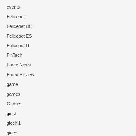
events
Felicebet
Felicebet DE
Felicebet ES
Felicebet IT
FinTech
Forex News
Forex Reviews
game
games
Games
giochi
giochi1
gioco