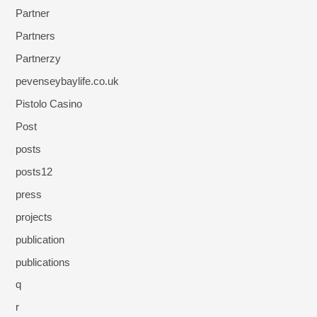
Partner
Partners
Partnerzy
pevenseybaylife.co.uk
Pistolo Casino
Post
posts
posts12
press
projects
publication
publications
q
r