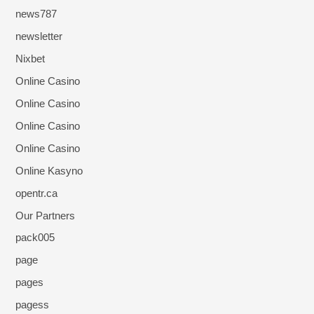
news787
newsletter
Nixbet
Online Casino
Online Casino
Online Casino
Online Casino
Online Kasyno
opentr.ca
Our Partners
pack005
page
pages
pagess