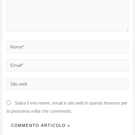
Nome*
Email*
Sito
web
Salva il mio nome, email e sito web in questo browser per
la prossima volta che commento.