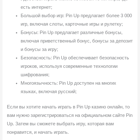
есть интернет;
Большой выбор игр: Pin Up предлагает более 3 000
игр, включая слоты, карточные игры и рулетку;
Бонусы: Pin Up предлагает различные бонусы,
включая приветственный бонус, бонусы за депозит
и бонусы за игру;
Безопасность: Pin Up обеспечивает безопасность
игроков, используя современные технологии
шифрования;
Многоязычность: Pin Up доступен на многих
языках, включая русский;
Если вы хотите начать играть в Pin Up казино онлайн, то
вам нужно зарегистрироваться на официальном сайте Pin
Up. Затем вы сможете выбрать игру, которая вам
понравится, и начать играть.