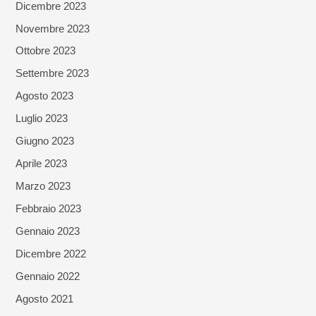
Dicembre 2023
Novembre 2023
Ottobre 2023
Settembre 2023
Agosto 2023
Luglio 2023
Giugno 2023
Aprile 2023
Marzo 2023
Febbraio 2023
Gennaio 2023
Dicembre 2022
Gennaio 2022
Agosto 2021