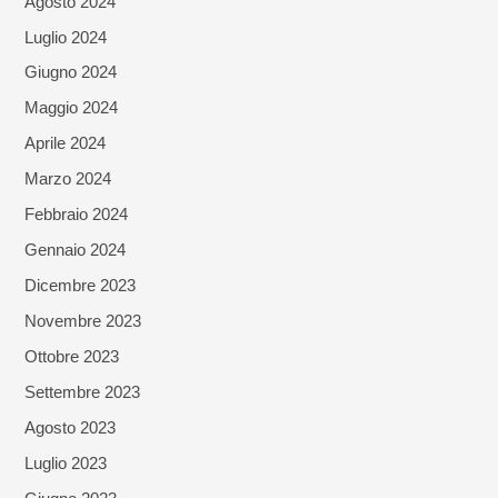
Agosto 2024
Luglio 2024
Giugno 2024
Maggio 2024
Aprile 2024
Marzo 2024
Febbraio 2024
Gennaio 2024
Dicembre 2023
Novembre 2023
Ottobre 2023
Settembre 2023
Agosto 2023
Luglio 2023