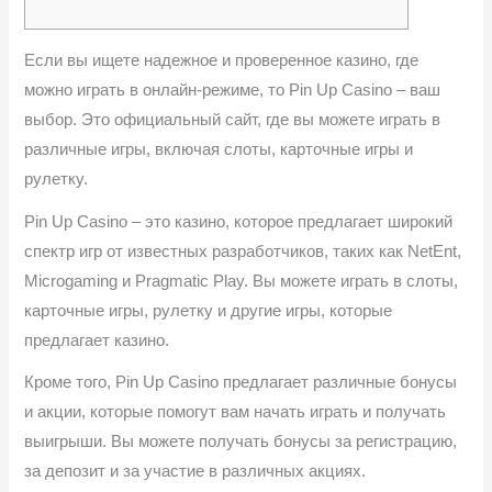
Если вы ищете надежное и проверенное казино, где
можно играть в онлайн-режиме, то Pin Up Casino – ваш
выбор. Это официальный сайт, где вы можете играть в
различные игры, включая слоты, карточные игры и
рулетку.
Pin Up Casino – это казино, которое предлагает широкий
спектр игр от известных разработчиков, таких как NetEnt,
Microgaming и Pragmatic Play. Вы можете играть в слоты,
карточные игры, рулетку и другие игры, которые
предлагает казино.
Кроме того, Pin Up Casino предлагает различные бонусы
и акции, которые помогут вам начать играть и получать
выигрыши. Вы можете получать бонусы за регистрацию,
за депозит и за участие в различных акциях.