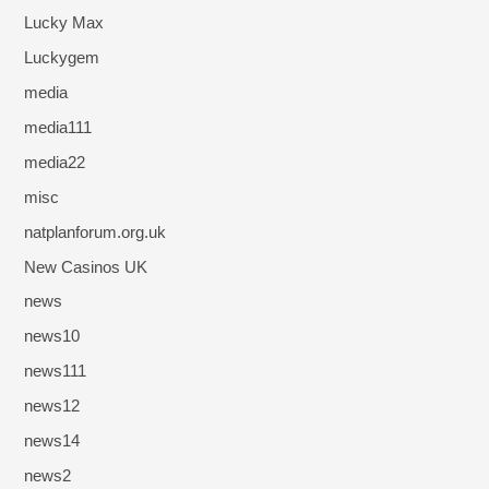
Lucky Max
Luckygem
media
media111
media22
misc
natplanforum.org.uk
New Casinos UK
news
news10
news111
news12
news14
news2