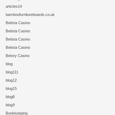
articles14
bamboofurnitureboards.co.uk
Betista Casino
Betista Casino
Betista Casino
Betista Casino
Betory Casino
blog
blog111
blog12
blog15
blog8
blog9
Bookkeeping