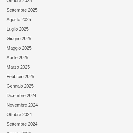
Ottobre 2025
Settembre 2025
Agosto 2025
Luglio 2025
Giugno 2025
Maggio 2025
Aprile 2025
Marzo 2025
Febbraio 2025
Gennaio 2025
Dicembre 2024
Novembre 2024
Ottobre 2024
Settembre 2024