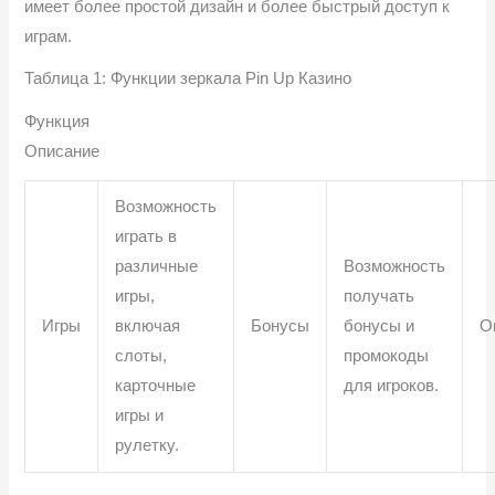
имеет более простой дизайн и более быстрый доступ к
играм.
Таблица 1: Функции зеркала Pin Up Казино
Функция
Описание
Возможность
играть в
различные
Возможность
игры,
получать
Игры
включая
Бонусы
бонусы и
О
слоты,
промокоды
карточные
для игроков.
игры и
рулетку.