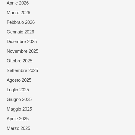
Aprile 2026
Marzo 2026
Febbraio 2026
Gennaio 2026
Dicembre 2025
Novembre 2025
Ottobre 2025
Settembre 2025
Agosto 2025
Luglio 2025
Giugno 2025
Maggio 2025
Aprile 2025
Marzo 2025