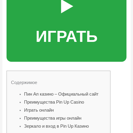
▶️
ИГРАТЬ
Содержимое
Пин Ап казино – Официальный сайт
Преимущества Pin Up Casino
Играть онлайн
Преимущества игры онлайн
Зеркало и вход в Pin Up Казино