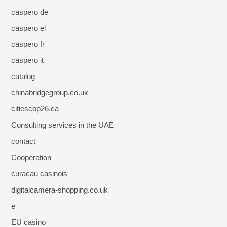
caspero de
caspero el
caspero fr
caspero it
catalog
chinabridgegroup.co.uk
citiescop26.ca
Consulting services in the UAE
contact
Cooperation
curacau casinois
digitalcamera-shopping.co.uk
e
EU casino