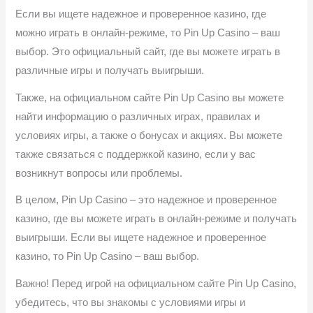
Если вы ищете надежное и проверенное казино, где
можно играть в онлайн-режиме, то Pin Up Casino – ваш
выбор. Это официальный сайт, где вы можете играть в
различные игры и получать выигрыши.
Также, на официальном сайте Pin Up Casino вы можете
найти информацию о различных играх, правилах и
условиях игры, а также о бонусах и акциях. Вы можете
также связаться с поддержкой казино, если у вас
возникнут вопросы или проблемы.
В целом, Pin Up Casino – это надежное и проверенное
казино, где вы можете играть в онлайн-режиме и получать
выигрыши. Если вы ищете надежное и проверенное
казино, то Pin Up Casino – ваш выбор.
Важно! Перед игрой на официальном сайте Pin Up Casino,
убедитесь, что вы знакомы с условиями игры и