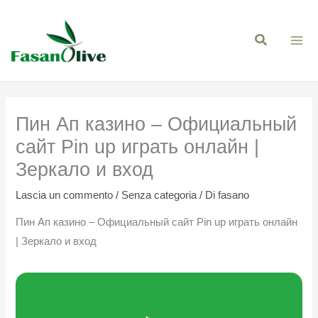
Vai
al
contenuto
Пин Ап казино – Официальный
сайт Pin up играть онлайн |
Зеркало и вход
Lascia un commento
/
Senza categoria
/ Di
fasano
Пин Ап казино – Официальный сайт Pin up играть онлайн
| Зеркало и вход