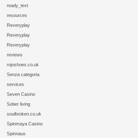
ready_text
resources
Reveryplay
Reveryplay
Reveryplay
reviews
rojoshoes.co.uk
Senza categoria
services
Seven Casino
Sober living
soulbroken.co.uk
Spinmaya Casino
Spinnaus