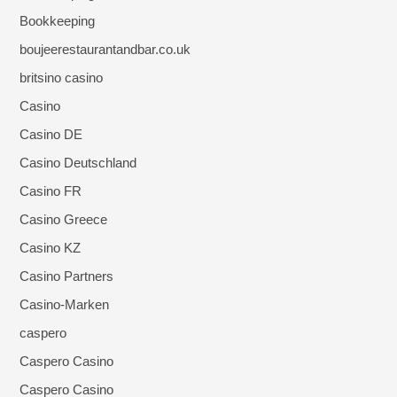
Bookkeeping
boujeerestaurantandbar.co.uk
britsino casino
Casino
Casino DE
Casino Deutschland
Casino FR
Casino Greece
Casino KZ
Casino Partners
Casino-Marken
caspero
Caspero Casino
Caspero Casino