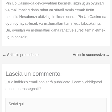
Pin Up Casino-da qeydiyyatdan keçmək, sizin üçün oyunları
və məlumatları daha rahat və sürətli təmin etmək üçün
necədir. Hesabınızı aktivləşdirdikdən sonra, Pin Up Casino-da
oyun oynayabilecek və məlumatları təmin edə biləcəksiniz.
Bu, oyunları və məlumatları daha rahat və sürətli təmin etmək
üçün necədir.
←
Articolo precedente
Articolo successivo
→
Lascia un commento
Il tuo indirizzo email non sarà pubblicato.
I campi obbligatori
sono contrassegnati
*
Scrivi
qui..