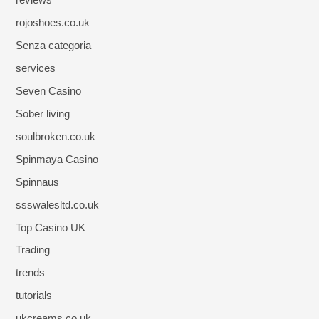
reviews
rojoshoes.co.uk
Senza categoria
services
Seven Casino
Sober living
soulbroken.co.uk
Spinmaya Casino
Spinnaus
ssswalesltd.co.uk
Top Casino UK
Trading
trends
tutorials
ukcreams.co.uk