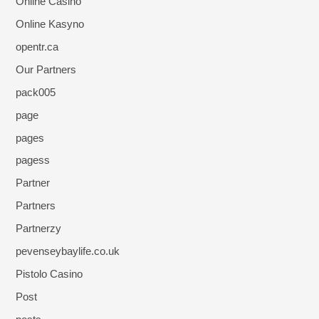
Online Casino
Online Kasyno
opentr.ca
Our Partners
pack005
page
pages
pagess
Partner
Partners
Partnerzy
pevenseybaylife.co.uk
Pistolo Casino
Post