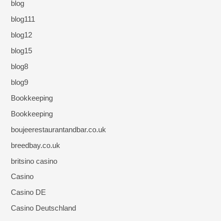
blog
blog111
blog12
blog15
blog8
blog9
Bookkeeping
Bookkeeping
boujeerestaurantandbar.co.uk
breedbay.co.uk
britsino casino
Casino
Casino DE
Casino Deutschland