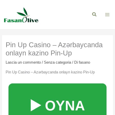
Vai
al
contenuto
Pin Up Casino – Azərbaycanda
onlayn kazino Pin-Up
Lascia un commento
/
Senza categoria
/ Di
fasano
Pin Up Casino – Azərbaycanda onlayn kazino Pin-Up
▶️ OYNA