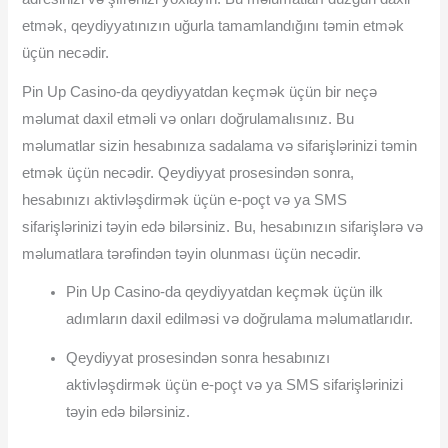
etmək, qeydiyyatınızın uğurla tamamlandığını təmin etmək
üçün necədir.
Pin Up Casino-da qeydiyyatdan keçmək üçün bir neçə
məlumat daxil etməli və onları doğrulamalısınız. Bu
məlumatlar sizin hesabınıza sadalama və sifarişlərinizi təmin
etmək üçün necədir. Qeydiyyat prosesindən sonra,
hesabınızı aktivləşdirmək üçün e-poçt və ya SMS
sifarişlərinizi təyin edə bilərsiniz. Bu, hesabınızın sifarişlərə və
məlumatlara tərəfindən təyin olunması üçün necədir.
Pin Up Casino-da qeydiyyatdan keçmək üçün ilk
adımların daxil edilməsi və doğrulama məlumatlarıdır.
Qeydiyyat prosesindən sonra hesabınızı
aktivləşdirmək üçün e-poçt və ya SMS sifarişlərinizi
təyin edə bilərsiniz.