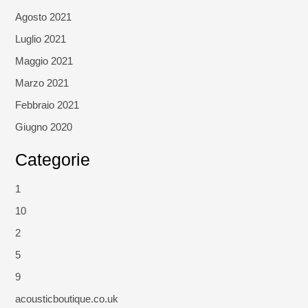
Agosto 2021
Luglio 2021
Maggio 2021
Marzo 2021
Febbraio 2021
Giugno 2020
Categorie
1
10
2
5
9
acousticboutique.co.uk