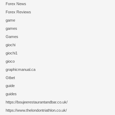
Forex News
Forex Reviews
game
games
Games
giochi
giochi1
gioco
graphicmanual.ca
Gtbet
guide
guides
https://boujeerestaurantandbar.co.uk/
https://www.thelondontriathlon.co.uk/