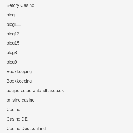
Betory Casino
blog
blog111
blog12
blog15
blog8
blog9
Bookkeeping
Bookkeeping
boujeerestaurantandbar.co.uk
britsino casino
Casino
Casino DE
Casino Deutschland