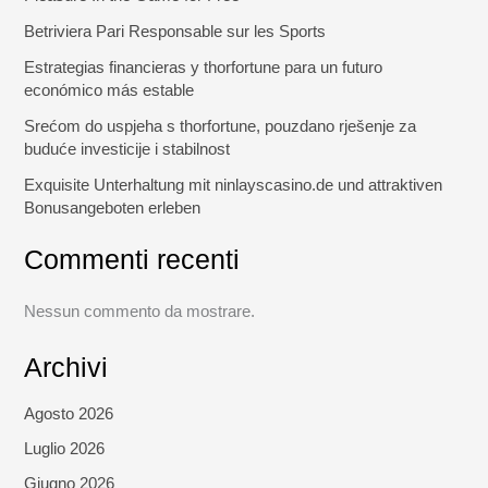
Betriviera Pari Responsable sur les Sports
Estrategias financieras y thorfortune para un futuro
económico más estable
Srećom do uspjeha s thorfortune, pouzdano rješenje za
buduće investicije i stabilnost
Exquisite Unterhaltung mit ninlayscasino.de und attraktiven
Bonusangeboten erleben
Commenti recenti
Nessun commento da mostrare.
Archivi
Agosto 2026
Luglio 2026
Giugno 2026