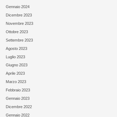
Gennaio 2024
Dicembre 2023
Novembre 2023
Ottobre 2023
Settembre 2023
Agosto 2023
Luglio 2023
Giugno 2023
Aprile 2023
Marzo 2023
Febbraio 2023
Gennaio 2023
Dicembre 2022
Gennaio 2022