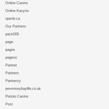
Online Casino
Online Kasyno
opentr.ca
Our Partners
pack005
page
pages
pagess
Partner
Partners
Partnerzy
pevenseybaylife.co.uk
Pistolo Casino
Post