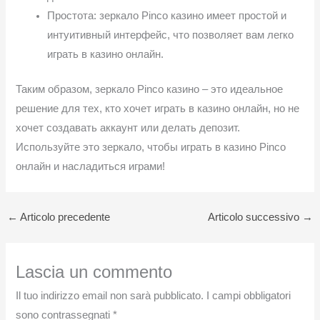
Простота: зеркало Pinco казино имеет простой и
интуитивный интерфейс, что позволяет вам легко
играть в казино онлайн.
Таким образом, зеркало Pinco казино – это идеальное
решение для тех, кто хочет играть в казино онлайн, но не
хочет создавать аккаунт или делать депозит.
Используйте это зеркало, чтобы играть в казино Pinco
онлайн и насладиться играми!
←
Articolo precedente
Articolo successivo
→
Lascia un commento
Il tuo indirizzo email non sarà pubblicato.
I campi obbligatori
sono contrassegnati
*