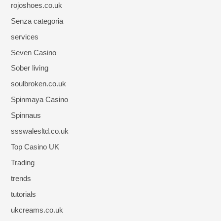
rojoshoes.co.uk
Senza categoria
services
Seven Casino
Sober living
soulbroken.co.uk
Spinmaya Casino
Spinnaus
ssswalesltd.co.uk
Top Casino UK
Trading
trends
tutorials
ukcreams.co.uk