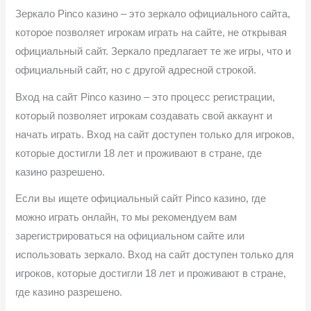
Зеркало Pinco казино – это зеркало официального сайта,
которое позволяет игрокам играть на сайте, не открывая
официальный сайт. Зеркало предлагает те же игры, что и
официальный сайт, но с другой адресной строкой.
Вход на сайт Pinco казино – это процесс регистрации,
который позволяет игрокам создавать свой аккаунт и
начать играть. Вход на сайт доступен только для игроков,
которые достигли 18 лет и проживают в стране, где
казино разрешено.
Если вы ищете официальный сайт Pinco казино, где
можно играть онлайн, то мы рекомендуем вам
зарегистрироваться на официальном сайте или
использовать зеркало. Вход на сайт доступен только для
игроков, которые достигли 18 лет и проживают в стране,
где казино разрешено.