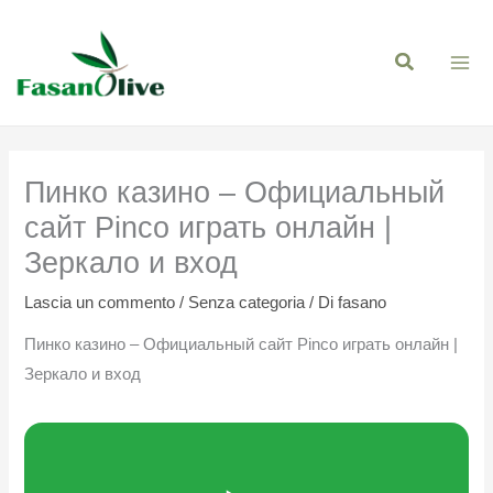
Vai
al
contenuto
Пинко казино – Официальный
сайт Pinco играть онлайн |
Зеркало и вход
Lascia un commento
/
Senza categoria
/ Di
fasano
Пинко казино – Официальный сайт Pinco играть онлайн |
Зеркало и вход