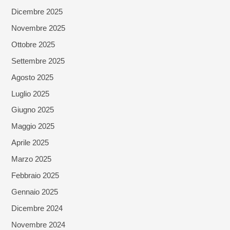
Dicembre 2025
Novembre 2025
Ottobre 2025
Settembre 2025
Agosto 2025
Luglio 2025
Giugno 2025
Maggio 2025
Aprile 2025
Marzo 2025
Febbraio 2025
Gennaio 2025
Dicembre 2024
Novembre 2024