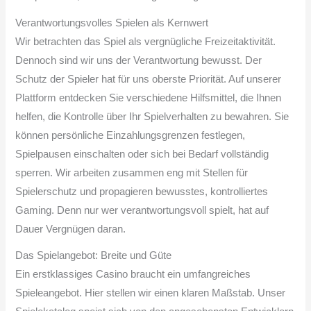
Verantwortungsvolles Spielen als Kernwert
Wir betrachten das Spiel als vergnügliche Freizeitaktivität.
Dennoch sind wir uns der Verantwortung bewusst. Der
Schutz der Spieler hat für uns oberste Priorität. Auf unserer
Plattform entdecken Sie verschiedene Hilfsmittel, die Ihnen
helfen, die Kontrolle über Ihr Spielverhalten zu bewahren. Sie
können persönliche Einzahlungsgrenzen festlegen,
Spielpausen einschalten oder sich bei Bedarf vollständig
sperren. Wir arbeiten zusammen eng mit Stellen für
Spielerschutz und propagieren bewusstes, kontrolliertes
Gaming. Denn nur wer verantwortungsvoll spielt, hat auf
Dauer Vergnügen daran.
Das Spielangebot: Breite und Güte
Ein erstklassiges Casino braucht ein umfangreiches
Spieleangebot. Hier stellen wir einen klaren Maßstab. Unser