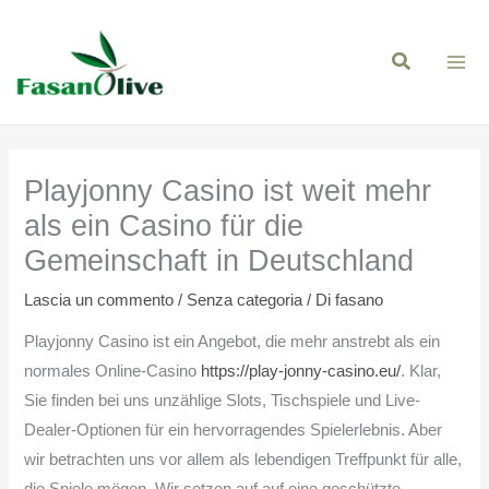
Vai
al
contenuto
Playjonny Casino ist weit mehr
als ein Casino für die
Gemeinschaft in Deutschland
Lascia un commento
/
Senza categoria
/ Di
fasano
Playjonny Casino ist ein Angebot, die mehr anstrebt als ein
normales Online-Casino
https://play-jonny-casino.eu/
. Klar,
Sie finden bei uns unzählige Slots, Tischspiele und Live-
Dealer-Optionen für ein hervorragendes Spielerlebnis. Aber
wir betrachten uns vor allem als lebendigen Treffpunkt für alle,