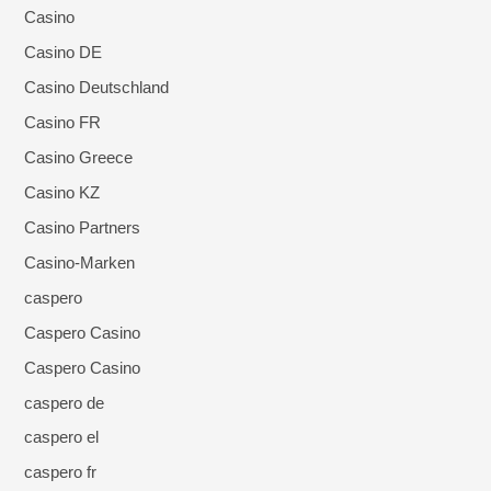
Casino
Casino DE
Casino Deutschland
Casino FR
Casino Greece
Casino KZ
Casino Partners
Casino-Marken
caspero
Caspero Casino
Caspero Casino
caspero de
caspero el
caspero fr