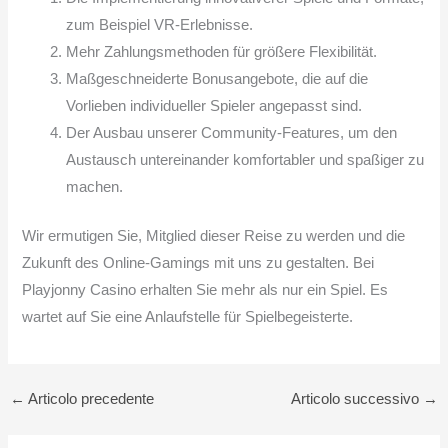
zum Beispiel VR-Erlebnisse.
Mehr Zahlungsmethoden für größere Flexibilität.
Maßgeschneiderte Bonusangebote, die auf die
Vorlieben individueller Spieler angepasst sind.
Der Ausbau unserer Community-Features, um den
Austausch untereinander komfortabler und spaßiger zu
machen.
Wir ermutigen Sie, Mitglied dieser Reise zu werden und die
Zukunft des Online-Gamings mit uns zu gestalten. Bei
Playjonny Casino erhalten Sie mehr als nur ein Spiel. Es
wartet auf Sie eine Anlaufstelle für Spielbegeisterte.
←
Articolo precedente
Articolo successivo
→