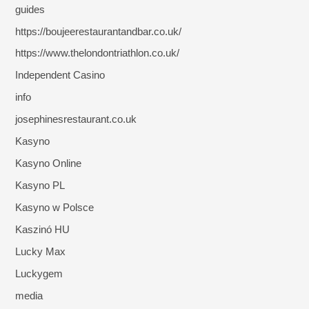
guides
https://boujeerestaurantandbar.co.uk/
https://www.thelondontriathlon.co.uk/
Independent Casino
info
josephinesrestaurant.co.uk
Kasyno
Kasyno Online
Kasyno PL
Kasyno w Polsce
Kaszinó HU
Lucky Max
Luckygem
media