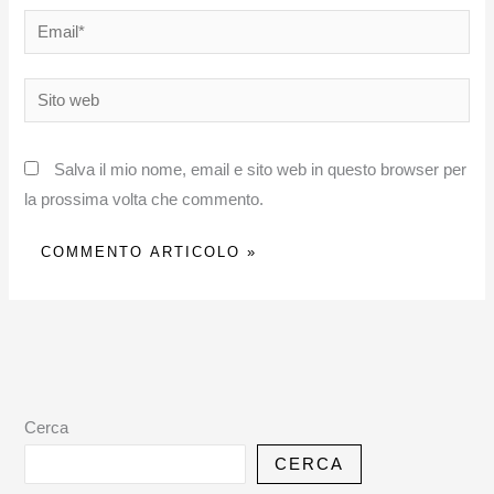
Email*
Sito
web
Salva il mio nome, email e sito web in questo browser per
la prossima volta che commento.
Cerca
CERCA