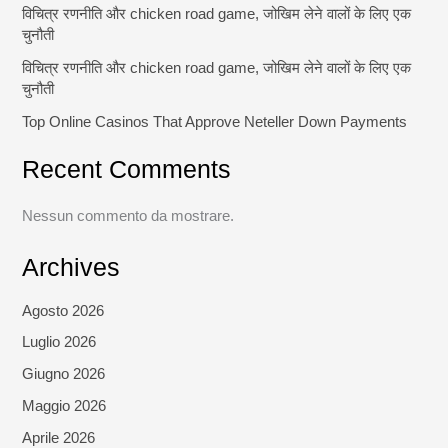
विचित्र रणनीति और chicken road game, जोखिम लेने वालों के लिए एक
चुनौती
विचित्र रणनीति और chicken road game, जोखिम लेने वालों के लिए एक
चुनौती
Top Online Casinos That Approve Neteller Down Payments
Recent Comments
Nessun commento da mostrare.
Archives
Agosto 2026
Luglio 2026
Giugno 2026
Maggio 2026
Aprile 2026