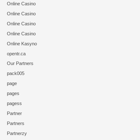
Online Casino
Online Casino
Online Casino
Online Casino
Online Kasyno
opentr.ca
Our Partners
pack005
page
pages
pagess
Partner
Partners
Partnerzy