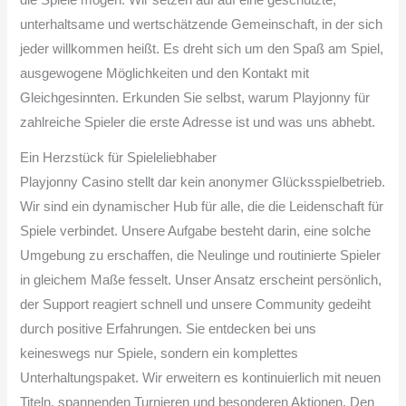
die Spiele mögen. Wir setzen auf auf eine geschützte,
unterhaltsame und wertschätzende Gemeinschaft, in der sich
jeder willkommen heißt. Es dreht sich um den Spaß am Spiel,
ausgewogene Möglichkeiten und den Kontakt mit
Gleichgesinnten. Erkunden Sie selbst, warum Playjonny für
zahlreiche Spieler die erste Adresse ist und was uns abhebt.
Ein Herzstück für Spieleliebhaber
Playjonny Casino stellt dar kein anonymer Glücksspielbetrieb.
Wir sind ein dynamischer Hub für alle, die die Leidenschaft für
Spiele verbindet. Unsere Aufgabe besteht darin, eine solche
Umgebung zu erschaffen, die Neulinge und routinierte Spieler
in gleichem Maße fesselt. Unser Ansatz erscheint persönlich,
der Support reagiert schnell und unsere Community gedeiht
durch positive Erfahrungen. Sie entdecken bei uns
keineswegs nur Spiele, sondern ein komplettes
Unterhaltungspaket. Wir erweitern es kontinuierlich mit neuen
Titeln, spannenden Turnieren und besonderen Aktionen. Den