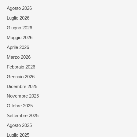
Agosto 2026
Luglio 2026
Giugno 2026
Maggio 2026
Aprile 2026
Marzo 2026
Febbraio 2026
Gennaio 2026
Dicembre 2025
Novembre 2025
Ottobre 2025
Settembre 2025
Agosto 2025
Luglio 2025