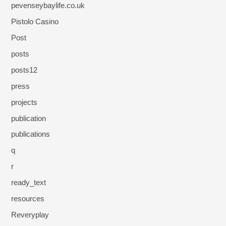
pevenseybaylife.co.uk
Pistolo Casino
Post
posts
posts12
press
projects
publication
publications
q
r
ready_text
resources
Reveryplay