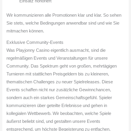
Einsatz honoriert
Wir kommunizieren alle Promotionen klar und klar. So sehen
Sie stets, welche Bedingungen anwendbar sind und wie Sie
mitmachen können.
Exklusive Community-Events
Was Playjonny Casino eigentlich ausmacht, sind die
regelmäßigen Events und Veranstaltungen für unsere
Community. Das Spektrum geht von großen, mehrtägigen
Turnieren mit stattlichen Preisgeldern bis zu kleineren,
thematischen Challenges zu neuer Spielreleases. Diese
Events schaffen nicht nur zusätzliche Gewinnchancen,
sondern auch ein starkes Gemeinschaftsgefühl. Spieler
kommunizieren über geteilte Erlebnisse und gehen in
kollegialen Wettbewerb. Wir beobachten, welche Spiele
äußerst beliebt sind, und gestalten unsere Events
entsprechend, um höchste Begeisterung zu entfachen.