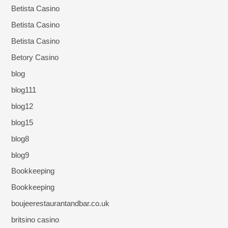
Betista Casino
Betista Casino
Betista Casino
Betory Casino
blog
blog111
blog12
blog15
blog8
blog9
Bookkeeping
Bookkeeping
boujeerestaurantandbar.co.uk
britsino casino