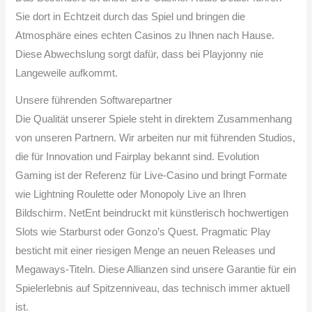
Sie dort in Echtzeit durch das Spiel und bringen die
Atmosphäre eines echten Casinos zu Ihnen nach Hause.
Diese Abwechslung sorgt dafür, dass bei Playjonny nie
Langeweile aufkommt.
Unsere führenden Softwarepartner
Die Qualität unserer Spiele steht in direktem Zusammenhang
von unseren Partnern. Wir arbeiten nur mit führenden Studios,
die für Innovation und Fairplay bekannt sind. Evolution
Gaming ist der Referenz für Live-Casino und bringt Formate
wie Lightning Roulette oder Monopoly Live an Ihren
Bildschirm. NetEnt beindruckt mit künstlerisch hochwertigen
Slots wie Starburst oder Gonzo’s Quest. Pragmatic Play
besticht mit einer riesigen Menge an neuen Releases und
Megaways-Titeln. Diese Allianzen sind unsere Garantie für ein
Spielerlebnis auf Spitzenniveau, das technisch immer aktuell
ist.