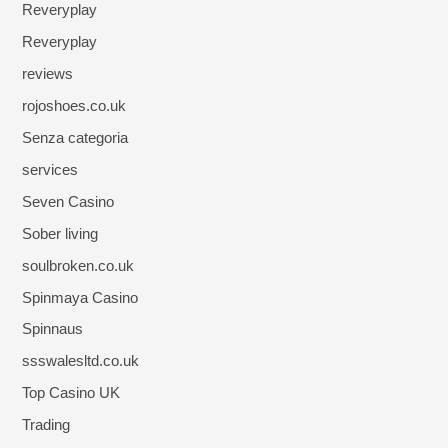
Reveryplay
Reveryplay
reviews
rojoshoes.co.uk
Senza categoria
services
Seven Casino
Sober living
soulbroken.co.uk
Spinmaya Casino
Spinnaus
ssswalesltd.co.uk
Top Casino UK
Trading