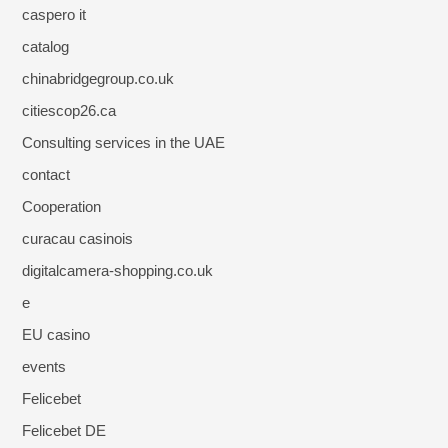
caspero it
catalog
chinabridgegroup.co.uk
citiescop26.ca
Consulting services in the UAE
contact
Cooperation
curacau casinois
digitalcamera-shopping.co.uk
e
EU casino
events
Felicebet
Felicebet DE