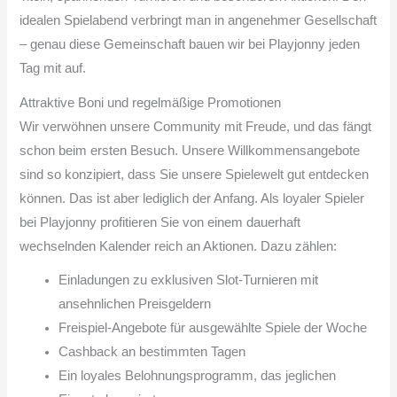
idealen Spielabend verbringt man in angenehmer Gesellschaft
– genau diese Gemeinschaft bauen wir bei Playjonny jeden
Tag mit auf.
Attraktive Boni und regelmäßige Promotionen
Wir verwöhnen unsere Community mit Freude, und das fängt
schon beim ersten Besuch. Unsere Willkommensangebote
sind so konzipiert, dass Sie unsere Spielewelt gut entdecken
können. Das ist aber lediglich der Anfang. Als loyaler Spieler
bei Playjonny profitieren Sie von einem dauerhaft
wechselnden Kalender reich an Aktionen. Dazu zählen:
Einladungen zu exklusiven Slot-Turnieren mit
ansehnlichen Preisgeldern
Freispiel-Angebote für ausgewählte Spiele der Woche
Cashback an bestimmten Tagen
Ein loyales Belohnungsprogramm, das jeglichen