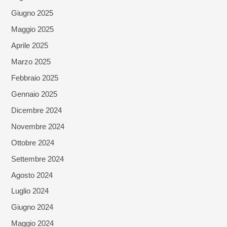
Giugno 2025
Maggio 2025
Aprile 2025
Marzo 2025
Febbraio 2025
Gennaio 2025
Dicembre 2024
Novembre 2024
Ottobre 2024
Settembre 2024
Agosto 2024
Luglio 2024
Giugno 2024
Maggio 2024