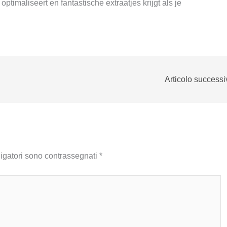
optimaliseert en fantastische extraatjes krijgt als je
Articolo success
ligatori sono contrassegnati
*