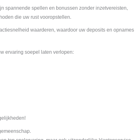
ijn spannende spellen en bonussen zonder inzetvereisten,
hoden die uw rust vooropstellen.
nsactiesnelheid waarderen, waardoor uw deposits en opnames
w ervaring soepel laten verlopen:
gelijkheden!
e gemeenschap.