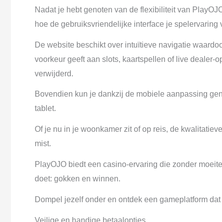
Nadat je hebt genoten van de flexibiliteit van PlayOJ
hoe de gebruiksvriendelijke interface je spelervaring 
De website beschikt over intuïtieve navigatie waardoor
voorkeur geeft aan slots, kaartspellen of live dealer-op
verwijderd.
Bovendien kun je dankzij de mobiele aanpassing gen
tablet.
Of je nu in je woonkamer zit of op reis, de kwalitatie
mist.
PlayOJO biedt een casino-ervaring die zonder moeite a
doet: gokken en winnen.
Dompel jezelf onder en ontdek een gameplatform dat
Veilige en handige betaalopties