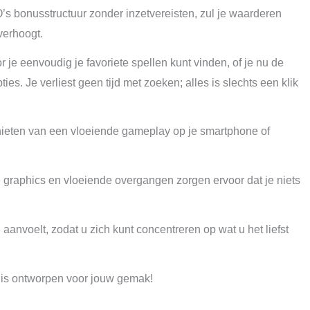
O’s bonusstructuur zonder inzetvereisten, zul je waarderen
verhoogt.
 je eenvoudig je favoriete spellen kunt vinden, of je nu de
ties. Je verliest geen tijd met zoeken; alles is slechts een klik
ieten van een vloeiende gameplay op je smartphone of
ve graphics en vloeiende overgangen zorgen ervoor dat je niets
anvoelt, zodat u zich kunt concentreren op wat u het liefst
 is ontworpen voor jouw gemak!