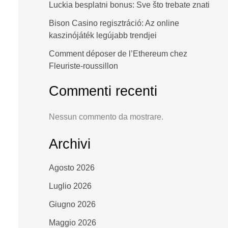
Luckia besplatni bonus: Sve što trebate znati
Bison Casino regisztráció: Az online
kaszinójáték legújabb trendjei
Comment déposer de l’Ethereum chez
Fleuriste-roussillon
Commenti recenti
Nessun commento da mostrare.
Archivi
Agosto 2026
Luglio 2026
Giugno 2026
Maggio 2026