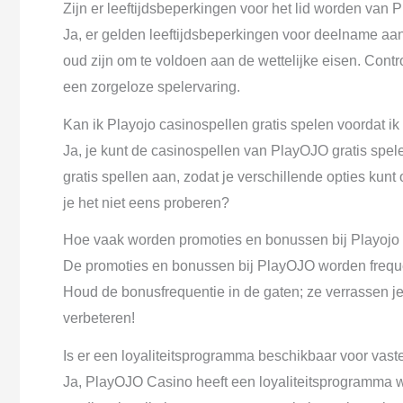
Zijn er leeftijdsbeperkingen voor het lid worden van
Ja, er gelden leeftijdsbeperkingen voor deelname a
oud zijn om te voldoen aan de wettelijke eisen. Controle
een zorgeloze spelervaring.
Kan ik Playojo casinospellen gratis spelen voordat ik
Ja, je kunt de casinospellen van PlayOJO gratis spel
gratis spellen aan, zodat je verschillende opties kun
je het niet eens proberen?
Hoe vaak worden promoties en bonussen bij Playojo
De promoties en bonussen bij PlayOJO worden frequen
Houd de bonusfrequentie in de gaten; ze verrassen je
verbeteren!
Is er een loyaliteitsprogramma beschikbaar voor vast
Ja, PlayOJO Casino heeft een loyaliteitsprogramma w