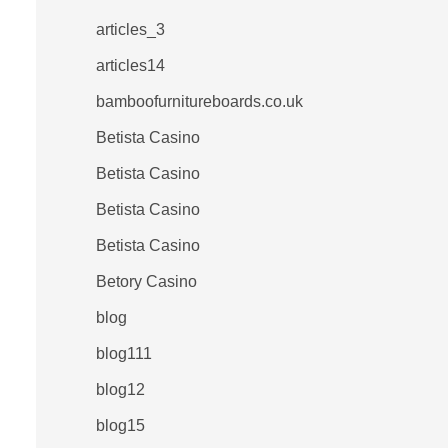
articles_3
articles14
bamboofurnitureboards.co.uk
Betista Casino
Betista Casino
Betista Casino
Betista Casino
Betory Casino
blog
blog111
blog12
blog15