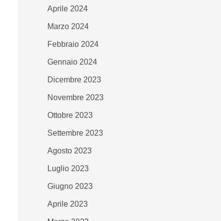
Aprile 2024
Marzo 2024
Febbraio 2024
Gennaio 2024
Dicembre 2023
Novembre 2023
Ottobre 2023
Settembre 2023
Agosto 2023
Luglio 2023
Giugno 2023
Aprile 2023