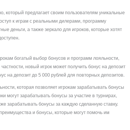
ино, который предлагает своим пользователям уникальные
оступ к играм с реальными дилерами, программу
ные деньги, а также зеркало для игроков, которые хотят
доступен.
рокам богатый выбор бонусов и программ лояльности,
 частности, новый игрок может получить бонус на депозит
нус на депозит до 5 000 рублей для повторных депозитов.
ьности, которая позволяет игрокам зарабатывать бонусы
ки могут зарабатывать бонусы за участие в турнирах,
кже зарабатывать бонусы за каждую сделанную ставку.
преимущества и бонусы, которые могут помочь им