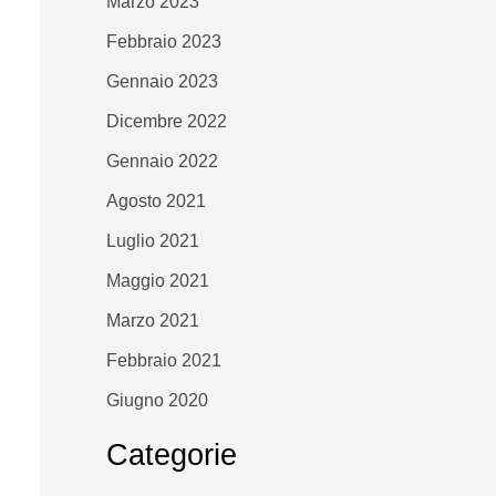
Marzo 2023
Febbraio 2023
Gennaio 2023
Dicembre 2022
Gennaio 2022
Agosto 2021
Luglio 2021
Maggio 2021
Marzo 2021
Febbraio 2021
Giugno 2020
Categorie