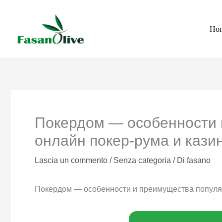
Vai
al
Ho
contenuto
Покердом — особенности 
онлайн покер-рума и кази
Lascia un commento
/
Senza categoria
/ Di
fasano
Покердом — особенности и преимущества популяр