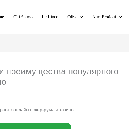
me
Chi Siamo
Le Linee
Olive
Altri Prodotti
и преимущества популярного
но
ного онлайн покер-рума и казино