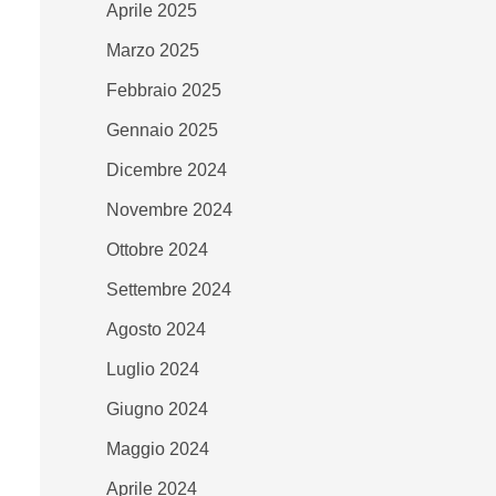
Aprile 2025
Marzo 2025
Febbraio 2025
Gennaio 2025
Dicembre 2024
Novembre 2024
Ottobre 2024
Settembre 2024
Agosto 2024
Luglio 2024
Giugno 2024
Maggio 2024
Aprile 2024