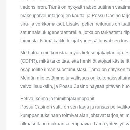
tiedonsiirron. Tämä on nykyään absoluuttinen vaatimus.
maksupalveluntarjoajien kautta, ja Possu Casino tarjoa
siru- ja verkkomaksut. Lisäksi pelien reiluruus on 
satunnaislukugeneraattoreilla, jotka on tarkastettu r
toimesta. Nämä kaikki tekijät yhdessä luovat sen turva
Me haluamme korostaa myös tietosuojakäytäntöjä. Po
(GDPR), mikä tarkoittaa, että henkilötietojasi käsitellä
osapuolille ilman suostumustasi. Tämä on erityisen tä
Meidän mielestämme turvallisuus on kokonaisvaltainen 
velvollisuuksiin, ja Possu Casino näyttää pitävän hu
Pelivalikoima ja toimittajakumppanit
Possu Casinon valtti on sen laaja ja runsas pelivalik
kumppanuuksinaan toimivat alan johtavat tarjoajat, mik
ulkoasultaan mukaansatempaavia. Tämä yhteistyö varm