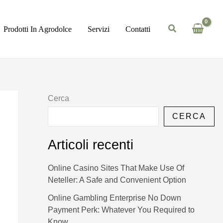
Prodotti In Agrodolce
Servizi
Contatti
Cerca
CERCA
Articoli recenti
Online Casino Sites That Make Use Of
Neteller: A Safe and Convenient Option
Online Gambling Enterprise No Down
Payment Perk: Whatever You Required to
Know