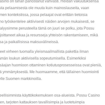
Casino on tähän panostanut vahvasti. Heidän vakuutuksensa
sesta pelaamisesta ole muuta kuin mainoslauseita, vaan
en kontekstissa, jossa pelaajat ovat erittäin tietoisia
no työskentelee aktiivisesti näiden arvojen mukaisesti, se
alyysimme perusteella tämä on juuri se polku, jota Possu
joittaneet aikaa ja resursseja yhteisön rakentamiseen, mikä
sa ja paikallisissa maksuvälineissä.
neet virheen tuomalla yleismaailmallista pakettia ilman
ämän loukun aktiivisella sopeutumisella. Esimerkiksi
esäajan huomioon ottaminen kotiutusprosesseissa ovat pieniä,
isestä ymmärryksestä. Me huomaamme, että tällainen huomiointi
elle Suomen markkinoilla.
 oleellisimmista käyttökokemuksen osa-alueista. Possu Casino
, tarjoten kattauksen tavallisimpia ja luotetuimpia