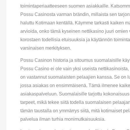
toimintaperiaatteeseen suomen asiakkaille. Katsomme 
Possu Casinosta varman brändin, millaista sen tarjont
haluttu Kotimaan kentällä. Käymme tarkasti kaiken ma
arvioida, onko tämä kyseinen nettikasino juuri omien 
korostaen todellisia etuisuuksia ja käytännön toimintaa
varsinaisen merkityksen.
Possu Casinon historia ja sitoumus suomalaisille käytt
Possu Casino ei ole vain yksi useista nettikasinoista,
on vastannut suomalaisten pelaajien kanssa. Se on luo
jossa asiakas on ensimmäisenä. Tämä ilmenee kaikes
asiakaspalveluun. Suomalaisille tarjottu kokonaisuus
tarpeet, mikä tekee siitä todella suomalaisen pelaaja
tämän taustalla on ymmärrys siitä, mitä kotimaiset pel
palvelua ilman turhia monimutkaisuuksia.