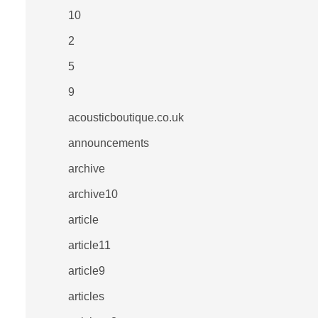
10
2
5
9
acousticboutique.co.uk
announcements
archive
archive10
article
article11
article9
articles