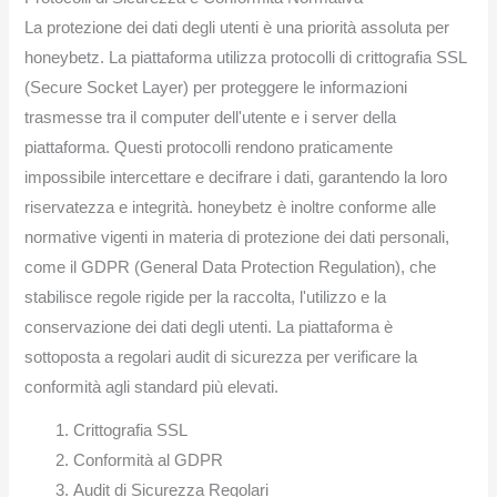
La protezione dei dati degli utenti è una priorità assoluta per
honeybetz. La piattaforma utilizza protocolli di crittografia SSL
(Secure Socket Layer) per proteggere le informazioni
trasmesse tra il computer dell'utente e i server della
piattaforma. Questi protocolli rendono praticamente
impossibile intercettare e decifrare i dati, garantendo la loro
riservatezza e integrità. honeybetz è inoltre conforme alle
normative vigenti in materia di protezione dei dati personali,
come il GDPR (General Data Protection Regulation), che
stabilisce regole rigide per la raccolta, l'utilizzo e la
conservazione dei dati degli utenti. La piattaforma è
sottoposta a regolari audit di sicurezza per verificare la
conformità agli standard più elevati.
Crittografia SSL
Conformità al GDPR
Audit di Sicurezza Regolari