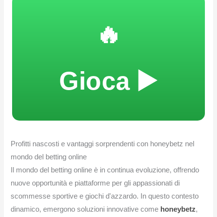
🔥
Gioca ▶️
Profitti nascosti e vantaggi sorprendenti con honeybetz nel
mondo del betting online
Il mondo del betting online è in continua evoluzione, offrendo
nuove opportunità e piattaforme per gli appassionati di
scommesse sportive e giochi d'azzardo. In questo contesto
dinamico, emergono soluzioni innovative come
honeybetz
,