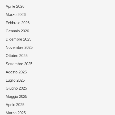
Aprile 2026
Marzo 2026
Febbraio 2026
Gennaio 2026
Dicembre 2025
Novembre 2025
Ottobre 2025
Settembre 2025
Agosto 2025
Luglio 2025
Giugno 2025
Maggio 2025
Aprile 2025
Marzo 2025