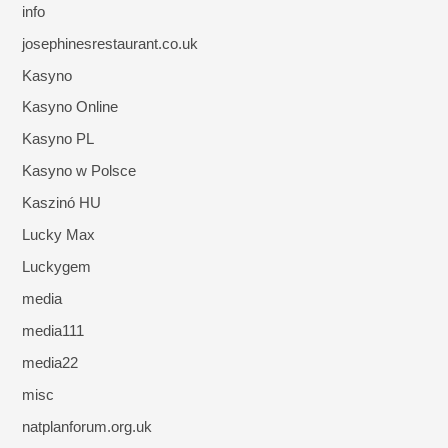
info
josephinesrestaurant.co.uk
Kasyno
Kasyno Online
Kasyno PL
Kasyno w Polsce
Kaszinó HU
Lucky Max
Luckygem
media
media111
media22
misc
natplanforum.org.uk