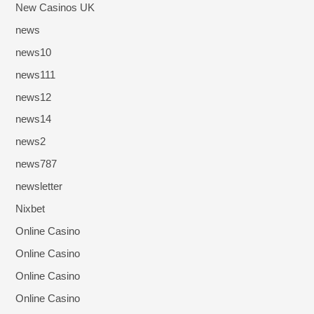
New Casinos UK
news
news10
news111
news12
news14
news2
news787
newsletter
Nixbet
Online Casino
Online Casino
Online Casino
Online Casino