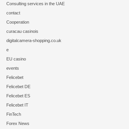
Consulting services in the UAE
contact
Cooperation
curacau casinois
digitalcamera-shopping.co.uk
e
EU casino
events
Felicebet
Felicebet DE
Felicebet ES
Felicebet IT
FinTech
Forex News