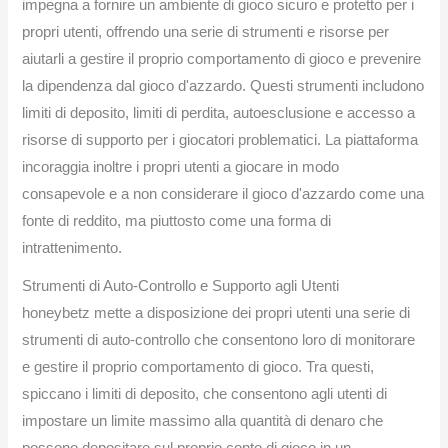
impegna a fornire un ambiente di gioco sicuro e protetto per i
propri utenti, offrendo una serie di strumenti e risorse per
aiutarli a gestire il proprio comportamento di gioco e prevenire
la dipendenza dal gioco d'azzardo. Questi strumenti includono
limiti di deposito, limiti di perdita, autoesclusione e accesso a
risorse di supporto per i giocatori problematici. La piattaforma
incoraggia inoltre i propri utenti a giocare in modo
consapevole e a non considerare il gioco d'azzardo come una
fonte di reddito, ma piuttosto come una forma di
intrattenimento.
Strumenti di Auto-Controllo e Supporto agli Utenti
honeybetz mette a disposizione dei propri utenti una serie di
strumenti di auto-controllo che consentono loro di monitorare
e gestire il proprio comportamento di gioco. Tra questi,
spiccano i limiti di deposito, che consentono agli utenti di
impostare un limite massimo alla quantità di denaro che