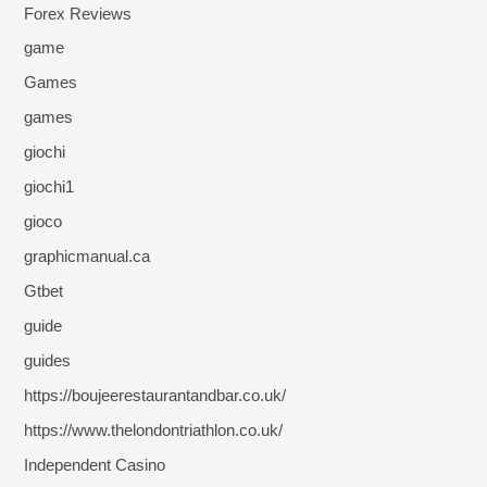
Forex Reviews
game
Games
games
giochi
giochi1
gioco
graphicmanual.ca
Gtbet
guide
guides
https://boujeerestaurantandbar.co.uk/
https://www.thelondontriathlon.co.uk/
Independent Casino