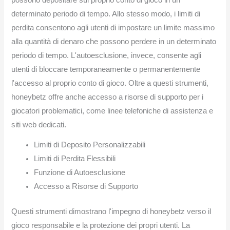
possono depositare sul proprio conto di gioco in un
determinato periodo di tempo. Allo stesso modo, i limiti di
perdita consentono agli utenti di impostare un limite massimo
alla quantità di denaro che possono perdere in un determinato
periodo di tempo. L'autoesclusione, invece, consente agli
utenti di bloccare temporaneamente o permanentemente
l'accesso al proprio conto di gioco. Oltre a questi strumenti,
honeybetz offre anche accesso a risorse di supporto per i
giocatori problematici, come linee telefoniche di assistenza e
siti web dedicati.
Limiti di Deposito Personalizzabili
Limiti di Perdita Flessibili
Funzione di Autoesclusione
Accesso a Risorse di Supporto
Questi strumenti dimostrano l'impegno di honeybetz verso il
gioco responsabile e la protezione dei propri utenti. La