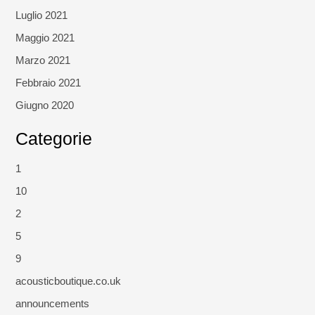
Luglio 2021
Maggio 2021
Marzo 2021
Febbraio 2021
Giugno 2020
Categorie
1
10
2
5
9
acousticboutique.co.uk
announcements