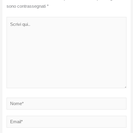
sono contrassegnati
*
Scrivi
qui..
Nome*
Email*