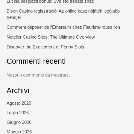
Luckia besplatni bonus: Sve što trebate znati
Bison Casino regisztráció: Az online kaszinójáték legújabb
trendjei
Comment déposer de l’Ethereum chez Fleuriste-roussillon
Neteller Casino Sites: The Ultimate Overview
Discover the Excitement of Penny Slots
Commenti recenti
Nessun commento da mostrare.
Archivi
Agosto 2026
Luglio 2026
Giugno 2026
Maggio 2026