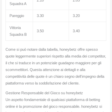
2.10
2.05
Squadra A
Pareggio
3.30
3.20
Vittoria
3.50
3.40
Squadra B
Come si può notare dalla tabella, honeybetz offre spesso
quote leggermente superiori rispetto alla media dei competitor,
il che si traduce in un potenziale guadagno maggiore per gli
scommettitori. Questa attenzione ai dettagli e alla
competitività delle quote è un chiaro segno dell'impegno della
piattaforma verso la soddisfazione del cliente.
Gestione Responsabile del Gioco su honeybetz
Un aspetto fondamentale di qualsiasi piattaforma di betting
online è la promozione del gioco responsabile. honeybetz si