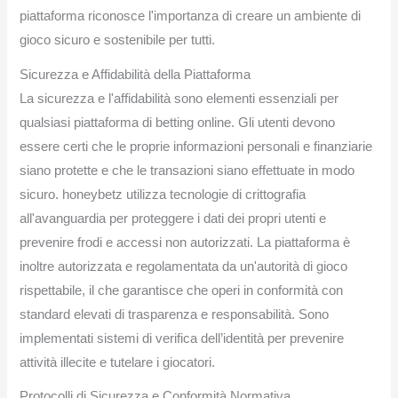
piattaforma riconosce l'importanza di creare un ambiente di
gioco sicuro e sostenibile per tutti.
Sicurezza e Affidabilità della Piattaforma
La sicurezza e l'affidabilità sono elementi essenziali per
qualsiasi piattaforma di betting online. Gli utenti devono
essere certi che le proprie informazioni personali e finanziarie
siano protette e che le transazioni siano effettuate in modo
sicuro. honeybetz utilizza tecnologie di crittografia
all'avanguardia per proteggere i dati dei propri utenti e
prevenire frodi e accessi non autorizzati. La piattaforma è
inoltre autorizzata e regolamentata da un'autorità di gioco
rispettabile, il che garantisce che operi in conformità con
standard elevati di trasparenza e responsabilità. Sono
implementati sistemi di verifica dell’identità per prevenire
attività illecite e tutelare i giocatori.
Protocolli di Sicurezza e Conformità Normativa