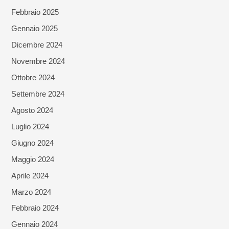
Febbraio 2025
Gennaio 2025
Dicembre 2024
Novembre 2024
Ottobre 2024
Settembre 2024
Agosto 2024
Luglio 2024
Giugno 2024
Maggio 2024
Aprile 2024
Marzo 2024
Febbraio 2024
Gennaio 2024