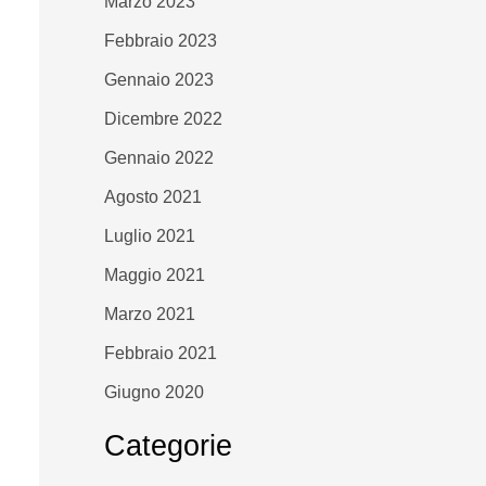
Marzo 2023
Febbraio 2023
Gennaio 2023
Dicembre 2022
Gennaio 2022
Agosto 2021
Luglio 2021
Maggio 2021
Marzo 2021
Febbraio 2021
Giugno 2020
Categorie