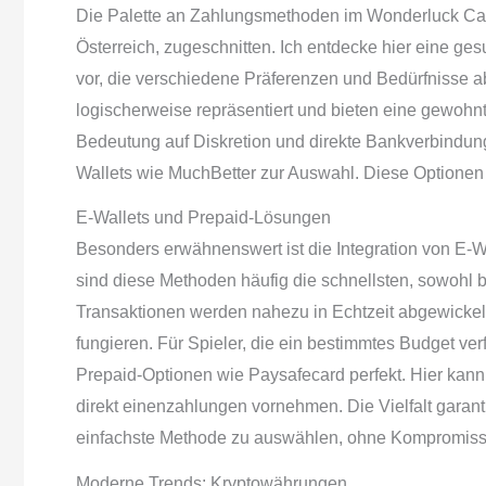
Die Palette an Zahlungsmethoden im Wonderluck Casin
Österreich, zugeschnitten. Ich entdecke hier eine g
vor, die verschiedene Präferenzen und Bedürfnisse 
logischerweise repräsentiert und bieten eine gewohnte
Bedeutung auf Diskretion und direkte Bankverbindun
Wallets wie MuchBetter zur Auswahl. Diese Optionen v
E-Wallets und Prepaid-Lösungen
Besonders erwähnenswert ist die Integration von E-Wa
sind diese Methoden häufig die schnellsten, sowohl 
Transaktionen werden nahezu in Echtzeit abgewickel
fungieren. Für Spieler, die ein bestimmtes Budget ve
Prepaid-Optionen wie Paysafecard perfekt. Hier kan
direkt einenzahlungen vornehmen. Die Vielfalt garantier
einfachste Methode zu auswählen, ohne Kompromiss
Moderne Trends: Kryptowährungen