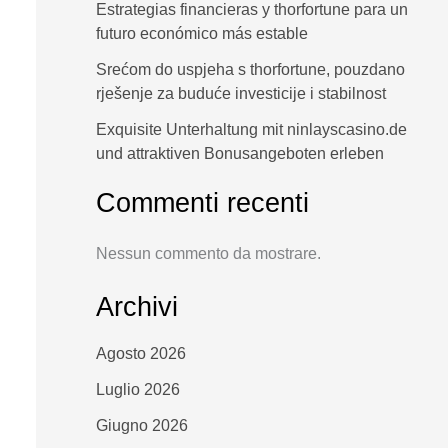
Estrategias financieras y thorfortune para un
futuro económico más estable
Srećom do uspjeha s thorfortune, pouzdano
rješenje za buduće investicije i stabilnost
Exquisite Unterhaltung mit ninlayscasino.de
und attraktiven Bonusangeboten erleben
Commenti recenti
Nessun commento da mostrare.
Archivi
Agosto 2026
Luglio 2026
Giugno 2026