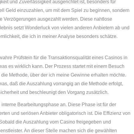
keit und Zuverlässigkeit ausgerichtet ist, besonders für
nell Geld einzuzahlen, um mit dem Spiel zu beginnen, sondern
e Verzögerungen ausgezahlt werden. Diese nahtlose
rlebnis setzt Wonderluck von vielen anderen Anbietern ab und
mlichkeit, die ich in meiner Analyse besonders schätze.
ahre Prüfstein für die Transaktionsqualität eines Casinos in
as es wirklich kann. Der Prozess startet mit einem Besuch
die Methode, über der ich meine Gewinne erhalten möchte.
as, daß die Auszahlung vorrangig an die Methode erfolgt,
icherheit und beschleunigt den Vorgang zusätzlich.
 interne Bearbeitungsphase an. Diese Phase ist für der
rten und seriösen Anbieter obligatorisch ist. Die Effizienz von
. Sobald die Auszahlung vom Casino freigegeben und
nstleister. An dieser Stelle machen sich die gewählten