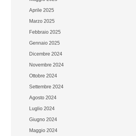
Aprile 2025
Marzo 2025
Febbraio 2025
Gennaio 2025
Dicembre 2024
Novembre 2024
Ottobre 2024
Settembre 2024
Agosto 2024
Luglio 2024
Giugno 2024
Maggio 2024