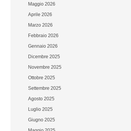
Maggio 2026
Aprile 2026
Marzo 2026
Febbraio 2026
Gennaio 2026
Dicembre 2025
Novembre 2025
Ottobre 2025
Settembre 2025
Agosto 2025
Luglio 2025
Giugno 2025
Maggio 2025