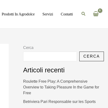
Prodotti In Agrodolce
Servizi
Contatti
Cerca
CERCA
Articoli recenti
Roulette Free Play: A Comprehensive
Overview to Taking Pleasure In the Game for
Free
Betriviera Pari Responsable sur les Sports