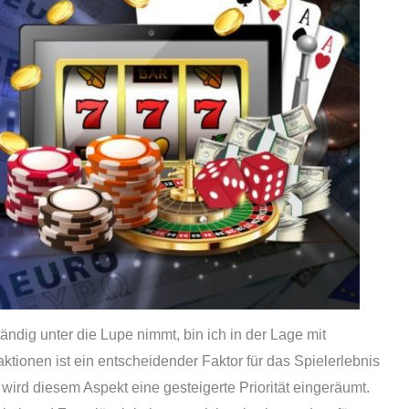
ändig unter die Lupe nimmt, bin ich in der Lage mit
ionen ist ein entscheidender Faktor für das Spielerlebnis
wird diesem Aspekt eine gesteigerte Priorität eingeräumt.