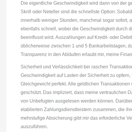
Die eigentliche Geschwindigkeit wird dann von der 
Skrill oder Neteller sind die schnellste Option: Sobal
innerhalb weniger Stunden, manchmal sogar sofort, 
ebenfalls schnell, wobei die Geschwindigkeit durch
beeinflusst wird. Auszahlungen auf Kredit- oder Deb
üblicherweise zwischen 1 und 5 Bankarbeitstagen, da 
Transparenz in den Abläufen erlaubt mir, meine Fin
Sicherheit und Verlässlichkeit bei raschen Transakti
Geschwindigkeit auf Lasten der Sicherheit zu opfern,
Gleichgewicht perfekt. Alle geldlichen Transaktion
geschützt. Das impliziert, dass meine vertraulichen 
von Unbefugten ausgelesen werden können. Darüber 
etablierten Zahlungsdienstleistern zusammen, die ihr
mehrstufige Absicherung gibt mir das erforderliche V
auszuführen.