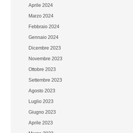
Aprile 2024
Marzo 2024
Febbraio 2024
Gennaio 2024
Dicembre 2023
Novembre 2023
Ottobre 2023
Settembre 2023
Agosto 2023
Luglio 2023
Giugno 2023
Aprile 2023