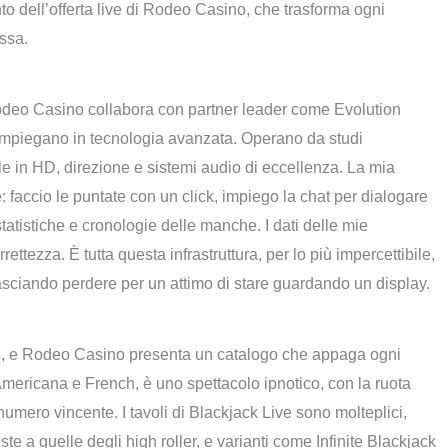
o dell’offerta live di Rodeo Casino, che trasforma ogni
ssa.
Rodeo Casino collabora con partner leader come Evolution
mpiegano in tecnologia avanzata. Operano da studi
ple in HD, direzione e sistemi audio di eccellenza. La mia
: faccio le puntate con un click, impiego la chat per dialogare
 statistiche e cronologie delle manche. I dati delle mie
ttezza. È tutta questa infrastruttura, per lo più impercettibile,
asciando perdere per un attimo di stare guardando un display.
sici, e Rodeo Casino presenta un catalogo che appaga ogni
Americana e French, è uno spettacolo ipnotico, con la ruota
 numero vincente. I tavoli di Blackjack Live sono molteplici,
ste a quelle degli high roller, e varianti come Infinite Blackjack