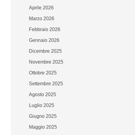
Aprile 2026
Marzo 2026
Febbraio 2026
Gennaio 2026
Dicembre 2025
Novembre 2025
Ottobre 2025
Settembre 2025
Agosto 2025
Luglio 2025
Giugno 2025
Maggio 2025