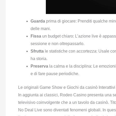
Guarda
prima di giocare: Prenditi qualche minut
delle mani.
Fissa
un budget chiaro: L’azione live è appass
sessione e non oltrepassarlo.
Sfrutta
le statistiche con accortezza: Usale co
ha storia.
Preserva
la calma e la disciplina: Le emozion
e di fare pause periodiche.
Le originali Game Show e Giochi da casinò Interattivi
In aggiunta ai classici, Rodeo Casino presenta una se
televisivo coinvolgente che a un tavolo da casinò. T
No Deal Live sono diventati fenomeni globali. In ques