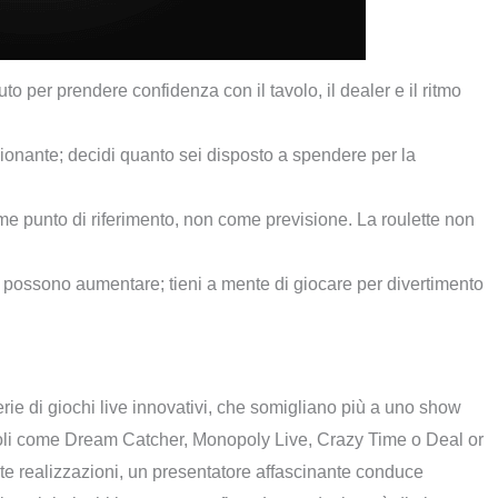
o per prendere confidenza con il tavolo, il dealer e il ritmo
ionante; decidi quanto sei disposto a spendere per la
me punto di riferimento, non come previsione. La roulette non
i possono aumentare; tieni a mente di giocare per divertimento
rie di giochi live innovativi, che somigliano più a uno show
itoli come Dream Catcher, Monopoly Live, Crazy Time o Deal or
te realizzazioni, un presentatore affascinante conduce