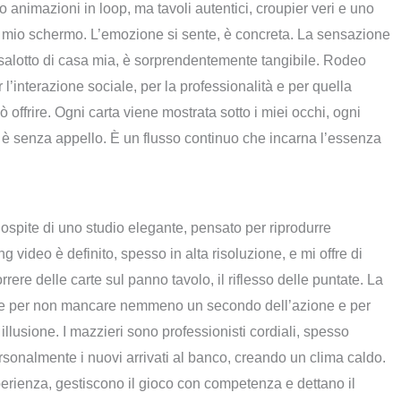
 o animazioni in loop, ma tavoli autentici, croupier veri e uno
 il mio schermo. L’emozione si sente, è concreta. La sensazione
l salotto di casa mia, è sorprendentemente tangibile. Rodeo
r l’interazione sociale, per la professionalità e per quella
 offrire. Ogni carta viene mostrata sotto i miei occhi, ogni
di è senza appello. È un flusso continuo che incarna l’essenza
spite di uno studio elegante, pensato per riprodurre
ng video è definito, spesso in alta risoluzione, e mi offre di
rere delle carte sul panno tavolo, il riflesso delle puntate. La
le per non mancare nemmeno un secondo dell’azione e per
llusione. I mazzieri sono professionisti cordiali, spesso
sonalmente i nuovi arrivati al banco, creando un clima caldo.
perienza, gestiscono il gioco con competenza e dettano il