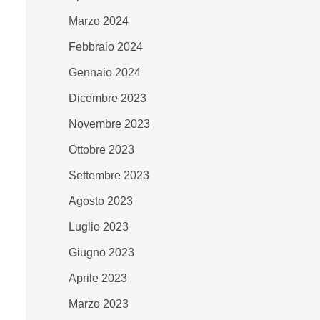
Marzo 2024
Febbraio 2024
Gennaio 2024
Dicembre 2023
Novembre 2023
Ottobre 2023
Settembre 2023
Agosto 2023
Luglio 2023
Giugno 2023
Aprile 2023
Marzo 2023