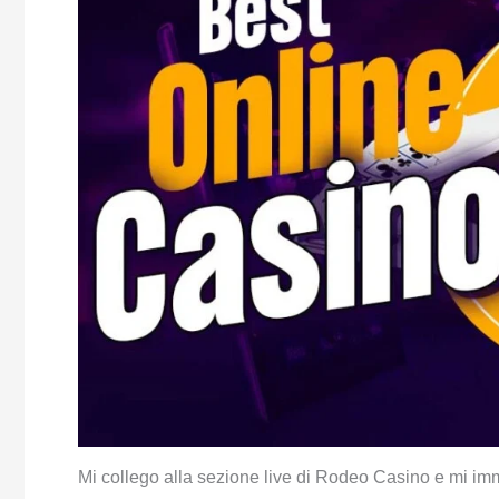
Mi collego alla sezione live di Rodeo Casino e mi im