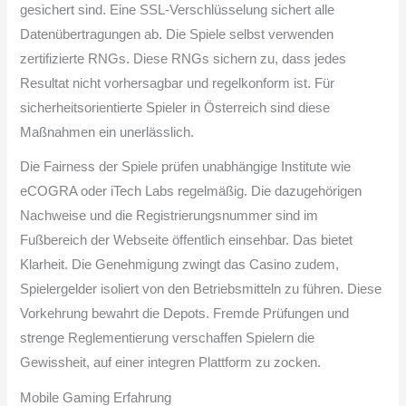
gesichert sind. Eine SSL-Verschlüsselung sichert alle
Datenübertragungen ab. Die Spiele selbst verwenden
zertifizierte RNGs. Diese RNGs sichern zu, dass jedes
Resultat nicht vorhersagbar und regelkonform ist. Für
sicherheitsorientierte Spieler in Österreich sind diese
Maßnahmen ein unerlässlich.
Die Fairness der Spiele prüfen unabhängige Institute wie
eCOGRA oder iTech Labs regelmäßig. Die dazugehörigen
Nachweise und die Registrierungsnummer sind im
Fußbereich der Webseite öffentlich einsehbar. Das bietet
Klarheit. Die Genehmigung zwingt das Casino zudem,
Spielergelder isoliert von den Betriebsmitteln zu führen. Diese
Vorkehrung bewahrt die Depots. Fremde Prüfungen und
strenge Reglementierung verschaffen Spielern die
Gewissheit, auf einer integren Plattform zu zocken.
Mobile Gaming Erfahrung