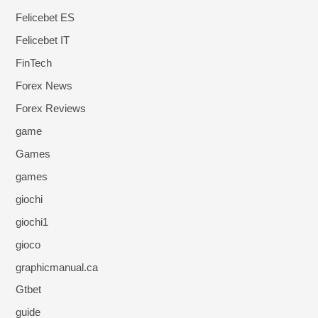
Felicebet ES
Felicebet IT
FinTech
Forex News
Forex Reviews
game
Games
games
giochi
giochi1
gioco
graphicmanual.ca
Gtbet
guide