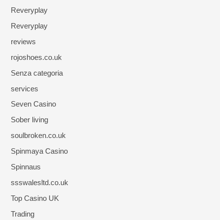
Reveryplay
Reveryplay
reviews
rojoshoes.co.uk
Senza categoria
services
Seven Casino
Sober living
soulbroken.co.uk
Spinmaya Casino
Spinnaus
ssswalesltd.co.uk
Top Casino UK
Trading