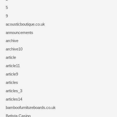
5
9
acousticboutique.co.uk
announcements
archive
archive10
article
article11
article9
articles
articles_3
articles14
bamboofurnitureboards.co.uk
Betista Casino