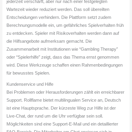
jederzeit verschärft, aber nur nach einer festgelegten
Wartezeit wieder reduziert werden. Das soll übereilten
Entscheidungen verhindern. Die Plattform setzt zudem
Berechnungsmodelle ein, um gefährliches Spielverhalten früh
zu entdecken. Spieler mit Risikoverhalten werden dann auf
die Hilfsangebote aufmerksam gemacht. Die
Zusammenarbeit mit Institutionen wie “Gambling Therapy”
oder “Spielerhilfe” zeigt, dass das Thema ernst genommen
wird. Diese Werkzeuge schaffen einen Rahmenbedingungen
für bewusstes Spielen.
Kundenservice und Hilfe
Bei Problemen oder Herausforderungen zählt ein erreichbarer
Support. Rollflame bietet multilingualen Service an, Deutsch
ist eine Hauptsprache. Der kürzeste Weg zur Hilfe ist der
Live-Chat, der rund um die Uhr verfügbar sein soll.
Möglichkeiten sind eine Support-E-Mail und ein detaillierter