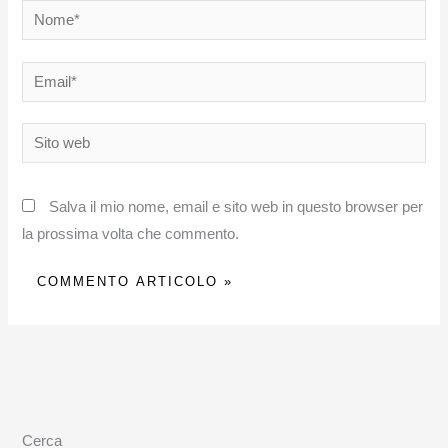
Nome*
Email*
Sito
web
Salva il mio nome, email e sito web in questo browser per
la prossima volta che commento.
Cerca