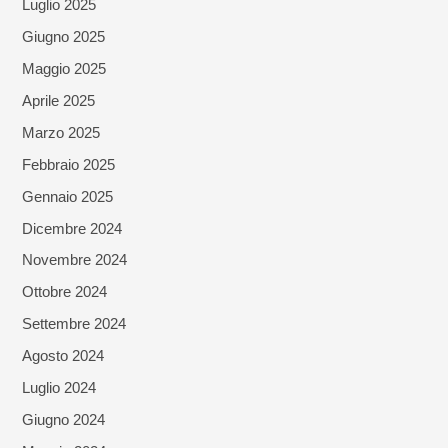
Luglio 2025
Giugno 2025
Maggio 2025
Aprile 2025
Marzo 2025
Febbraio 2025
Gennaio 2025
Dicembre 2024
Novembre 2024
Ottobre 2024
Settembre 2024
Agosto 2024
Luglio 2024
Giugno 2024