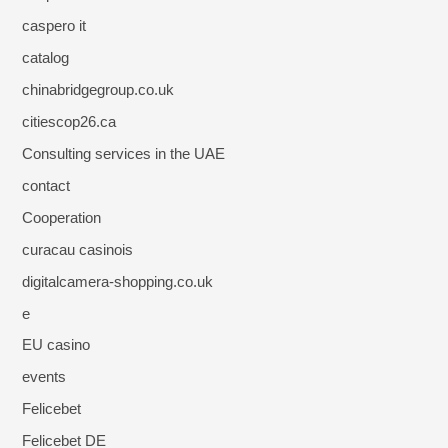
caspero it
catalog
chinabridgegroup.co.uk
citiescop26.ca
Consulting services in the UAE
contact
Cooperation
curacau casinois
digitalcamera-shopping.co.uk
e
EU casino
events
Felicebet
Felicebet DE