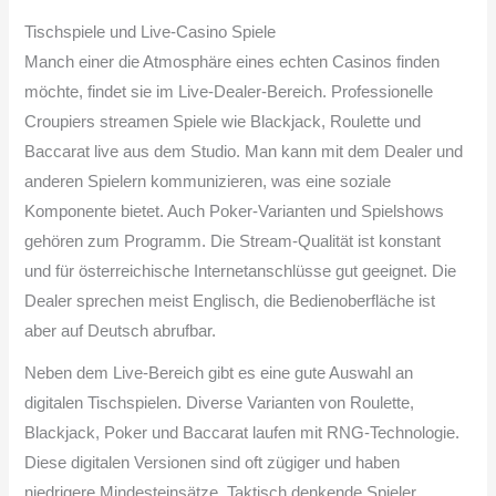
Tischspiele und Live-Casino Spiele
Manch einer die Atmosphäre eines echten Casinos finden
möchte, findet sie im Live-Dealer-Bereich. Professionelle
Croupiers streamen Spiele wie Blackjack, Roulette und
Baccarat live aus dem Studio. Man kann mit dem Dealer und
anderen Spielern kommunizieren, was eine soziale
Komponente bietet. Auch Poker-Varianten und Spielshows
gehören zum Programm. Die Stream-Qualität ist konstant
und für österreichische Internetanschlüsse gut geeignet. Die
Dealer sprechen meist Englisch, die Bedienoberfläche ist
aber auf Deutsch abrufbar.
Neben dem Live-Bereich gibt es eine gute Auswahl an
digitalen Tischspielen. Diverse Varianten von Roulette,
Blackjack, Poker und Baccarat laufen mit RNG-Technologie.
Diese digitalen Versionen sind oft zügiger und haben
niedrigere Mindesteinsätze. Taktisch denkende Spieler