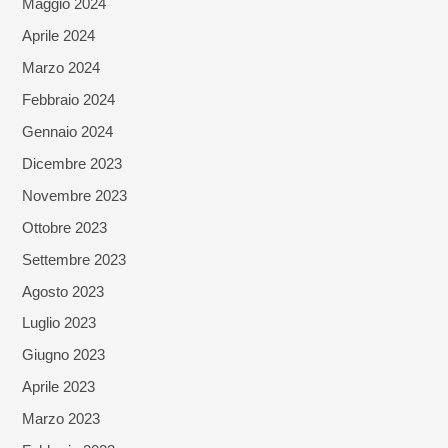
Maggio 2024
Aprile 2024
Marzo 2024
Febbraio 2024
Gennaio 2024
Dicembre 2023
Novembre 2023
Ottobre 2023
Settembre 2023
Agosto 2023
Luglio 2023
Giugno 2023
Aprile 2023
Marzo 2023