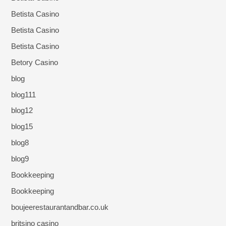
Betista Casino
Betista Casino
Betista Casino
Betory Casino
blog
blog111
blog12
blog15
blog8
blog9
Bookkeeping
Bookkeeping
boujeerestaurantandbar.co.uk
britsino casino