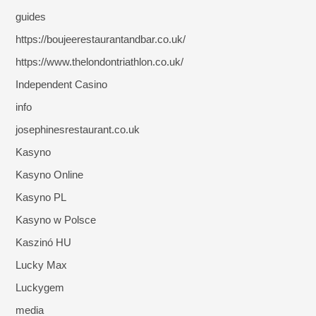
guides
https://boujeerestaurantandbar.co.uk/
https://www.thelondontriathlon.co.uk/
Independent Casino
info
josephinesrestaurant.co.uk
Kasyno
Kasyno Online
Kasyno PL
Kasyno w Polsce
Kaszinó HU
Lucky Max
Luckygem
media