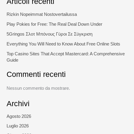
Articoli recenti
Rizkin Nopeimmat Nostovertailussa
Play Pokies for Free: The Real Deal Down Under
5Gringos Σλοτ Μπόνους Γύροι Σε Σύγκριση
Everything You Will Need to Know About Free Online Slots
Top Casino Sites That Accept Mastercard: A Comprehensive
Guide
Commenti recenti
Nessun commento da mostrare.
Archivi
Agosto 2026
Luglio 2026