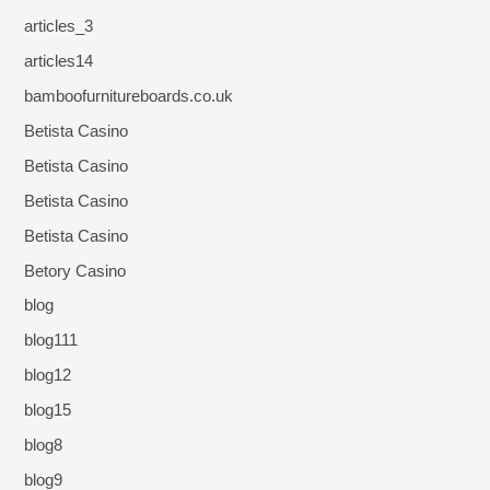
articles_3
articles14
bamboofurnitureboards.co.uk
Betista Casino
Betista Casino
Betista Casino
Betista Casino
Betory Casino
blog
blog111
blog12
blog15
blog8
blog9