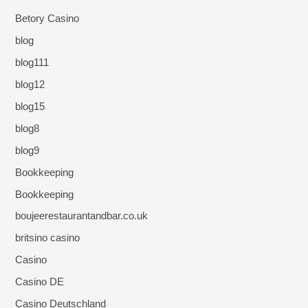
Betory Casino
blog
blog111
blog12
blog15
blog8
blog9
Bookkeeping
Bookkeeping
boujeerestaurantandbar.co.uk
britsino casino
Casino
Casino DE
Casino Deutschland