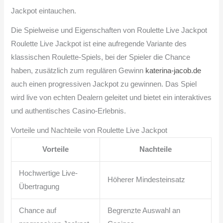
Jackpot eintauchen.
Die Spielweise und Eigenschaften von Roulette Live Jackpot
Roulette Live Jackpot ist eine aufregende Variante des
klassischen Roulette-Spiels, bei der Spieler die Chance
haben, zusätzlich zum regulären Gewinn
katerina-jacob.de
auch einen progressiven Jackpot zu gewinnen. Das Spiel
wird live von echten Dealern geleitet und bietet ein interaktives
und authentisches Casino-Erlebnis.
Vorteile und Nachteile von Roulette Live Jackpot
Vorteile
Nachteile
Hochwertige Live-
Höherer Mindesteinsatz
Übertragung
Chance auf
Begrenzte Auswahl an