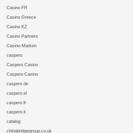
Casino FR
Casino Greece
Casino KZ
Casino Partners
Casino-Marken
caspero
Caspero Casino
Caspero Casino
caspero de
caspero el
caspero fr
caspero it
catalog
chinabridgegroup.co.uk