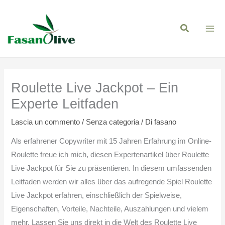
Vai
al
contenuto
Roulette Live Jackpot – Ein
Experte Leitfaden
Lascia un commento
/
Senza categoria
/ Di
fasano
Als erfahrener Copywriter mit 15 Jahren Erfahrung im Online-
Roulette freue ich mich, diesen Expertenartikel über Roulette
Live Jackpot für Sie zu präsentieren. In diesem umfassenden
Leitfaden werden wir alles über das aufregende Spiel Roulette
Live Jackpot erfahren, einschließlich der Spielweise,
Eigenschaften, Vorteile, Nachteile, Auszahlungen und
vielem
mehr. Lassen Sie uns direkt in die Welt des Roulette Live