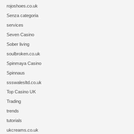
rojoshoes.co.uk
Senza categoria
services
Seven Casino
Sober living
soulbroken.co.uk
Spinmaya Casino
Spinnaus
ssswalesltd.co.uk
Top Casino UK
Trading
trends
tutorials
ukcreams.co.uk