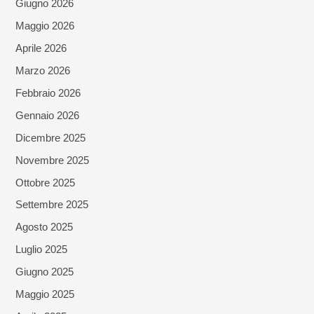
Giugno 2026
Maggio 2026
Aprile 2026
Marzo 2026
Febbraio 2026
Gennaio 2026
Dicembre 2025
Novembre 2025
Ottobre 2025
Settembre 2025
Agosto 2025
Luglio 2025
Giugno 2025
Maggio 2025