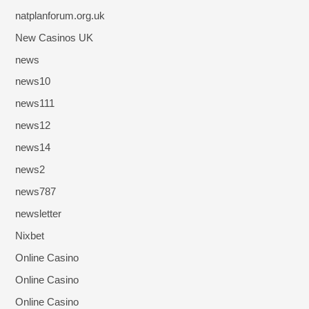
natplanforum.org.uk
New Casinos UK
news
news10
news111
news12
news14
news2
news787
newsletter
Nixbet
Online Casino
Online Casino
Online Casino