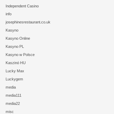
Independent Casino
info
josephinesrestaurant.co.uk
Kasyno
Kasyno Online
Kasyno PL
Kasyno w Polsce
Kaszinó HU
Lucky Max
Luckygem
media
media111
media22
misc