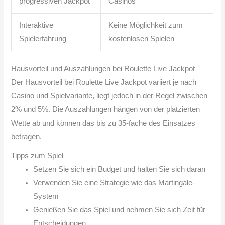
progressiven Jackpot
Casinos
Interaktive
Keine Möglichkeit zum
Spielerfahrung
kostenlosen Spielen
Hausvorteil und Auszahlungen bei Roulette Live Jackpot
Der Hausvorteil bei Roulette Live Jackpot variiert je nach
Casino und Spielvariante, liegt jedoch in der Regel zwischen
2% und 5%. Die Auszahlungen hängen von der platzierten
Wette ab und können das bis zu 35-fache des Einsatzes
betragen.
Tipps zum Spiel
Setzen Sie sich ein Budget und halten Sie sich daran
Verwenden Sie eine Strategie wie das Martingale-
System
Genießen Sie das Spiel und nehmen Sie sich Zeit für
Entscheidungen