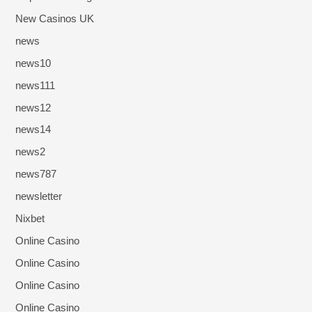
New Casinos UK
news
news10
news111
news12
news14
news2
news787
newsletter
Nixbet
Online Casino
Online Casino
Online Casino
Online Casino