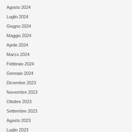
Agosto 2024
Luglio 2024
Giugno 2024
Maggio 2024
Aprile 2024
Marzo 2024
Febbraio 2024
Gennaio 2024
Dicembre 2023
Novembre 2023
Ottobre 2023
Settembre 2023
Agosto 2023
Luglio 2023