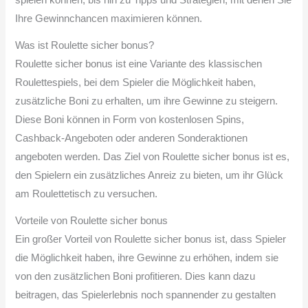
spielen können, bis hin zu Tipps und Strategien, mit denen
Sie
Ihre Gewinnchancen maximieren können.
Was ist Roulette sicher bonus?
Roulette sicher bonus ist eine Variante des klassischen
Roulettespiels, bei dem Spieler die Möglichkeit haben,
zusätzliche Boni zu erhalten, um ihre Gewinne zu steigern.
Diese Boni können in Form von kostenlosen Spins,
Cashback-Angeboten oder anderen Sonderaktionen
angeboten werden. Das Ziel von Roulette sicher bonus ist es,
den Spielern ein zusätzliches Anreiz zu bieten, um ihr Glück
am Roulettetisch zu versuchen.
Vorteile von Roulette sicher bonus
Ein großer Vorteil von Roulette sicher bonus ist, dass Spieler
die Möglichkeit haben, ihre Gewinne zu erhöhen, indem sie
von den zusätzlichen Boni profitieren. Dies kann dazu
beitragen, das Spielerlebnis noch spannender zu gestalten