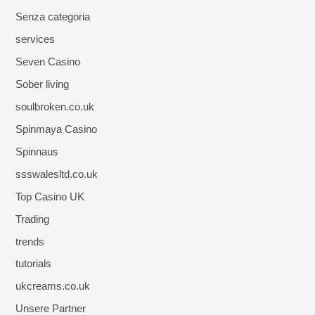
Senza categoria
services
Seven Casino
Sober living
soulbroken.co.uk
Spinmaya Casino
Spinnaus
ssswalesltd.co.uk
Top Casino UK
Trading
trends
tutorials
ukcreams.co.uk
Unsere Partner