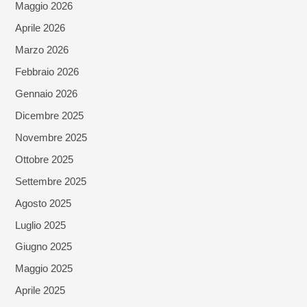
Maggio 2026
Aprile 2026
Marzo 2026
Febbraio 2026
Gennaio 2026
Dicembre 2025
Novembre 2025
Ottobre 2025
Settembre 2025
Agosto 2025
Luglio 2025
Giugno 2025
Maggio 2025
Aprile 2025