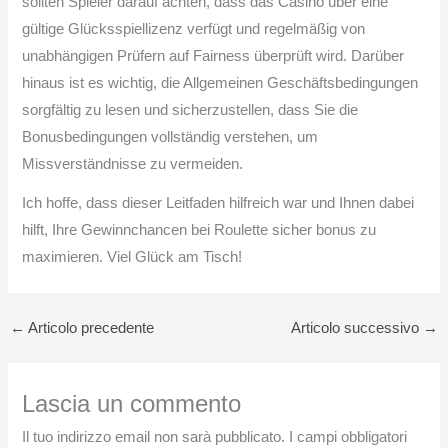
sollten Spieler darauf achten, dass das Casino über eine
gültige Glücksspiellizenz verfügt und regelmäßig von
unabhängigen Prüfern auf Fairness überprüft wird. Darüber
hinaus ist es wichtig, die Allgemeinen Geschäftsbedingungen
sorgfältig zu lesen und sicherzustellen, dass Sie die
Bonusbedingungen vollständig verstehen, um
Missverständnisse zu vermeiden.
Ich hoffe, dass dieser Leitfaden hilfreich war und Ihnen dabei
hilft, Ihre Gewinnchancen bei Roulette sicher bonus zu
maximieren. Viel Glück am Tisch!
←
Articolo precedente
Articolo successivo
→
Lascia un commento
Il tuo indirizzo email non sarà pubblicato.
I campi obbligatori