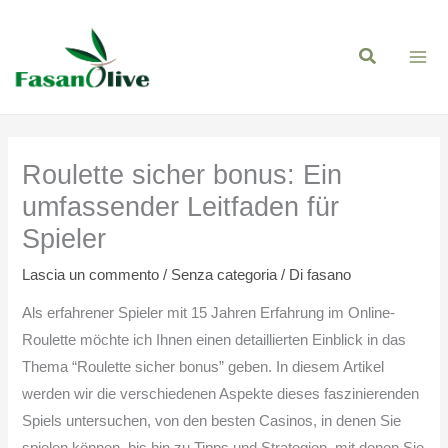
Vai
al
contenuto
Roulette sicher bonus: Ein
umfassender Leitfaden für
Spieler
Lascia un commento
/
Senza categoria
/ Di
fasano
Als erfahrener Spieler mit 15 Jahren Erfahrung im Online-
Roulette möchte ich Ihnen einen detaillierten Einblick in das
Thema “Roulette sicher bonus” geben. In diesem Artikel
werden wir die verschiedenen Aspekte dieses faszinierenden
Spiels untersuchen, von den besten Casinos, in denen Sie