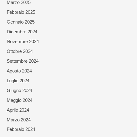
Marzo 2025
Febbraio 2025
Gennaio 2025
Dicembre 2024
Novembre 2024
Ottobre 2024
Settembre 2024
Agosto 2024
Luglio 2024
Giugno 2024
Maggio 2024
Aprile 2024
Marzo 2024
Febbraio 2024