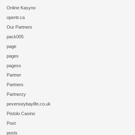
Online Kasyno
opentr.ca
Our Partners
pack005
page
pages
pagess
Partner
Partners
Partnerzy
pevenseybaylife.co.uk
Pistolo Casino
Post
posts