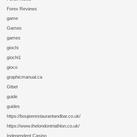
Forex Reviews
game
Games
games
giochi
giochi1
gioco
graphicmanual.ca
Gtbet
guide
guides
https://boujeerestaurantandbar.co.uk/
https://www.thelondontriathlon.co.uk/
Independent Casino