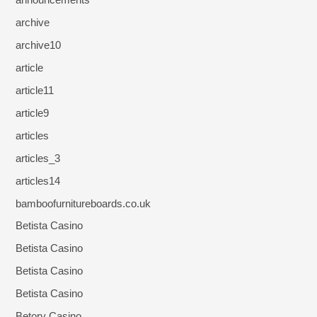
announcements
archive
archive10
article
article11
article9
articles
articles_3
articles14
bamboofurnitureboards.co.uk
Betista Casino
Betista Casino
Betista Casino
Betista Casino
Betory Casino