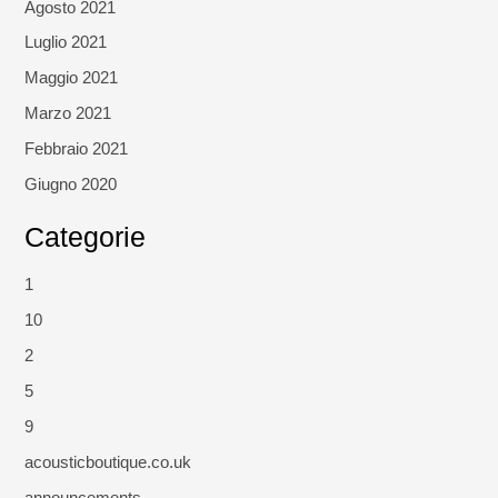
Agosto 2021
Luglio 2021
Maggio 2021
Marzo 2021
Febbraio 2021
Giugno 2020
Categorie
1
10
2
5
9
acousticboutique.co.uk