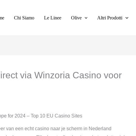
me
Chi Siamo
Le Linee
Olive
Altri Prodotti
rect via Winzoria Casino voor
eer van een echt casino naar je scherm in Nederland