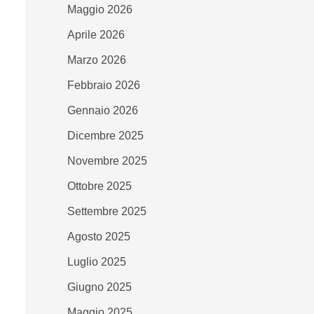
Maggio 2026
Aprile 2026
Marzo 2026
Febbraio 2026
Gennaio 2026
Dicembre 2025
Novembre 2025
Ottobre 2025
Settembre 2025
Agosto 2025
Luglio 2025
Giugno 2025
Maggio 2025