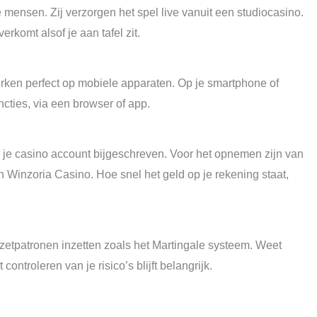
e mensen. Zij verzorgen het spel live vanuit een studiocasino.
rkomt alsof je aan tafel zit.
erken perfect op mobiele apparaten. Op je smartphone of
ncties, via een browser of app.
 je casino account bijgeschreven. Voor het opnemen zijn van
 Winzoria Casino. Hoe snel het geld op je rekening staat,
nzetpatronen inzetten zoals het Martingale systeem. Weet
ontroleren van je risico’s blijft belangrijk.