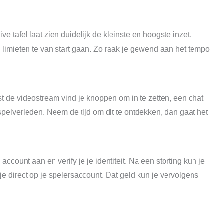
ive tafel laat zien duidelijk de kleinste en hoogste inzet.
 limieten te van start gaan. Zo raak je gewend aan het tempo
ast de videostream vind je knoppen om in te zetten, een chat
spelverleden. Neem de tijd om dit te ontdekken, dan gaat het
 account aan en verify je je identiteit. Na een storting kun je
je direct op je spelersaccount. Dat geld kun je vervolgens