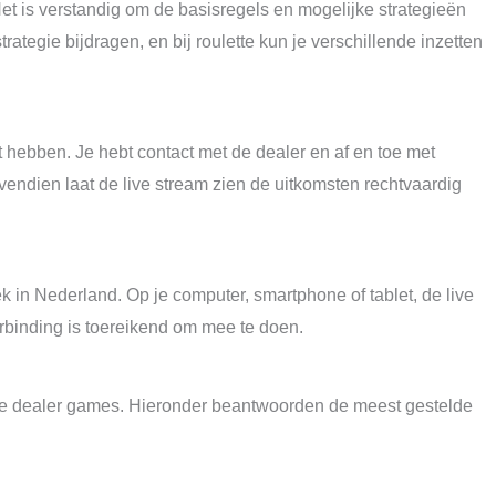
 Het is verstandig om de basisregels en mogelijke strategieën
trategie bijdragen, en bij roulette kun je verschillende inzetten
t hebben. Je hebt contact met de dealer en af en toe met
ovendien laat de live stream zien de uitkomsten rechtvaardig
k in Nederland. Op je computer, smartphone of tablet, de live
erbinding is toereikend om mee te doen.
ve dealer games. Hieronder beantwoorden de meest gestelde