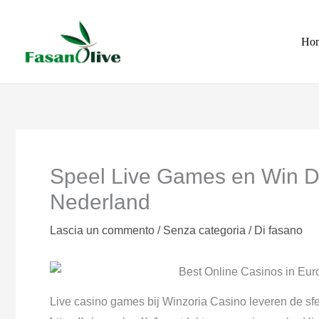
Vai
al
Ho
contenuto
Speel Live Games en Win Di
Nederland
Lascia un commento
/
Senza categoria
/ Di
fasano
Live casino games bij Winzoria Casino leveren de sf