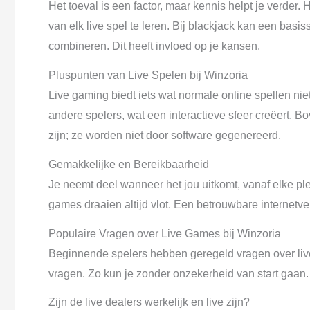
Het toeval is een factor, maar kennis helpt je verder.
van elk live spel te leren. Bij blackjack kan een basiss
combineren. Dit heeft invloed op je kansen.
Pluspunten van Live Spelen bij Winzoria
Live gaming biedt iets wat normale online spellen nie
andere spelers, wat een interactieve sfeer creëert. B
zijn; ze worden niet door software gegenereerd.
Gemakkelijke en Bereikbaarheid
Je neemt deel wanneer het jou uitkomt, vanaf elke ple
games draaien altijd vlot. Een betrouwbare internetv
Populaire Vragen over Live Games bij Winzoria
Beginnende spelers hebben geregeld vragen over li
vragen. Zo kun je zonder onzekerheid van start gaan.
Zijn de live dealers werkelijk en live zijn?