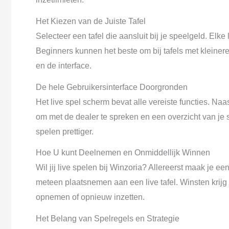
Het Kiezen van de Juiste Tafel
Selecteer een tafel die aansluit bij je speelgeld. Elke l
Beginners kunnen het beste om bij tafels met kleinere
en de interface.
De hele Gebruikersinterface Doorgronden
Het live spel scherm bevat alle vereiste functies. Na
om met de dealer te spreken en een overzicht van je 
spelen prettiger.
Hoe U kunt Deelnemen en Onmiddellijk Winnen
Wil jij live spelen bij Winzoria? Allereerst maak je een
meteen plaatsnemen aan een live tafel. Winsten krijg 
opnemen of opnieuw inzetten.
Het Belang van Spelregels en Strategie