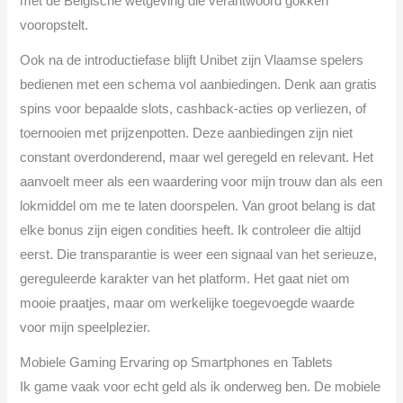
met de Belgische wetgeving die verantwoord gokken
vooropstelt.
Ook na de introductiefase blijft Unibet zijn Vlaamse spelers
bedienen met een schema vol aanbiedingen. Denk aan gratis
spins voor bepaalde slots, cashback-acties op verliezen, of
toernooien met prijzenpotten. Deze aanbiedingen zijn niet
constant overdonderend, maar wel geregeld en relevant. Het
aanvoelt meer als een waardering voor mijn trouw dan als een
lokmiddel om me te laten doorspelen. Van groot belang is dat
elke bonus zijn eigen condities heeft. Ik controleer die altijd
eerst. Die transparantie is weer een signaal van het serieuze,
gereguleerde karakter van het platform. Het gaat niet om
mooie praatjes, maar om werkelijke toegevoegde waarde
voor mijn speelplezier.
Mobiele Gaming Ervaring op Smartphones en Tablets
Ik game vaak voor echt geld als ik onderweg ben. De mobiele