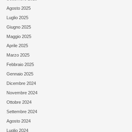
Agosto 2025
Luglio 2025
Giugno 2025
Maggio 2025
Aprile 2025
Marzo 2025
Febbraio 2025
Gennaio 2025
Dicembre 2024
Novembre 2024
Ottobre 2024
Settembre 2024
Agosto 2024
Luglio 2024