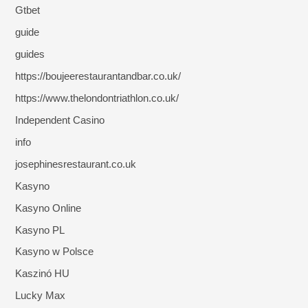
Gtbet
guide
guides
https://boujeerestaurantandbar.co.uk/
https://www.thelondontriathlon.co.uk/
Independent Casino
info
josephinesrestaurant.co.uk
Kasyno
Kasyno Online
Kasyno PL
Kasyno w Polsce
Kaszinó HU
Lucky Max