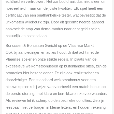
echtheid en vertrouwen. Het aanbod draait dus niet alleen om
hoeveelheid, maar om de juiste kwaliteit. Elk spel heeft een
certificaat van een onafhankelijke tester, wat bevestigt dat de
uitkomsten willekeurig zijn. Door dit gecombineerde aanbod
aanvoelt de stap van demo-modus naar echt geld spelen
natuurlijk en boeiend aan.
Bonussen & Bonussen Gericht op de Vlaamse Markt
Ook bij aanbiedingen en acties houdt Unibet acht met de
Vlaamse speler en onze strikte regels. In plaats van de
excessieve welkomstbonussen op buitenlandse sites, zijn de
promoties hier bescheidener. Ze zijn ook realistischer en
doorzichtiger. Een standaard welkomstbonus voor een
nieuwe speler is bij wijze van voorbeeld een match bonus op
de eerste storting, met klare en bereikbare inzetvoorwaarden.
Als reviewer let ik scherp op de specifieke condities. Ze zijn
leesbaar, niet verborgen in kleine letters, en houden rekening