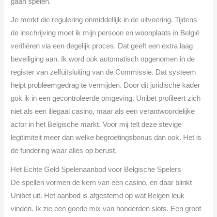
gaan spelen.
Je merkt die regulering onmiddellijk in de uitvoering. Tijdens
de inschrijving moet ik mijn persoon en woonplaats in België
verifiëren via een degelijk proces. Dat geeft een extra laag
beveiliging aan. Ik word ook automatisch opgenomen in de
register van zelfuitsluiting van de Commissie. Dat systeem
helpt probleemgedrag te vermijden. Door dit juridische kader
gok ik in een gecontroleerde omgeving. Unibet profileert zich
niet als een illegaal casino, maar als een verantwoordelijke
actor in het Belgische markt. Voor mij telt deze stevige
legitimiteit meer dan welke begroetingsbonus dan ook. Het is
de fundering waar alles op berust.
Het Echte Geld Spelenaanbod voor Belgische Spelers
De spellen vormen de kern van een casino, en daar blinkt
Unibet uit. Het aanbod is afgestemd op wat Belgen leuk
vinden. Ik zie een goede mix van honderden slots. Een groot