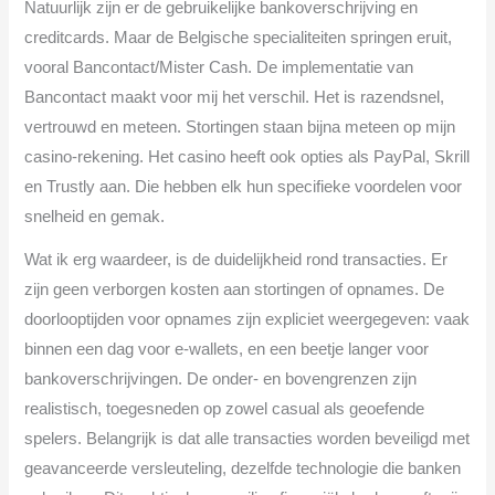
Natuurlijk zijn er de gebruikelijke bankoverschrijving en
creditcards. Maar de Belgische specialiteiten springen eruit,
vooral Bancontact/Mister Cash. De implementatie van
Bancontact maakt voor mij het verschil. Het is razendsnel,
vertrouwd en meteen. Stortingen staan bijna meteen op mijn
casino-rekening. Het casino heeft ook opties als PayPal, Skrill
en Trustly aan. Die hebben elk hun specifieke voordelen voor
snelheid en gemak.
Wat ik erg waardeer, is de duidelijkheid rond transacties. Er
zijn geen verborgen kosten aan stortingen of opnames. De
doorlooptijden voor opnames zijn expliciet weergegeven: vaak
binnen een dag voor e-wallets, en een beetje langer voor
bankoverschrijvingen. De onder- en bovengrenzen zijn
realistisch, toegesneden op zowel casual als geoefende
spelers. Belangrijk is dat alle transacties worden beveiligd met
geavanceerde versleuteling, dezelfde technologie die banken