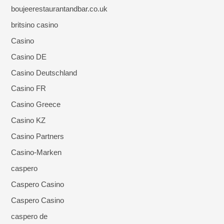
boujeerestaurantandbar.co.uk
britsino casino
Casino
Casino DE
Casino Deutschland
Casino FR
Casino Greece
Casino KZ
Casino Partners
Casino-Marken
caspero
Caspero Casino
Caspero Casino
caspero de