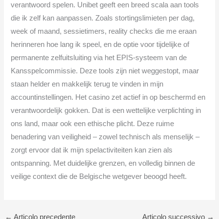
verantwoord spelen. Unibet geeft een breed scala aan tools
die ik zelf kan aanpassen. Zoals stortingslimieten per dag,
week of maand, sessietimers, reality checks die me eraan
herinneren hoe lang ik speel, en de optie voor tijdelijke of
permanente zelfuitsluiting via het EPIS-systeem van de
Kansspelcommissie. Deze tools zijn niet weggestopt, maar
staan helder en makkelijk terug te vinden in mijn
accountinstellingen. Het casino zet actief in op beschermd en
verantwoordelijk gokken. Dat is een wettelijke verplichting in
ons land, maar ook een ethische plicht. Deze ruime
benadering van veiligheid – zowel technisch als menselijk –
zorgt ervoor dat ik mijn spelactiviteiten kan zien als
ontspanning. Met duidelijke grenzen, en volledig binnen de
veilige context die de Belgische wetgever beoogd heeft.
←
Articolo precedente
Articolo successivo
→