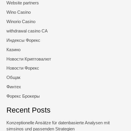
Website partners
Wino Casino
Winorio Casino
withdrawal casino CA
Индексы Форекс
Казино
Новости Криптовалют
Новости Форекс
Общак
Финтех
Форекс Брокеры
Recent Posts
Konzeptionelle Ansätze für datenbasierte Analysen mit
simsinos und passenden Strategien