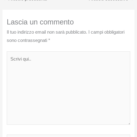
Lascia un commento
Il tuo indirizzo email non sarà pubblicato.
I campi obbligatori
sono contrassegnati
*
Scrivi
qui..