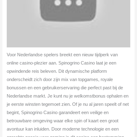
Voor Nederlandse spelers breekt een nieuw tijdperk van
online casino-plezier aan. Spinogrino Casino laat je een
opwindende reis beleven. Dit dynamische platform
onderscheidt zich door zijn mix van topgames, royale
bonussen en een gebruikerservaring die perfect past bij de
Nederlandse markt. Je kunt nu je welkomstbonus ophalen en
je eerste winsten tegemoet zien. Of je nu al jaren speelt of net
begint, Spinogrino Casino garandeert een veilige en
betrouwbare omgeving waar elke spin of kaart een groot
avontuur kan inluiden. Door moderne technologie en een