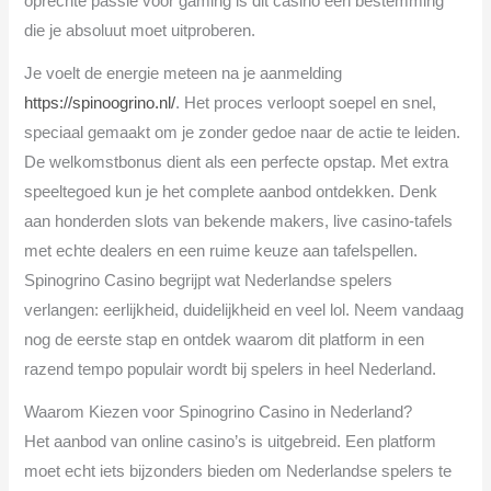
oprechte passie voor gaming is dit casino een bestemming
die je absoluut moet uitproberen.
Je voelt de energie meteen na je aanmelding
https://spinoogrino.nl/
. Het proces verloopt soepel en snel,
speciaal gemaakt om je zonder gedoe naar de actie te leiden.
De welkomstbonus dient als een perfecte opstap. Met extra
speeltegoed kun je het complete aanbod ontdekken. Denk
aan honderden slots van bekende makers, live casino-tafels
met echte dealers en een ruime keuze aan tafelspellen.
Spinogrino Casino begrijpt wat Nederlandse spelers
verlangen: eerlijkheid, duidelijkheid en veel lol. Neem vandaag
nog de eerste stap en ontdek waarom dit platform in een
razend tempo populair wordt bij spelers in heel Nederland.
Waarom Kiezen voor Spinogrino Casino in Nederland?
Het aanbod van online casino’s is uitgebreid. Een platform
moet echt iets bijzonders bieden om Nederlandse spelers te