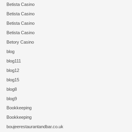
Betista Casino
Betista Casino
Betista Casino
Betista Casino
Betory Casino
blog
blog111
blog12
blog15
blog8
blog9
Bookkeeping
Bookkeeping
boujeerestaurantandbar.co.uk