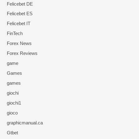
Felicebet DE
Felicebet ES
Felicebet IT
FinTech
Forex News
Forex Reviews
game
Games
games
giochi
giochi1
gioco
graphicmanual.ca
Gtbet