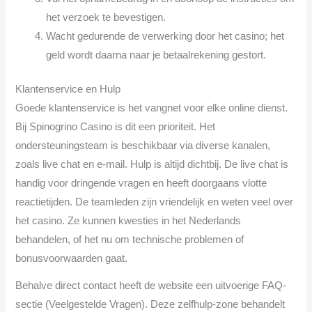
het verzoek te bevestigen.
Wacht gedurende de verwerking door het casino; het
geld wordt daarna naar je betaalrekening gestort.
Klantenservice en Hulp
Goede klantenservice is het vangnet voor elke online dienst.
Bij Spinogrino Casino is dit een prioriteit. Het
ondersteuningsteam is beschikbaar via diverse kanalen,
zoals live chat en e-mail. Hulp is altijd dichtbij. De live chat is
handig voor dringende vragen en heeft doorgaans vlotte
reactietijden. De teamleden zijn vriendelijk en weten veel over
het casino. Ze kunnen kwesties in het Nederlands
behandelen, of het nu om technische problemen of
bonusvoorwaarden gaat.
Behalve direct contact heeft de website een uitvoerige FAQ-
sectie (Veelgestelde Vragen). Deze zelfhulp-zone behandelt