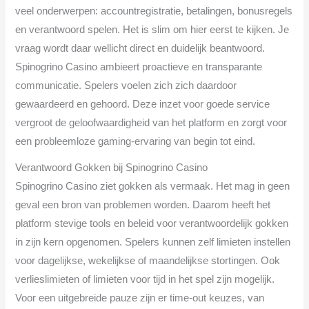
veel onderwerpen: accountregistratie, betalingen, bonusregels
en verantwoord spelen. Het is slim om hier eerst te kijken. Je
vraag wordt daar wellicht direct en duidelijk beantwoord.
Spinogrino Casino ambieert proactieve en transparante
communicatie. Spelers voelen zich zich daardoor
gewaardeerd en gehoord. Deze inzet voor goede service
vergroot de geloofwaardigheid van het platform en zorgt voor
een probleemloze gaming-ervaring van begin tot eind.
Verantwoord Gokken bij Spinogrino Casino
Spinogrino Casino ziet gokken als vermaak. Het mag in geen
geval een bron van problemen worden. Daarom heeft het
platform stevige tools en beleid voor verantwoordelijk gokken
in zijn kern opgenomen. Spelers kunnen zelf limieten instellen
voor dagelijkse, wekelijkse of maandelijkse stortingen. Ook
verlieslimieten of limieten voor tijd in het spel zijn mogelijk.
Voor een uitgebreide pauze zijn er time-out keuzes, van