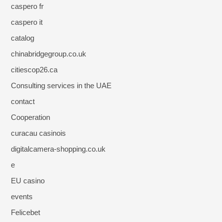
caspero fr
caspero it
catalog
chinabridgegroup.co.uk
citiescop26.ca
Consulting services in the UAE
contact
Cooperation
curacau casinois
digitalcamera-shopping.co.uk
e
EU casino
events
Felicebet