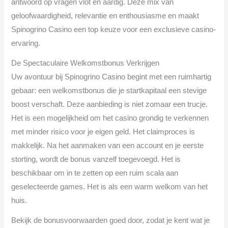
antwoord op vragen vlot en aardig. Deze mix van
geloofwaardigheid, relevantie en enthousiasme en maakt
Spinogrino Casino een top keuze voor een exclusieve casino-
ervaring.
De Spectaculaire Welkomstbonus Verkrijgen
Uw avontuur bij Spinogrino Casino begint met een ruimhartig
gebaar: een welkomstbonus die je startkapitaal een stevige
boost verschaft. Deze aanbieding is niet zomaar een trucje.
Het is een mogelijkheid om het casino grondig te verkennen
met minder risico voor je eigen geld. Het claimproces is
makkelijk. Na het aanmaken van een account en je eerste
storting, wordt de bonus vanzelf toegevoegd. Het is
beschikbaar om in te zetten op een ruim scala aan
geselecteerde games. Het is als een warm welkom van het
huis.
Bekijk de bonusvoorwaarden goed door, zodat je kent wat je