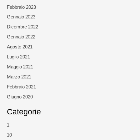
Febbraio 2023
Gennaio 2023
Dicembre 2022
Gennaio 2022
Agosto 2021
Luglio 2021
Maggio 2021
Marzo 2021
Febbraio 2021
Giugno 2020
Categorie
1
10