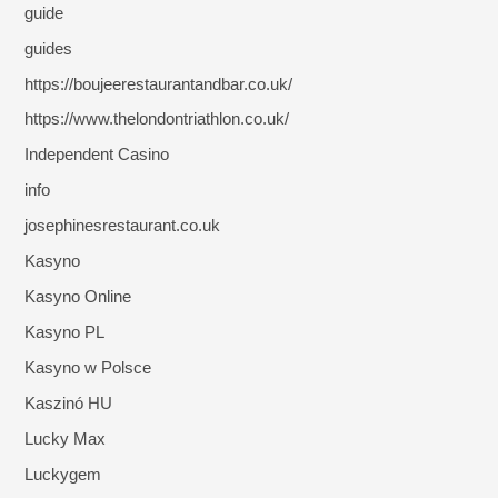
guide
guides
https://boujeerestaurantandbar.co.uk/
https://www.thelondontriathlon.co.uk/
Independent Casino
info
josephinesrestaurant.co.uk
Kasyno
Kasyno Online
Kasyno PL
Kasyno w Polsce
Kaszinó HU
Lucky Max
Luckygem