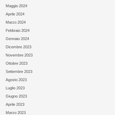
Maggio 2024
Aprile 2024
Marzo 2024
Febbraio 2024
Gennaio 2024
Dicembre 2023
Novembre 2023
Ottobre 2023
Settembre 2023
Agosto 2023
Luglio 2023
Giugno 2023
Aprile 2023
Marzo 2023