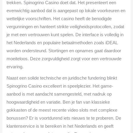
trekken. Spinogrino Casino doet dat. Het presenteert een
evenwichtig aanbod dat is aangepast op lokale voorkeuren en
wettelijke voorschriften. Het casino heeft de benodigde
vergunningen en hanteert strikte veiligheidsprotocollen, zodat
je met een vertrouwen kunt spelen. De interface is volledig in
het Nederlands en populaire betaalmethoden zoals iDEAL
worden ondersteund. Stortingen en opnames gaat daardoor
moeiteloos. Deze zorgvuldigheid zorgt voor een vertrouwde
ervaring.
Naast een solide technische en juridische fundering blinkt
Spinogrino Casino excelleert in speelplezier. Het game-
aanbod is met aandacht samengesteld, met nadruk op
hoogwaardigheid en variatie. Ben je fan van klassieke
gokkasten of de meest recente video slots met complexe
bonussen? Er is voortdurend iets nieuws te te proberen. De
klantenservice is te bereiken in het Nederlands en geeft