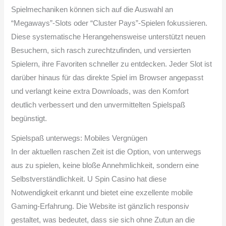
Spielmechaniken können sich auf die Auswahl an
“Megaways”-Slots oder “Cluster Pays”-Spielen fokussieren.
Diese systematische Herangehensweise unterstützt neuen
Besuchern, sich rasch zurechtzufinden, und versierten
Spielern, ihre Favoriten schneller zu entdecken. Jeder Slot ist
darüber hinaus für das direkte Spiel im Browser angepasst
und verlangt keine extra Downloads, was den Komfort
deutlich verbessert und den unvermittelten Spielspaß
begünstigt.
Spielspaß unterwegs: Mobiles Vergnügen
In der aktuellen raschen Zeit ist die Option, von unterwegs
aus zu spielen, keine bloße Annehmlichkeit, sondern eine
Selbstverständlichkeit. U Spin Casino hat diese
Notwendigkeit erkannt und bietet eine exzellente mobile
Gaming-Erfahrung. Die Website ist gänzlich responsiv
gestaltet, was bedeutet, dass sie sich ohne Zutun an die