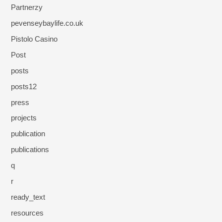
Partnerzy
pevenseybaylife.co.uk
Pistolo Casino
Post
posts
posts12
press
projects
publication
publications
q
r
ready_text
resources