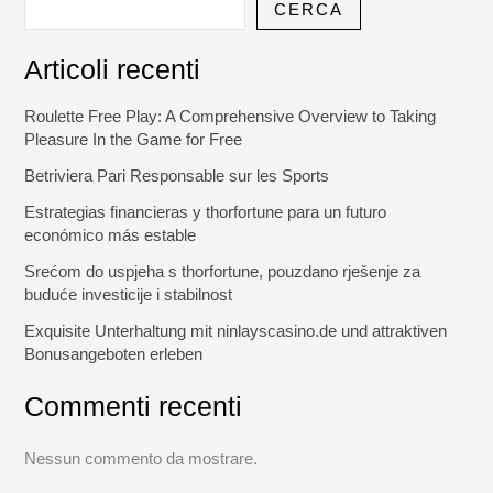
CERCA
Articoli recenti
Roulette Free Play: A Comprehensive Overview to Taking
Pleasure In the Game for Free
Betriviera Pari Responsable sur les Sports
Estrategias financieras y thorfortune para un futuro
económico más estable
Srećom do uspjeha s thorfortune, pouzdano rješenje za
buduće investicije i stabilnost
Exquisite Unterhaltung mit ninlayscasino.de und attraktiven
Bonusangeboten erleben
Commenti recenti
Nessun commento da mostrare.