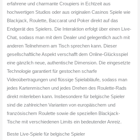
erfahrene und charmante Croupiers in Echtzeit aus
hochwertigen Studios oder aus originalen Casinos Spiele wie
Blackjack, Roulette, Baccarat und Poker direkt auf das
Endgerät des Spielers. Die Interaktion erfolgt über einen Live-
Chat, sodass man mit dem Dealer und gelegentlich auch mit
anderen Teilnehmern am Tisch sprechen kann. Dieser
gesellschaftliche Aspekt verschafft dem Online-Glücksspiel
eine gänzlich neue, authentische Dimension. Die eingesetzte
Technologie garantiert für gestochen scharfe
Videoübertragungen und flüssige Spielabläufe, sodass man
jedes Kartenmischen und jedes Drehen des Roulette-Rads
direkt miterleben kann. Insbesondere für belgische Spieler
sind die zahlreichen Varianten von europäischem und
französischem Roulette sowie die speziellen Blackjack-
Tische mit verschiedenen Limits ein bedeutender Anreiz.
Beste Live-Spiele für belgische Spieler