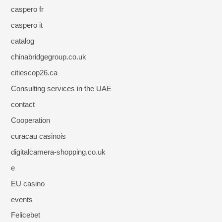
caspero fr
caspero it
catalog
chinabridgegroup.co.uk
citiescop26.ca
Consulting services in the UAE
contact
Cooperation
curacau casinois
digitalcamera-shopping.co.uk
e
EU casino
events
Felicebet