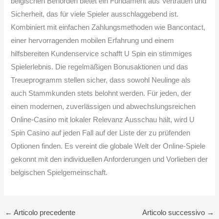
belgischen Behörden bietet ein Fundament aus Vertrauen und
Sicherheit, das für viele Spieler ausschlaggebend ist.
Kombiniert mit einfachen Zahlungsmethoden wie Bancontact,
einer hervorragenden mobilen Erfahrung und einem
hilfsbereiten Kundenservice schafft U Spin ein stimmiges
Spielerlebnis. Die regelmäßigen Bonusaktionen und das
Treueprogramm stellen sicher, dass sowohl Neulinge als
auch Stammkunden stets belohnt werden. Für jeden, der
einen modernen, zuverlässigen und abwechslungsreichen
Online-Casino mit lokaler Relevanz Ausschau hält, wird U
Spin Casino auf jeden Fall auf der Liste der zu prüfenden
Optionen finden. Es vereint die globale Welt der Online-Spiele
gekonnt mit den individuellen Anforderungen und Vorlieben der
belgischen Spielgemeinschaft.
←
Articolo precedente
Articolo successivo
→