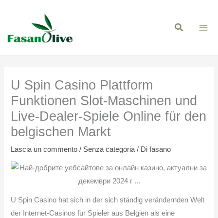
Vai
al
contenuto
U Spin Casino Plattform
Funktionen Slot-Maschinen und
Live-Dealer-Spiele Online für den
belgischen Markt
Lascia un commento
/
Senza categoria
/ Di
fasano
U Spin Casino hat sich in der sich ständig verändernden Welt
der Internet-Casinos für Spieler aus Belgien als eine