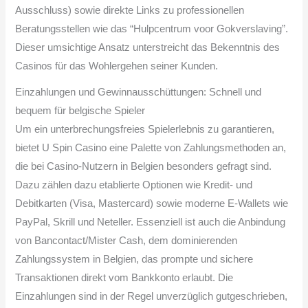
Ausschluss) sowie direkte Links zu professionellen
Beratungsstellen wie das “Hulpcentrum voor Gokverslaving”.
Dieser umsichtige Ansatz unterstreicht das Bekenntnis des
Casinos für das Wohlergehen seiner Kunden.
Einzahlungen und Gewinnausschüttungen: Schnell und
bequem für belgische Spieler
Um ein unterbrechungsfreies Spielerlebnis zu garantieren,
bietet U Spin Casino eine Palette von Zahlungsmethoden an,
die bei Casino-Nutzern in Belgien besonders gefragt sind.
Dazu zählen dazu etablierte Optionen wie Kredit- und
Debitkarten (Visa, Mastercard) sowie moderne E-Wallets wie
PayPal, Skrill und Neteller. Essenziell ist auch die Anbindung
von Bancontact/Mister Cash, dem dominierenden
Zahlungssystem in Belgien, das prompte und sichere
Transaktionen direkt vom Bankkonto erlaubt. Die
Einzahlungen sind in der Regel unverzüglich gutgeschrieben,