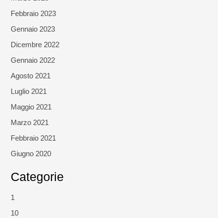
Febbraio 2023
Gennaio 2023
Dicembre 2022
Gennaio 2022
Agosto 2021
Luglio 2021
Maggio 2021
Marzo 2021
Febbraio 2021
Giugno 2020
Categorie
1
10