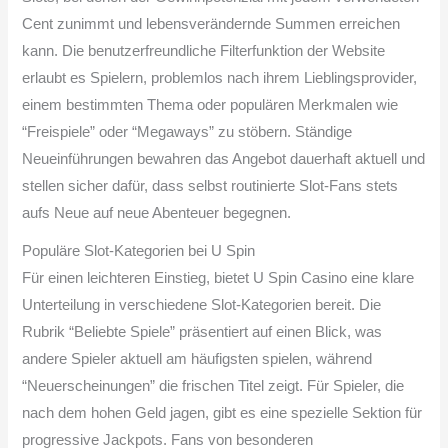
Cent zunimmt und lebensverändernde Summen erreichen
kann. Die benutzerfreundliche Filterfunktion der Website
erlaubt es Spielern, problemlos nach ihrem Lieblingsprovider,
einem bestimmten Thema oder populären Merkmalen wie
“Freispiele” oder “Megaways” zu stöbern. Ständige
Neueinführungen bewahren das Angebot dauerhaft aktuell und
stellen sicher dafür, dass selbst routinierte Slot-Fans stets
aufs Neue auf neue Abenteuer begegnen.
Populäre Slot-Kategorien bei U Spin
Für einen leichteren Einstieg, bietet U Spin Casino eine klare
Unterteilung in verschiedene Slot-Kategorien bereit. Die
Rubrik “Beliebte Spiele” präsentiert auf einen Blick, was
andere Spieler aktuell am häufigsten spielen, während
“Neuerscheinungen” die frischen Titel zeigt. Für Spieler, die
nach dem hohen Geld jagen, gibt es eine spezielle Sektion für
progressive Jackpots. Fans von besonderen