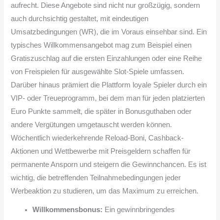
aufrecht. Diese Angebote sind nicht nur großzügig, sondern
auch durchsichtig gestaltet, mit eindeutigen
Umsatzbedingungen (WR), die im Voraus einsehbar sind. Ein
typisches Willkommensangebot mag zum Beispiel einen
Gratiszuschlag auf die ersten Einzahlungen oder eine Reihe
von Freispielen für ausgewählte Slot-Spiele umfassen.
Darüber hinaus prämiert die Plattform loyale Spieler durch ein
VIP- oder Treueprogramm, bei dem man für jeden platzierten
Euro Punkte sammelt, die später in Bonusguthaben oder
andere Vergütungen umgetauscht werden können.
Wöchentlich wiederkehrende Reload-Boni, Cashback-
Aktionen und Wettbewerbe mit Preisgeldern schaffen für
permanente Ansporn und steigern die Gewinnchancen. Es ist
wichtig, die betreffenden Teilnahmebedingungen jeder
Werbeaktion zu studieren, um das Maximum zu erreichen.
Willkommensbonus:
Ein gewinnbringendes