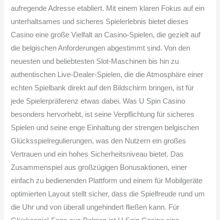
aufregende Adresse etabliert. Mit einem klaren Fokus auf ein
unterhaltsames und sicheres Spielerlebnis bietet dieses
Casino eine große Vielfalt an Casino-Spielen, die gezielt auf
die belgischen Anforderungen abgestimmt sind. Von den
neuesten und beliebtesten Slot-Maschinen bis hin zu
authentischen Live-Dealer-Spielen, die die Atmosphäre einer
echten Spielbank direkt auf den Bildschirm bringen, ist für
jede Spielerpräferenz etwas dabei. Was U Spin Casino
besonders hervorhebt, ist seine Verpflichtung für sicheres
Spielen und seine enge Einhaltung der strengen belgischen
Glücksspielregulierungen, was den Nutzern ein großes
Vertrauen und ein hohes Sicherheitsniveau bietet. Das
Zusammenspiel aus großzügigen Bonusaktionen, einer
einfach zu bedienenden Plattform und einem für Mobilgeräte
optimierten Layout stellt sicher, dass die Spielfreude rund um
die Uhr und von überall ungehindert fließen kann. Für