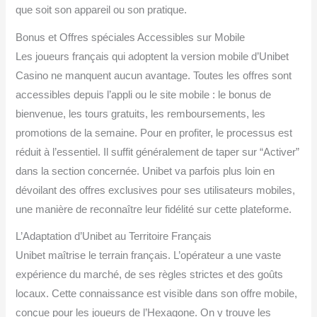
que soit son appareil ou son pratique.
Bonus et Offres spéciales Accessibles sur Mobile
Les joueurs français qui adoptent la version mobile d’Unibet
Casino ne manquent aucun avantage. Toutes les offres sont
accessibles depuis l’appli ou le site mobile : le bonus de
bienvenue, les tours gratuits, les remboursements, les
promotions de la semaine. Pour en profiter, le processus est
réduit à l’essentiel. Il suffit généralement de taper sur “Activer”
dans la section concernée. Unibet va parfois plus loin en
dévoilant des offres exclusives pour ses utilisateurs mobiles,
une manière de reconnaître leur fidélité sur cette plateforme.
L’Adaptation d’Unibet au Territoire Français
Unibet maîtrise le terrain français. L’opérateur a une vaste
expérience du marché, de ses règles strictes et des goûts
locaux. Cette connaissance est visible dans son offre mobile,
conçue pour les joueurs de l’Hexagone. On y trouve les