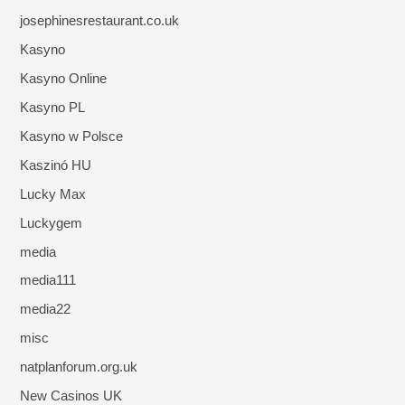
josephinesrestaurant.co.uk
Kasyno
Kasyno Online
Kasyno PL
Kasyno w Polsce
Kaszinó HU
Lucky Max
Luckygem
media
media111
media22
misc
natplanforum.org.uk
New Casinos UK