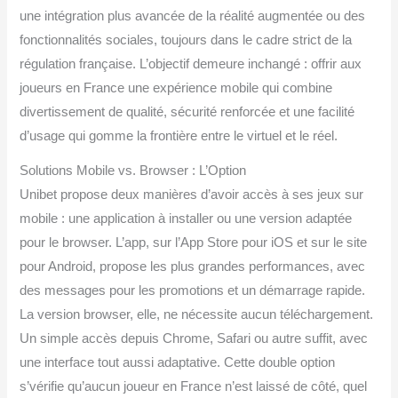
une intégration plus avancée de la réalité augmentée ou des
fonctionnalités sociales, toujours dans le cadre strict de la
régulation française. L’objectif demeure inchangé : offrir aux
joueurs en France une expérience mobile qui combine
divertissement de qualité, sécurité renforcée et une facilité
d’usage qui gomme la frontière entre le virtuel et le réel.
Solutions Mobile vs. Browser : L’Option
Unibet propose deux manières d’avoir accès à ses jeux sur
mobile : une application à installer ou une version adaptée
pour le browser. L’app, sur l’App Store pour iOS et sur le site
pour Android, propose les plus grandes performances, avec
des messages pour les promotions et un démarrage rapide.
La version browser, elle, ne nécessite aucun téléchargement.
Un simple accès depuis Chrome, Safari ou autre suffit, avec
une interface tout aussi adaptative. Cette double option
s’vérifie qu’aucun joueur en France n’est laissé de côté, quel