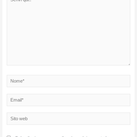
qui..
Nome*
Email*
Sito
web