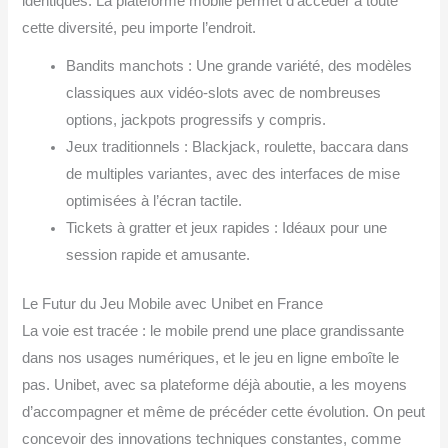
identiques. La plateforme mobile permet d’accéder à toute
cette diversité, peu importe l’endroit.
Bandits manchots : Une grande variété, des modèles
classiques aux vidéo-slots avec de nombreuses
options, jackpots progressifs y compris.
Jeux traditionnels : Blackjack, roulette, baccara dans
de multiples variantes, avec des interfaces de mise
optimisées à l’écran tactile.
Tickets à gratter et jeux rapides : Idéaux pour une
session rapide et amusante.
Le Futur du Jeu Mobile avec Unibet en France
La voie est tracée : le mobile prend une place grandissante
dans nos usages numériques, et le jeu en ligne emboîte le
pas. Unibet, avec sa plateforme déjà aboutie, a les moyens
d’accompagner et même de précéder cette évolution. On peut
concevoir des innovations techniques constantes, comme