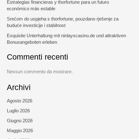
Estrategias financieras y thorfortune para un futuro
económico más estable
Srećom do uspjeha s thorfortune, pouzdano rješenje za
buduće investicije i stabilnost
Exquisite Unterhaltung mit ninlayscasino.de und attraktiven
Bonusangeboten erleben
Commenti recenti
Nessun commento da mostrare.
Archivi
Agosto 2026
Luglio 2026
Giugno 2026
Maggio 2026