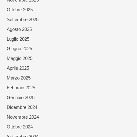
Ottobre 2025
Settembre 2025
Agosto 2025
Luglio 2025
Giugno 2025
Maggio 2025
Aprile 2025
Marzo 2025
Febbraio 2025
Gennaio 2025
Dicembre 2024
Novembre 2024
Ottobre 2024
Settembre 2024