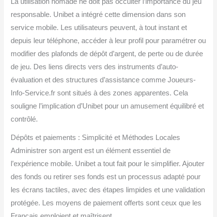
La utilisation nomade ne doit pas occulter l’importance du jeu
responsable. Unibet a intégré cette dimension dans son
service mobile. Les utilisateurs peuvent, à tout instant et
depuis leur téléphone, accéder à leur profil pour paramétrer ou
modifier des plafonds de dépôt d’argent, de perte ou de durée
de jeu. Des liens directs vers des instruments d’auto-
évaluation et des structures d’assistance comme Joueurs-
Info-Service.fr sont situés à des zones apparentes. Cela
souligne l’implication d’Unibet pour un amusement équilibré et
contrôlé.
Dépôts et paiements : Simplicité et Méthodes Locales
Administrer son argent est un élément essentiel de
l’expérience mobile. Unibet a tout fait pour le simplifier. Ajouter
des fonds ou retirer ses fonds est un processus adapté pour
les écrans tactiles, avec des étapes limpides et une validation
protégée. Les moyens de paiement offerts sont ceux que les
Français emploient et maîtrisent.