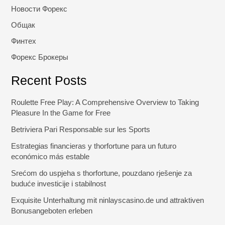
Новости Форекс
Общак
Финтех
Форекс Брокеры
Recent Posts
Roulette Free Play: A Comprehensive Overview to Taking
Pleasure In the Game for Free
Betriviera Pari Responsable sur les Sports
Estrategias financieras y thorfortune para un futuro
económico más estable
Srećom do uspjeha s thorfortune, pouzdano rješenje za
buduće investicije i stabilnost
Exquisite Unterhaltung mit ninlayscasino.de und attraktiven
Bonusangeboten erleben