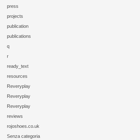
press
projects
publication
publications
q
r
ready_text
resources
Reveryplay
Reveryplay
Reveryplay
reviews
rojoshoes.co.uk
Senza categoria