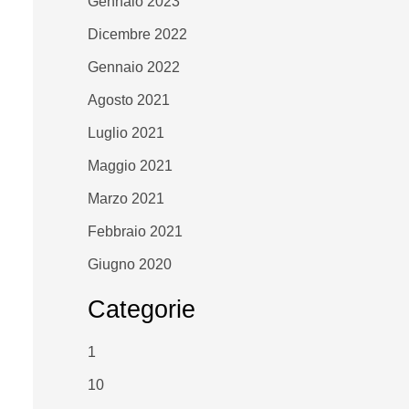
Gennaio 2023
Dicembre 2022
Gennaio 2022
Agosto 2021
Luglio 2021
Maggio 2021
Marzo 2021
Febbraio 2021
Giugno 2020
Categorie
1
10