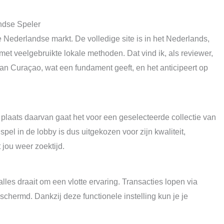
ndse Speler
Nederlandse markt. De volledige site is in het Nederlands,
met veelgebruikte lokale methoden. Dat vind ik, als reviewer,
van Curaçao, wat een fundament geeft, en het anticipeert op
 plaats daarvan gaat het voor een geselecteerde collectie van
pel in de lobby is dus uitgekozen voor zijn kwaliteit,
jou weer zoektijd.
alles draait om een vlotte ervaring. Transacties lopen via
chermd. Dankzij deze functionele instelling kun je je