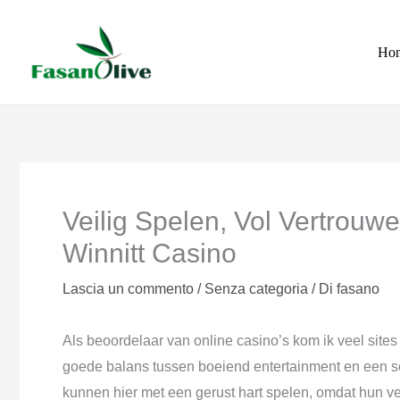
Vai
al
Ho
contenuto
Veilig Spelen, Vol Vertrou
Winnitt Casino
Lascia un commento
/
Senza categoria
/ Di
fasano
Als beoordelaar van online casino’s kom ik veel sites 
goede balans tussen boeiend entertainment en een so
kunnen hier met een gerust hart spelen, omdat hun ve