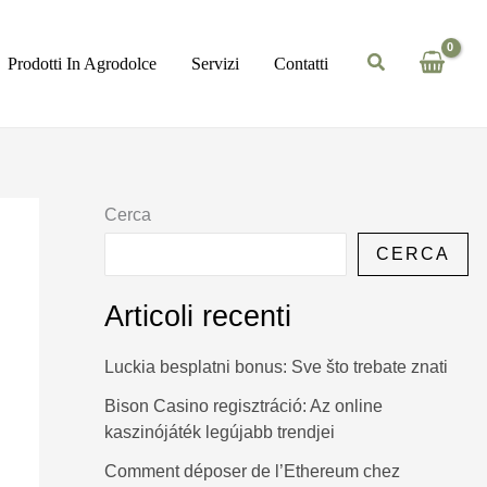
Prodotti In Agrodolce
Servizi
Contatti
Cerca
CERCA
Articoli recenti
Luckia besplatni bonus: Sve što trebate znati
Bison Casino regisztráció: Az online
kaszinójáték legújabb trendjei
Comment déposer de l’Ethereum chez