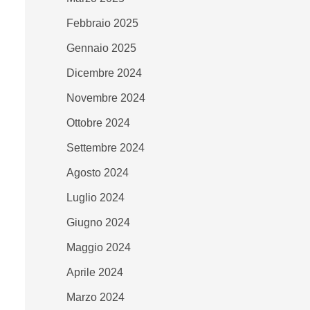
Febbraio 2025
Gennaio 2025
Dicembre 2024
Novembre 2024
Ottobre 2024
Settembre 2024
Agosto 2024
Luglio 2024
Giugno 2024
Maggio 2024
Aprile 2024
Marzo 2024