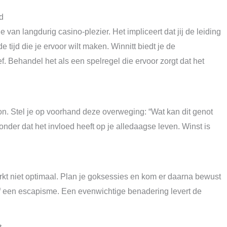
d
 van langdurig casino-plezier. Het impliceert dat jij de leiding
 tijd die je ervoor wilt maken. Winnitt biedt je de
f. Behandel het als een spelregel die ervoor zorgt dat het
on. Stel je op voorhand deze overweging: “Wat kan dit genot
der dat het invloed heeft op je alledaagse leven. Winst is
erkt niet optimaal. Plan je goksessies en kom er daarna bewust
of een escapisme. Een evenwichtige benadering levert de