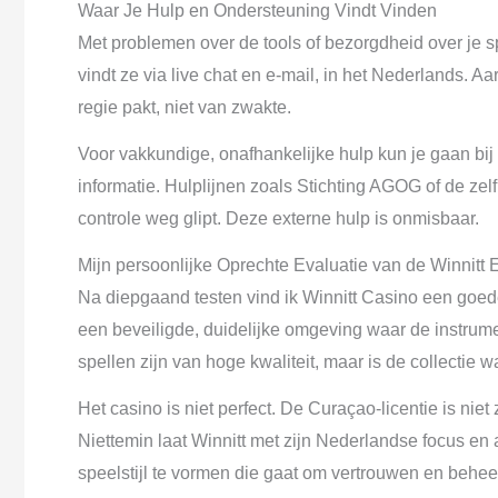
Waar Je Hulp en Ondersteuning Vindt Vinden
Met problemen over de tools of bezorgdheid over je sp
vindt ze via live chat en e-mail, in het Nederlands. A
regie pakt, niet van zwakte.
Voor vakkundige, onafhankelijke hulp kun je gaan bij
informatie. Hulplijnen zoals Stichting AGOG of de zelf
controle weg glipt. Deze externe hulp is onmisbaar.
Mijn persoonlijke Oprechte Evaluatie van de Winnitt 
Na diepgaand testen vind ik Winnitt Casino een goed
een beveiligde, duidelijke omgeving waar de instrum
spellen zijn van hoge kwaliteit, maar is de collectie 
Het casino is niet perfect. De Curaçao-licentie is ni
Niettemin laat Winnitt met zijn Nederlandse focus en 
speelstijl te vormen die gaat om vertrouwen en beheers