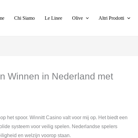
me
Chi Siamo
Le Linee
Olive
Altri Prodotti
wen Winnen in Nederland met
op het spoor. Winnitt Casino valt voor mij op. Het biedt een
lide systeem voor veilig spelen. Nederlandse spelers
iligheid en welzijn voorop staan.