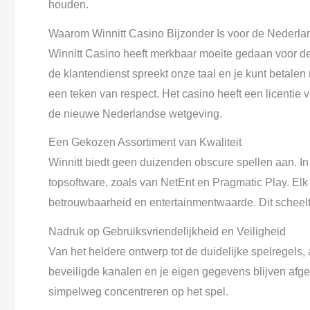
houden.
Waarom Winnitt Casino Bijzonder Is voor de Nederla
Winnitt Casino heeft merkbaar moeite gedaan voor de 
de klantendienst spreekt onze taal en je kunt betalen 
een teken van respect. Het casino heeft een licentie 
de nieuwe Nederlandse wetgeving.
Een Gekozen Assortiment van Kwaliteit
Winnitt biedt geen duizenden obscure spellen aan. In
topsoftware, zoals van NetEnt en Pragmatic Play. Elk s
betrouwbaarheid en entertainmentwaarde. Dit scheelt 
Nadruk op Gebruiksvriendelijkheid en Veiligheid
Van het heldere ontwerp tot de duidelijke spelregels, 
beveiligde kanalen en je eigen gegevens blijven afges
simpelweg concentreren op het spel.