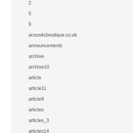
2
5
9
acousticboutique.co.uk
announcements
archive
archive10
article
article11
article9
articles
articles_3
articles14