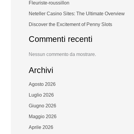
Fleuriste-roussillon
Neteller Casino Sites: The Ultimate Overview
Discover the Excitement of Penny Slots
Commenti recenti
Nessun commento da mostrare.
Archivi
Agosto 2026
Luglio 2026
Giugno 2026
Maggio 2026
Aprile 2026