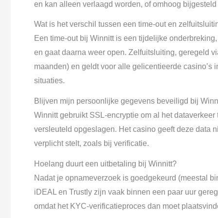
en kan alleen verlaagd worden, of omhoog bijgesteld 
Wat is het verschil tussen een time-out en zelfuitsluit
Een time-out bij Winnitt is een tijdelijke onderbreking
en gaat daarna weer open. Zelfuitsluiting, geregeld v
maanden) en geldt voor alle gelicentieerde casino’s 
situaties.
Blijven mijn persoonlijke gegevens beveiligd bij Winn
Winnitt gebruikt SSL-encryptie om al het dataverkeer
versleuteld opgeslagen. Het casino geeft deze data n
verplicht stelt, zoals bij verificatie.
Hoelang duurt een uitbetaling bij Winnitt?
Nadat je opnameverzoek is goedgekeurd (meestal binn
iDEAL en Trustly zijn vaak binnen een paar uur gerege
omdat het KYC-verificatieproces dan moet plaatsvind