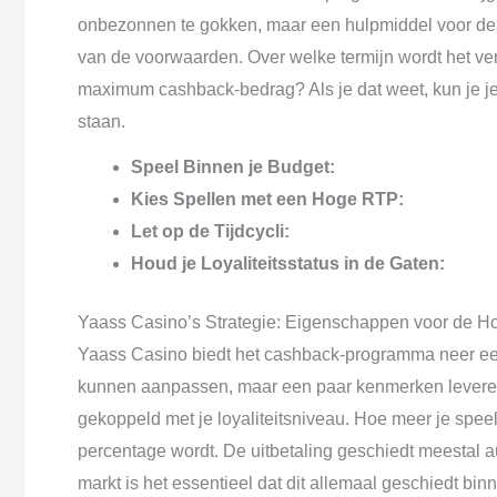
onbezonnen te gokken, maar een hulpmiddel voor de d
van de voorwaarden. Over welke termijn wordt het v
maximum cashback-bedrag? Als je dat weet, kun je je
staan.
Speel Binnen je Budget:
Kies Spellen met een Hoge RTP:
Let op de Tijdcycli:
Houd je Loyaliteitsstatus in de Gaten:
Yaass Casino’s Strategie: Eigenschappen voor de H
Yaass Casino biedt het cashback-programma neer een
kunnen aanpassen, maar een paar kenmerken leveren
gekoppeld met je loyaliteitsniveau. Hoe meer je speelt 
percentage wordt. De uitbetaling geschiedt meestal
markt is het essentieel dat dit allemaal geschiedt bin