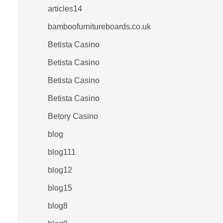
articles14
bamboofurnitureboards.co.uk
Betista Casino
Betista Casino
Betista Casino
Betista Casino
Betory Casino
blog
blog111
blog12
blog15
blog8