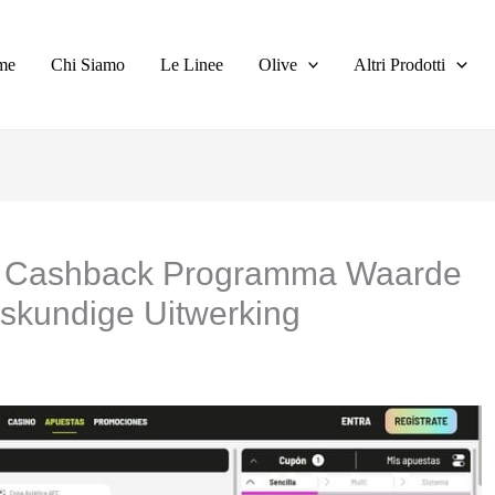
me
Chi Siamo
Le Linee
Olive
Altri Prodotti
o Cashback Programma Waarde
skundige Uitwerking