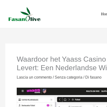
Vai
al
Ho
contenuto
Waardoor het Yaass Casin
Levert: Een Nederlandse Wi
Lascia un commento
/
Senza categoria
/ Di
fasano