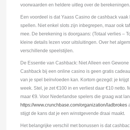
voorwaarden en heldere uitleg over de berekeningen
Een voordeel is dat Yaass Casino de cashback vaak be
spellen. Niet enkel slots zijn inbegrepen, maar ook ta
mee. De berekening is doorgaans: (Totaal verlies – T
kleine details lezen voor uitsluitingen. Over het alge
verschillende speelstijlen.
De Essentie van Cashback: Niet Alleen een Gewone
Cashback bij een online casino is geen gratis cadeau
van je spel beïnvloeden kan. Kortom gezegd: je krijgt 
week. Stel, je zet €100 in en verliest daar €10 netto. 
maar €9. Voor Nederlandse spelers die graag wat lang
https://www.crunchbase.com/organization/ladbrokes
a
stijgt de kans dat je een winstgevende draai maakt.
Het belangrijke verschil met bonussen is dat cashback