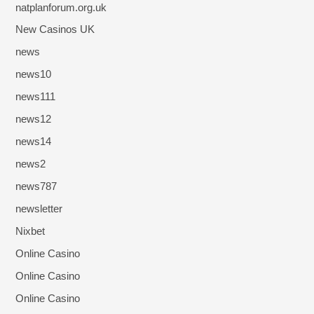
natplanforum.org.uk
New Casinos UK
news
news10
news111
news12
news14
news2
news787
newsletter
Nixbet
Online Casino
Online Casino
Online Casino