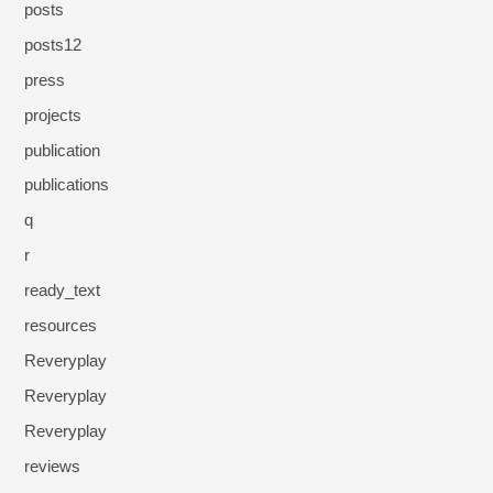
posts
posts12
press
projects
publication
publications
q
r
ready_text
resources
Reveryplay
Reveryplay
Reveryplay
reviews