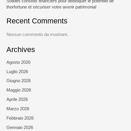
Solides conseils financiers pour débloquer le potentiel de
thorfortune et sécuriser votre avenir patrimonial
Recent Comments
Nessun commento da mostrare.
Archives
Agosto 2026
Luglio 2026
Giugno 2026
Maggio 2026
Aprile 2026
Marzo 2026
Febbraio 2026
Gennaio 2026