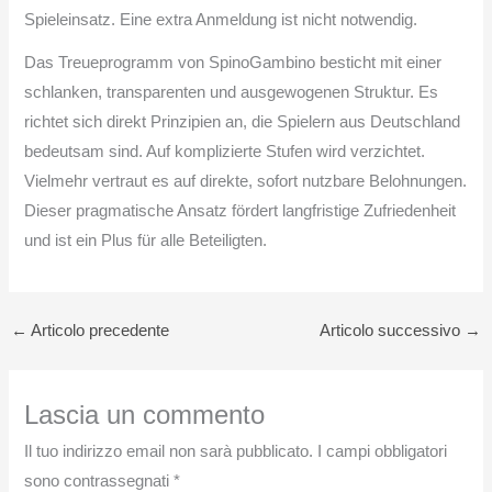
Spieleinsatz. Eine extra Anmeldung ist nicht notwendig.
Das Treueprogramm von SpinoGambino besticht mit einer
schlanken, transparenten und ausgewogenen Struktur. Es
richtet sich direkt Prinzipien an, die Spielern aus Deutschland
bedeutsam sind. Auf komplizierte Stufen wird verzichtet.
Vielmehr vertraut es auf direkte, sofort nutzbare Belohnungen.
Dieser pragmatische Ansatz fördert langfristige Zufriedenheit
und ist ein Plus für alle Beteiligten.
←
Articolo precedente
Articolo successivo
→
Lascia un commento
Il tuo indirizzo email non sarà pubblicato.
I campi obbligatori
sono contrassegnati
*