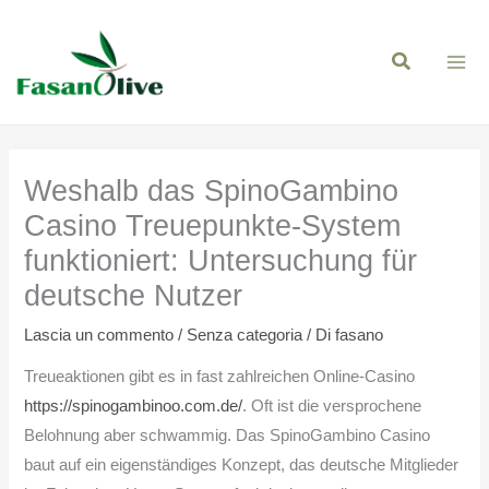
Vai
al
contenuto
Weshalb das SpinoGambino
Casino Treuepunkte-System
funktioniert: Untersuchung für
deutsche Nutzer
Lascia un commento
/
Senza categoria
/ Di
fasano
Treueaktionen gibt es in fast zahlreichen Online-Casino
https://spinogambinoo.com.de/
. Oft ist die versprochene
Belohnung aber schwammig. Das SpinoGambino Casino
baut auf ein eigenständiges Konzept, das deutsche Mitglieder