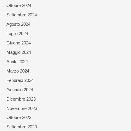
Ottobre 2024
Settembre 2024
Agosto 2024
Luglio 2024
Giugno 2024
Maggio 2024
Aprile 2024
Marzo 2024
Febbraio 2024
Gennaio 2024
Dicembre 2023
Novembre 2023
Ottobre 2023
Settembre 2023