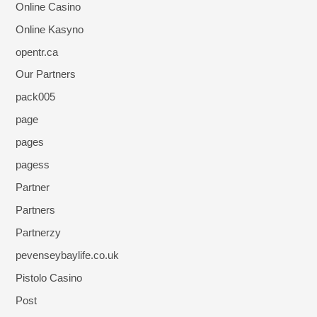
Online Casino
Online Kasyno
opentr.ca
Our Partners
pack005
page
pages
pagess
Partner
Partners
Partnerzy
pevenseybaylife.co.uk
Pistolo Casino
Post