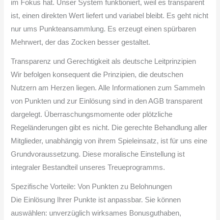
im Fokus hat. Unser System funktioniert, weil es transparent
ist, einen direkten Wert liefert und variabel bleibt. Es geht nicht
nur ums Punkteansammlung. Es erzeugt einen spürbaren
Mehrwert, der das Zocken besser gestaltet.
Transparenz und Gerechtigkeit als deutsche Leitprinzipien
Wir befolgen konsequent die Prinzipien, die deutschen
Nutzern am Herzen liegen. Alle Informationen zum Sammeln
von Punkten und zur Einlösung sind in den AGB transparent
dargelegt. Überraschungsmomente oder plötzliche
Regeländerungen gibt es nicht. Die gerechte Behandlung aller
Mitglieder, unabhängig von ihrem Spieleinsatz, ist für uns eine
Grundvoraussetzung. Diese moralische Einstellung ist
integraler Bestandteil unseres Treueprogramms.
Spezifische Vorteile: Von Punkten zu Belohnungen
Die Einlösung Ihrer Punkte ist anpassbar. Sie können
auswählen: unverzüglich wirksames Bonusguthaben,