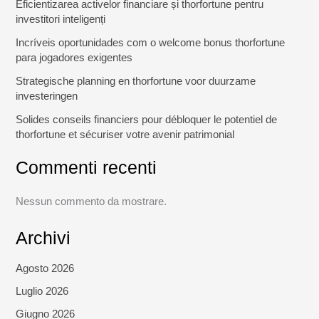
Eficientizarea activelor financiare și thorfortune pentru
investitori inteligenți
Incríveis oportunidades com o welcome bonus thorfortune
para jogadores exigentes
Strategische planning en thorfortune voor duurzame
investeringen
Solides conseils financiers pour débloquer le potentiel de
thorfortune et sécuriser votre avenir patrimonial
Commenti recenti
Nessun commento da mostrare.
Archivi
Agosto 2026
Luglio 2026
Giugno 2026