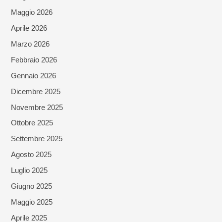
Maggio 2026
Aprile 2026
Marzo 2026
Febbraio 2026
Gennaio 2026
Dicembre 2025
Novembre 2025
Ottobre 2025
Settembre 2025
Agosto 2025
Luglio 2025
Giugno 2025
Maggio 2025
Aprile 2025