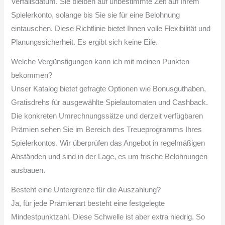
Verfallsdatum. Sie bleiben auf unbestimmte Zeit auf Ihrem
Spielerkonto, solange bis Sie sie für eine Belohnung
eintauschen. Diese Richtlinie bietet Ihnen volle Flexibilität und
Planungssicherheit. Es ergibt sich keine Eile.
Welche Vergünstigungen kann ich mit meinen Punkten
bekommen?
Unser Katalog bietet gefragte Optionen wie Bonusguthaben,
Gratisdrehs für ausgewählte Spielautomaten und Cashback.
Die konkreten Umrechnungssätze und derzeit verfügbaren
Prämien sehen Sie im Bereich des Treueprogramms Ihres
Spielerkontos. Wir überprüfen das Angebot in regelmäßigen
Abständen und sind in der Lage, es um frische Belohnungen
ausbauen.
Besteht eine Untergrenze für die Auszahlung?
Ja, für jede Prämienart besteht eine festgelegte
Mindestpunktzahl. Diese Schwelle ist aber extra niedrig. So