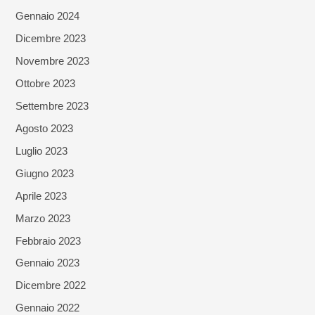
Gennaio 2024
Dicembre 2023
Novembre 2023
Ottobre 2023
Settembre 2023
Agosto 2023
Luglio 2023
Giugno 2023
Aprile 2023
Marzo 2023
Febbraio 2023
Gennaio 2023
Dicembre 2022
Gennaio 2022