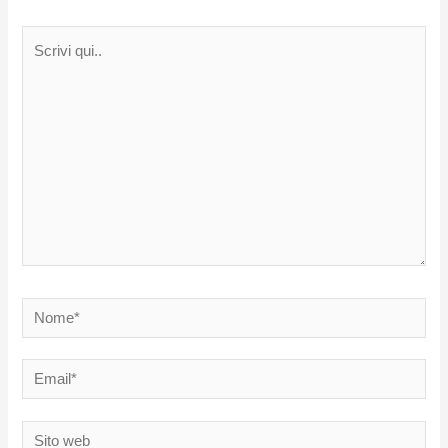
Scrivi
qui..
Nome*
Email*
Sito