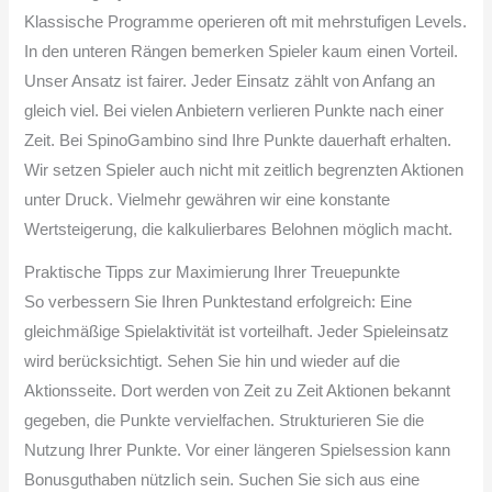
Klassische Programme operieren oft mit mehrstufigen Levels.
In den unteren Rängen bemerken Spieler kaum einen Vorteil.
Unser Ansatz ist fairer. Jeder Einsatz zählt von Anfang an
gleich viel. Bei vielen Anbietern verlieren Punkte nach einer
Zeit. Bei SpinoGambino sind Ihre Punkte dauerhaft erhalten.
Wir setzen Spieler auch nicht mit zeitlich begrenzten Aktionen
unter Druck. Vielmehr gewähren wir eine konstante
Wertsteigerung, die kalkulierbares Belohnen möglich macht.
Praktische Tipps zur Maximierung Ihrer Treuepunkte
So verbessern Sie Ihren Punktestand erfolgreich: Eine
gleichmäßige Spielaktivität ist vorteilhaft. Jeder Spieleinsatz
wird berücksichtigt. Sehen Sie hin und wieder auf die
Aktionsseite. Dort werden von Zeit zu Zeit Aktionen bekannt
gegeben, die Punkte vervielfachen. Strukturieren Sie die
Nutzung Ihrer Punkte. Vor einer längeren Spielsession kann
Bonusguthaben nützlich sein. Suchen Sie sich aus eine