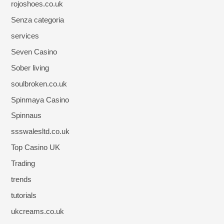
rojoshoes.co.uk
Senza categoria
services
Seven Casino
Sober living
soulbroken.co.uk
Spinmaya Casino
Spinnaus
ssswalesltd.co.uk
Top Casino UK
Trading
trends
tutorials
ukcreams.co.uk