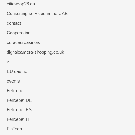
citiescop26.ca
Consulting services in the UAE
contact
Cooperation
curacau casinois
digitalcamera-shopping.co.uk
e
EU casino
events
Felicebet
Felicebet DE
Felicebet ES
Felicebet IT
FinTech